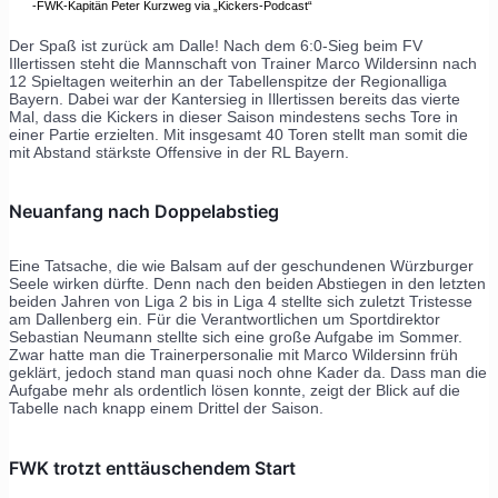
-FWK-Kapitän Peter Kurzweg via „Kickers-Podcast“
Der Spaß ist zurück am Dalle! Nach dem 6:0-Sieg beim FV
Illertissen steht die Mannschaft von Trainer Marco Wildersinn nach
12 Spieltagen weiterhin an der Tabellenspitze der Regionalliga
Bayern. Dabei war der Kantersieg in Illertissen bereits das vierte
Mal, dass die Kickers in dieser Saison mindestens sechs Tore in
einer Partie erzielten. Mit insgesamt 40 Toren stellt man somit die
mit Abstand stärkste Offensive in der RL Bayern.
Neuanfang nach Doppelabstieg
Eine Tatsache, die wie Balsam auf der geschundenen Würzburger
Seele wirken dürfte. Denn nach den beiden Abstiegen in den letzten
beiden Jahren von Liga 2 bis in Liga 4 stellte sich zuletzt Tristesse
am Dallenberg ein. Für die Verantwortlichen um Sportdirektor
Sebastian Neumann stellte sich eine große Aufgabe im Sommer.
Zwar hatte man die Trainerpersonalie mit Marco Wildersinn früh
geklärt, jedoch stand man quasi noch ohne Kader da. Dass man die
Aufgabe mehr als ordentlich lösen konnte, zeigt der Blick auf die
Tabelle nach knapp einem Drittel der Saison.
FWK trotzt enttäuschendem Start