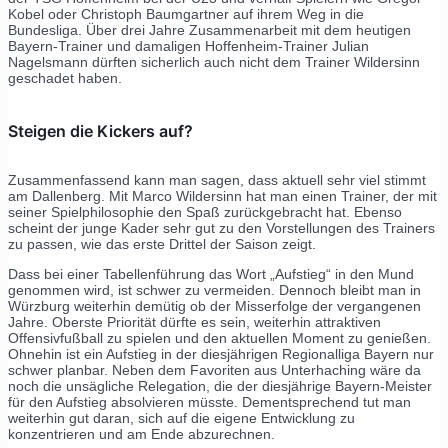
Kobel oder Christoph Baumgartner auf ihrem Weg in die
Bundesliga. Über drei Jahre Zusammenarbeit mit dem heutigen
Bayern-Trainer und damaligen Hoffenheim-Trainer Julian
Nagelsmann dürften sicherlich auch nicht dem Trainer Wildersinn
geschadet haben.
Steigen die Kickers auf?
Zusammenfassend kann man sagen, dass aktuell sehr viel stimmt
am Dallenberg. Mit Marco Wildersinn hat man einen Trainer, der mit
seiner Spielphilosophie den Spaß zurückgebracht hat. Ebenso
scheint der junge Kader sehr gut zu den Vorstellungen des Trainers
zu passen, wie das erste Drittel der Saison zeigt.
Dass bei einer Tabellenführung das Wort „Aufstieg“ in den Mund
genommen wird, ist schwer zu vermeiden. Dennoch bleibt man in
Würzburg weiterhin demütig ob der Misserfolge der vergangenen
Jahre. Oberste Priorität dürfte es sein, weiterhin attraktiven
Offensivfußball zu spielen und den aktuellen Moment zu genießen.
Ohnehin ist ein Aufstieg in der diesjährigen Regionalliga Bayern nur
schwer planbar. Neben dem Favoriten aus Unterhaching wäre da
noch die unsägliche Relegation, die der diesjährige Bayern-Meister
für den Aufstieg absolvieren müsste. Dementsprechend tut man
weiterhin gut daran, sich auf die eigene Entwicklung zu
konzentrieren und am Ende abzurechnen.