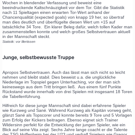
Wochen in blendender Verfassung und beweist eine
beeindruckende Kaltschnäuzigkeit vor dem Tor. Gibt die Statistik
nach 11 Spieltagen einen erwarten Tor-Wert anhand der
Chancenqualität (expected goals) von knapp 19 her, so übertraf
man dies deutlich und überflügelte diesen Wert um +15 auf
tatsächliche 34 Tore. Ein klarer Beleg dafür, welch tollen Kader man
zusammenstellen konnte und welch großes Selbstvertrauen aktuell
in der Mannschaft steckt.
Statistik: vor Illertissen
Junge, selbstbewusste Truppe
Apropos Selbstvertrauen. Auch das lässt man sich nicht so leicht
nehmen und bleibt stabil. Dies beweist u.a. die unglückliche
Niederlage im Topspiel gegen Unterhaching, vor der man sich
keineswegs aus dem Tritt bringen ließ. Aus einem fünf Punkte
Rückstand wurde innerhalb von drei Spielen mit insgesamt 18 Toren
die Tabellenführung.
Hilfreich für diese junge Mannschaft sind dabei erfahrene Spieler
wie Kurzweg und Sané. Während Kurzweg als Kapitän vorweg geht,
glänzt Sané als Topscorer und konnte bereits 9 Tore und 5 Vorlagen
zum Erfolg der Kickers beitragen. Ebenso eignet sich Trainer
Wildersinn perfekt für die Entwicklung der jungen Spieler, wie ein
Blick auf seine Vita zeigt. Sechs Jahre lange coacht er die Talente
der TSG Hoffenheim bei der U23 und verhalf Spielern wie Gregor