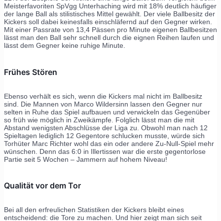
Meisterfavoriten SpVgg Unterhaching wird mit 18% deutlich häufiger
der lange Ball als stilistisches Mittel gewählt. Der viele Ballbesitz der
Kickers soll dabei keinesfalls einschläfernd auf den Gegner wirken.
Mit einer Passrate von 13,4 Pässen pro Minute eigenen Ballbesitzen
lässt man den Ball sehr schnell durch die eignen Reihen laufen und
lässt dem Gegner keine ruhige Minute.
Frühes Stören
Ebenso verhält es sich, wenn die Kickers mal nicht im Ballbesitz
sind. Die Mannen von Marco Wildersinn lassen den Gegner nur
selten in Ruhe das Spiel aufbauen und verwickeln das Gegenüber
so früh wie möglich in Zweikämpfe. Folglich lässt man die mit
Abstand wenigsten Abschlüsse der Liga zu. Obwohl man nach 12
Spieltagen lediglich 12 Gegentore schlucken musste, würde sich
Torhüter Marc Richter wohl das ein oder andere Zu-Null-Spiel mehr
wünschen. Denn das 6:0 in Illertissen war die erste gegentorlose
Partie seit 5 Wochen – Jammern auf hohem Niveau!
Qualität vor dem Tor
Bei all den erfreulichen Statistiken der Kickers bleibt eines
entscheidend: die Tore zu machen. Und hier zeigt man sich seit