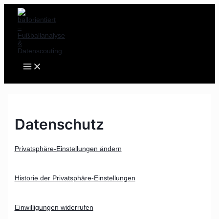
MAIN
Zum
MENU
Inhalt
springen
Datenschutz
Privatsphäre-Einstellungen ändern
Historie der Privatsphäre-Einstellungen
Einwilligungen widerrufen