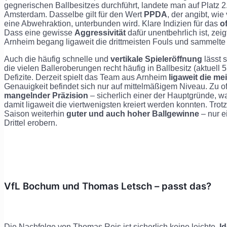
gegnerischen Ballbesitzes durchführt, landete man auf Platz 
Amsterdam. Dasselbe gilt für den Wert
PPDA
, der angibt, wie
eine Abwehraktion, unterbunden wird. Klare Indizien für das
o
Dass eine gewisse
Aggressivität
dafür unentbehrlich ist, zeig
Arnheim begang ligaweit die drittmeisten Fouls und sammelte 
Auch die häufig schnelle und
vertikale Spieleröffnung
lässt 
die vielen Balleroberungen recht häufig in Ballbesitz (aktuell 5
Defizite. Derzeit spielt das Team aus Arnheim
ligaweit die me
Genauigkeit befindet sich nur auf mittelmäßigem Niveau. Zu oft
mangelnder Präzision
– sicherlich einer der Hauptgründe, w
damit ligaweit die viertwenigsten kreiert werden konnten. Tro
Saison weiterhin
guter und auch hoher Ballgewinne
– nur e
Drittel erobern.
VfL Bochum und Thomas Letsch – passt das?
Die Nachfolge von Thomas Reis ist sicherlich keine leichte.
Id