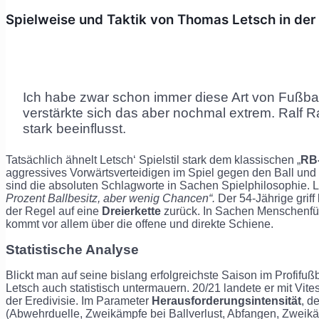
Spielweise und Taktik von Thomas Letsch in der
Ich habe zwar schon immer diese Art von Fußball
verstärkte sich das aber nochmal extrem. Ralf 
stark beeinflusst.
Tatsächlich ähnelt Letsch‘ Spielstil stark dem klassischen „
RB-
aggressives Vorwärtsverteidigen im Spiel gegen den Ball und
sind die absoluten Schlagworte in Sachen Spielphilosophie. Le
Prozent Ballbesitz, aber wenig Chancen“.
Der 54-Jährige griff
der Regel auf eine
Dreierkette
zurück. In Sachen Menschenfü
kommt vor allem über die offene und direkte Schiene.
Statistische Analyse
Blickt man auf seine bislang erfolgreichste Saison im Profifußb
Letsch auch statistisch untermauern. 20/21 landete er mit Vite
der Eredivisie. Im Parameter
Herausforderungsintensität
, d
(Abwehrduelle, Zweikämpfe bei Ballverlust, Abfangen, Zweik