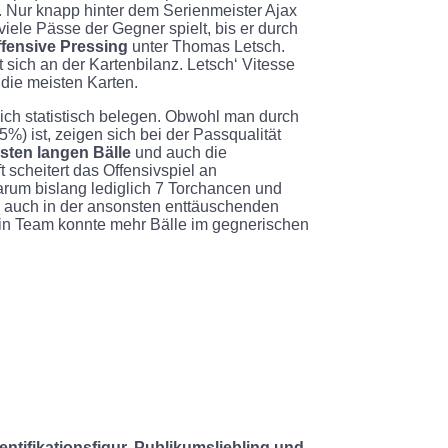
2. Nur knapp hinter dem Serienmeister Ajax
 viele Pässe der Gegner spielt, bis er durch
ffensive Pressing
unter Thomas Letsch.
t sich an der Kartenbilanz. Letsch‘ Vitesse
die meisten Karten.
sich statistisch belegen. Obwohl man durch
5%) ist, zeigen sich bei der Passqualität
isten langen Bälle
und auch die
 scheitert das Offensivspiel an
arum bislang lediglich 7 Torchancen und
tz auch in der ansonsten enttäuschenden
in Team konnte mehr Bälle im gegnerischen
entifikationsfigur, Publikumsliebling und