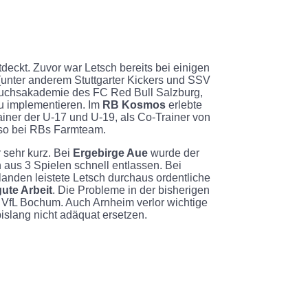
deckt. Zuvor war Letsch bereits bei einigen
(unter anderem Stuttgarter Kickers und SSV
chwuchsakademie des FC Red Bull Salzburg,
u implementieren. Im
RB Kosmos
erlebte
rainer der U-17 und U-19, als Co-Trainer von
lso bei RBs Farmteam.
 sehr kurz. Bei
Ergebirge Aue
wurde der
aus 3 Spielen schnell entlassen. Bei
anden leistete Letsch durchaus ordentliche
gute Arbeit
. Die Probleme in der bisherigen
m VfL Bochum. Auch Arnheim verlor wichtige
bislang nicht adäquat ersetzen.