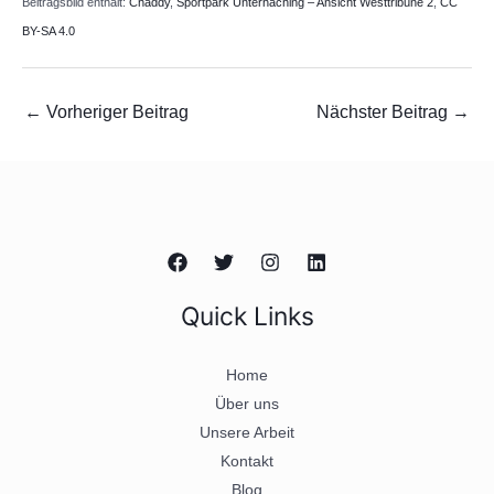
Beitragsbild enthält:
Chaddy
,
Sportpark Unterhaching – Ansicht Westtribüne 2
,
CC
BY-SA 4.0
←
Vorheriger Beitrag
Nächster Beitrag
→
Quick Links
Home
Über uns
Unsere Arbeit
Kontakt
Blog