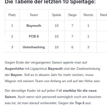
Die Tabelle der letzten 10 Spieltage:
Platz
Team
Spiele
Siege
Remis
Nied
1
Bayreuth
10
7
1
2
FCB II
10
7
1
3
Unterhaching
10
6
3
Gegen Ende der vergangenen Saison agierte man auf
Augenhöhe
mit Ligaprimus
Bayreuth
und der Zweitvertretung
der
Bayern
. Soll es in diesem Jahr für mehr reichen, muss
Wagner mit seinem Team von Anfang an voll auf der Höhe sein.
Der derzeitige Kader ist auf jeden Fall
startklar für die neue
Saison
. Auch wenn sich personell womöglich noch ein bisschen
was tut, ist man darauf vorbereitet. Gegen die
Top-3
aus