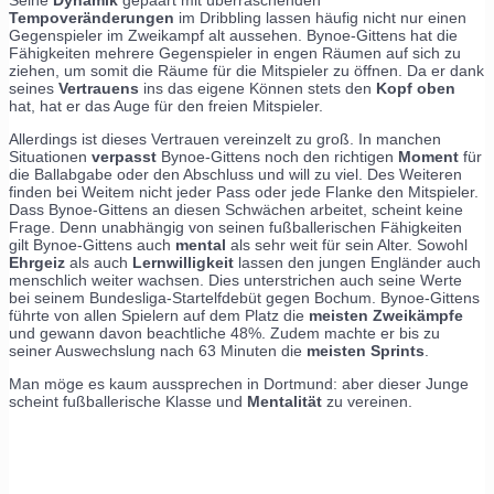
Tempoveränderungen
im Dribbling lassen häufig nicht nur einen
Gegenspieler im Zweikampf alt aussehen. Bynoe-Gittens hat die
Fähigkeiten mehrere Gegenspieler in engen Räumen auf sich zu
ziehen, um somit die Räume für die Mitspieler zu öffnen. Da er dank
seines
Vertrauens
ins das eigene Können stets den
Kopf oben
hat, hat er das Auge für den freien Mitspieler.
Allerdings ist dieses Vertrauen vereinzelt zu groß. In manchen
Situationen
verpasst
Bynoe-Gittens noch den richtigen
Moment
für
die Ballabgabe oder den Abschluss und will zu viel. Des Weiteren
finden bei Weitem nicht jeder Pass oder jede Flanke den Mitspieler.
Dass Bynoe-Gittens an diesen Schwächen arbeitet, scheint keine
Frage. Denn unabhängig von seinen fußballerischen Fähigkeiten
gilt Bynoe-Gittens auch
mental
als sehr weit für sein Alter. Sowohl
Ehrgeiz
als auch
Lernwilligkeit
lassen den jungen Engländer auch
menschlich weiter wachsen. Dies unterstrichen auch seine Werte
bei seinem Bundesliga-Startelfdebüt gegen Bochum. Bynoe-Gittens
führte von allen Spielern auf dem Platz die
meisten Zweikämpfe
und gewann davon beachtliche 48%. Zudem machte er bis zu
seiner Auswechslung nach 63 Minuten die
meisten Sprints
.
Man möge es kaum aussprechen in Dortmund: aber dieser Junge
scheint fußballerische Klasse und
Mentalität
zu vereinen.