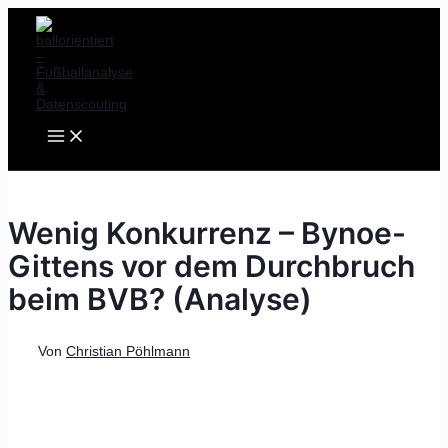
MAIN
Zum
Post
MENU
Inhalt
navigation
springen
Wenig Konkurrenz – Bynoe-
Gittens vor dem Durchbruch
beim BVB? (Analyse)
Von
Christian Pöhlmann