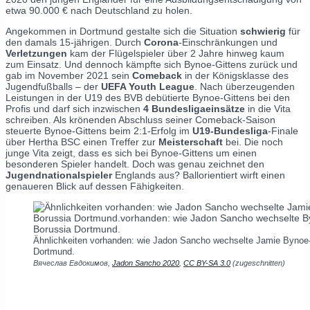
etwa 90.000 € nach Deutschland zu holen.
Angekommen in Dortmund gestalte sich die Situation
schwierig
für
den damals 15-jährigen. Durch
Corona
-Einschränkungen und
Verletzungen
kam der Flügelspieler über 2 Jahre hinweg kaum
zum Einsatz. Und dennoch kämpfte sich Bynoe-Gittens zurück und
gab im November 2021 sein
Comeback
in der Königsklasse des
Jugendfußballs – der
UEFA Youth League
. Nach überzeugenden
Leistungen in der U19 des BVB debütierte Bynoe-Gittens bei den
Profis und darf sich inzwischen
4 Bundesligaeinsätze
in die Vita
schreiben. Als krönenden Abschluss seiner Comeback-Saison
steuerte Bynoe-Gittens beim 2:1-Erfolg im
U19-Bundesliga
-Finale
über Hertha BSC einen Treffer zur
Meisterschaft
bei. Die noch
junge Vita zeigt, dass es sich bei Bynoe-Gittens um einen
besonderen Spieler handelt. Doch was genau zeichnet den
Jugendnationalspieler
Englands aus? Ballorientiert wirft einen
genaueren Blick auf dessen Fähigkeiten.
Ähnlichkeiten vorhanden: wie Jadon Sancho wechselte Jamie Bynoe-
Dortmund.
Вячеслав Евдокимов,
Jadon Sancho 2020
,
CC BY-SA 3.0
(zugeschnitten)