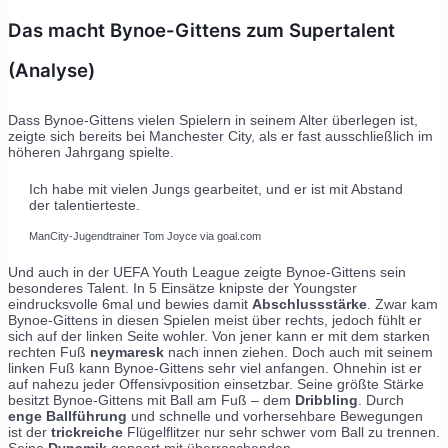
Das macht Bynoe-Gittens zum Supertalent
(Analyse)
Dass Bynoe-Gittens vielen Spielern in seinem Alter überlegen ist,
zeigte sich bereits bei Manchester City, als er fast ausschließlich im
höheren Jahrgang spielte.
Ich habe mit vielen Jungs gearbeitet, und er ist mit Abstand
der talentierteste.
ManCity-Jugendtrainer Tom Joyce via goal.com
Und auch in der UEFA Youth League zeigte Bynoe-Gittens sein
besonderes Talent. In 5 Einsätze knipste der Youngster
eindrucksvolle 6mal und bewies damit
Abschlussstärke
. Zwar kam
Bynoe-Gittens in diesen Spielen meist über rechts, jedoch fühlt er
sich auf der linken Seite wohler. Von jener kann er mit dem starken
rechten Fuß
neymaresk
nach innen ziehen. Doch auch mit seinem
linken Fuß kann Bynoe-Gittens sehr viel anfangen. Ohnehin ist er
auf nahezu jeder Offensivposition einsetzbar. Seine größte Stärke
besitzt Bynoe-Gittens mit Ball am Fuß – dem
Dribbling
. Durch
enge Ballführung
und schnelle und vorhersehbare Bewegungen
ist der
trickreiche
Flügelflitzer nur sehr schwer vom Ball zu trennen.
Seine
Dynamik
gepaart mit überraschenden