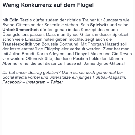
Wenig Konkurrenz auf dem Flügel
Mit
Edin Terzic
dürfte zudem der richtige Trainer für Jungstars wie
Bynoe-Gittens an der Seitenlinie stehen. Sein
Spielwitz
und seine
Unbekümmertheit
dürften genau in das Konzept des neuen
Übungsleiters passen. Dass man Bynoe-Gittens in dieser Spielzeit
schon viele Einsatzminuten geben möchte, zeigt auch die
Transferpolitik
von Borussia Dortmund. Mit Thorgan Hazard soll
der letzte etatmäßige Flügelspieler verkauft werden. Zwar hat man
mit Julian Brandt, Karim Adeyemi und Donyell Malen und Gio Reyna
vier weitere Offensivkräfte, die diese Position bekleiden können.
Aber nur eine, die auf dieser zu Hause ist: Jamie Bynoe-Gittens!
Dir hat unser Beitrag gefallen? Dann schau doch gerne mal bei
Social Media vorbei und unterstütze ein junges Fußball-Magazin:
Facebook
–
Instagram
–
Twitter