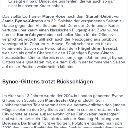
Er zeigt ein paar Dinge, die uns fehlen, die wir auch so gar
nicht in unserem Kader haben.
Das stellte Ex-Trainer
Marco Rose
nach dem
Startelf-Debüt
von
Jamie Bynoe-Gittens
am 32. Spieltag der vergangenen Saison zu
Hause gegen den VfL Bochum fest. Denn der Dortmunder Kader
verfügte über kaum einen klassischen Flügelspieler. Zwar wurde
nun mit
Karim Adeyemi
einer schneller Mann für die Offensive
verpflichtet, jedoch fühlt sich auch der Neuzugang aus Salzburg
vorwiegend im Zentrum zu Hause. Somit scheint auch für die
kommende Saison das Personal auf dem
Flügel dünn besetzt
,
was sich als große Chance für den 17-jährigen Bynoe-Gittens
herausstellen könnte. Bereits in seinen jungen Jahren bringt Bynoe-
Gittens viele Qualitäten mit, die dem BVB in der kommenden Saison
auf dieser Position weiterhelfen könnten.
Bynoe-Gittens trotzt Rückschlägen
Im Alter von 13 Jahren wurde der 2004 in London geborene Bynoe-
Gittens von Scouts von
Manchester City
entdeckt. Sein
unübersehbares Talent veranlasste die Verantwortlichen den jungen
Flügelspieler zu den Sky Blues zu holen. In seinen drei Jahren bei
City konnte er seine außergewöhnlichen Fähigkeiten bestätigten
und weiterentwickeln. Das blieb auch der Scouting-Abteilung von
Borussia Dortmund
nicht verborgen. Folglich entschied man sich
2020 den jungen Engländer für eine Ausbildungsentschädigung von