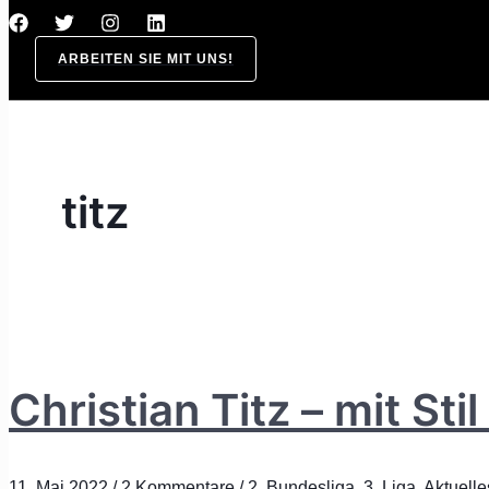
ARBEITEN SIE MIT UNS!
titz
Christian Titz – mit Sti
11. Mai 2022
/
2 Kommentare
/
2. Bundesliga
,
3. Liga
,
Aktuelle