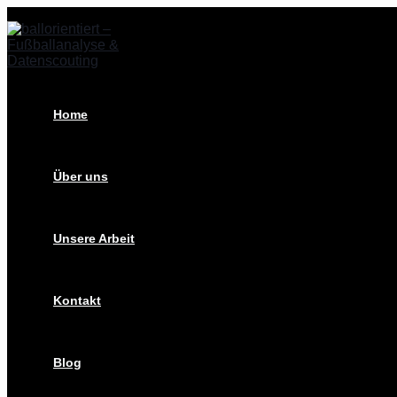
Zum
Christian
Inhalt
Titz
springen
–
mit
Stil
zum
Aufstieg
Home
Über uns
Unsere Arbeit
Kontakt
Blog