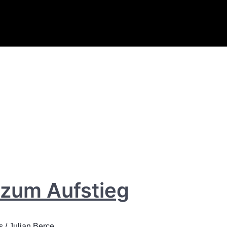
l zum Aufstieg
s
/
Julian Berce