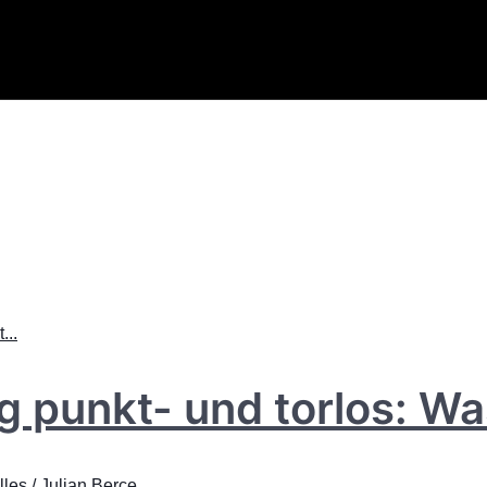
 punkt- und torlos: Wa
lles
/
Julian Berce