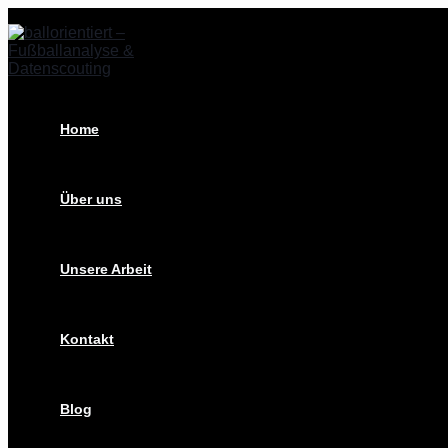
Zum
Eintracht
Inhalt
Braunschweig
springen
punkt-
und
torlos:
Was
jetzt
Home
Mut
macht!
Über uns
Unsere Arbeit
Kontakt
Blog