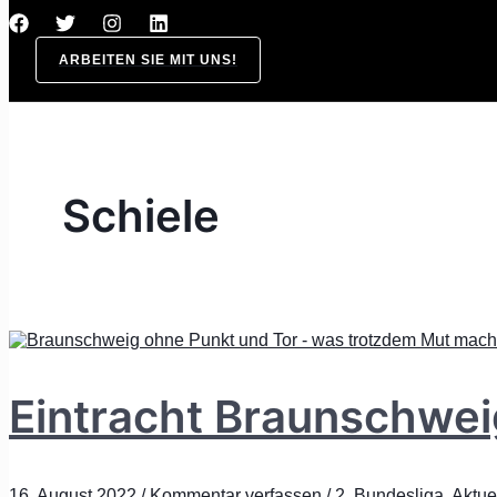
ARBEITEN SIE MIT UNS!
Schiele
Eintracht Braunschweig
16. August 2022
/
Kommentar verfassen
/
2. Bundesliga
,
Aktue