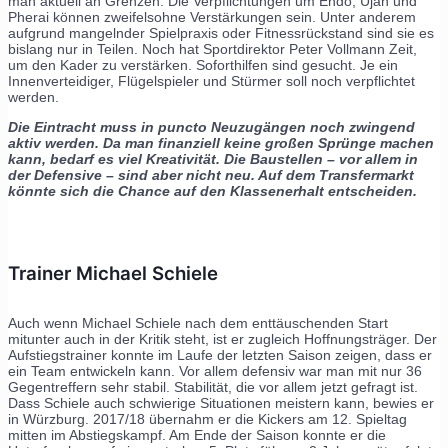
man aktuell an Grenzen. Die Verpflichtungen um Endo, Ujah und
Pherai können zweifelsohne Verstärkungen sein. Unter anderem
aufgrund mangelnder Spielpraxis oder Fitnessrückstand sind sie es
bislang nur in Teilen. Noch hat Sportdirektor Peter Vollmann Zeit,
um den Kader zu verstärken. Soforthilfen sind gesucht. Je ein
Innenverteidiger, Flügelspieler und Stürmer soll noch verpflichtet
werden.
Die Eintracht muss in puncto Neuzugängen noch zwingend
aktiv werden. Da man finanziell keine großen Sprünge machen
kann, bedarf es viel Kreativität. Die Baustellen – vor allem in
der Defensive – sind aber nicht neu. Auf dem Transfermarkt
könnte sich die Chance auf den Klassenerhalt entscheiden.
Trainer Michael Schiele
Auch wenn Michael Schiele nach dem enttäuschenden Start
mitunter auch in der Kritik steht, ist er zugleich Hoffnungsträger. Der
Aufstiegstrainer konnte im Laufe der letzten Saison zeigen, dass er
ein Team entwickeln kann. Vor allem defensiv war man mit nur 36
Gegentreffern sehr stabil. Stabilität, die vor allem jetzt gefragt ist.
Dass Schiele auch schwierige Situationen meistern kann, bewies er
in Würzburg. 2017/18 übernahm er die Kickers am 12. Spieltag
mitten im Abstiegskampf. Am Ende der Saison konnte er die