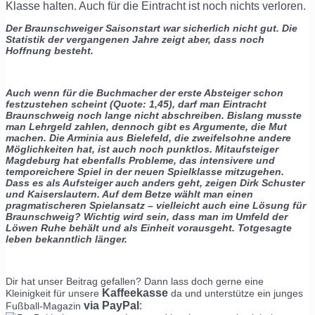
Klasse halten. Auch für die Eintracht ist noch nichts verloren.
Der Braunschweiger Saisonstart war sicherlich nicht gut. Die
Statistik der vergangenen Jahre zeigt aber, dass noch
Hoffnung besteht.
Auch wenn für die Buchmacher der erste Absteiger schon
festzustehen scheint (Quote: 1,45), darf man Eintracht
Braunschweig noch lange nicht abschreiben. Bislang musste
man Lehrgeld zahlen, dennoch gibt es Argumente, die Mut
machen. Die Arminia aus Bielefeld, die zweifelsohne andere
Möglichkeiten hat, ist auch noch punktlos. Mitaufsteiger
Magdeburg hat ebenfalls Probleme, das intensivere und
temporeichere Spiel in der neuen Spielklasse mitzugehen.
Dass es als Aufsteiger auch anders geht, zeigen Dirk Schuster
und Kaiserslautern. Auf dem Betze wählt man einen
pragmatischeren Spielansatz – vielleicht auch eine Lösung für
Braunschweig? Wichtig wird sein, dass man im Umfeld der
Löwen Ruhe behält und als Einheit vorausgeht. Totgesagte
leben bekanntlich länger.
Dir hat unser Beitrag gefallen? Dann lass doch gerne eine
Kaffeekasse
Kleinigkeit für unsere
da und unterstütze ein junges
via PayPal
:
Fußball-Magazin