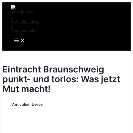
MAIN
Zum
Post
MENU
Inhalt
navigation
springen
Eintracht Braunschweig
punkt- und torlos: Was jetzt
Mut macht!
Von
Julian Berce