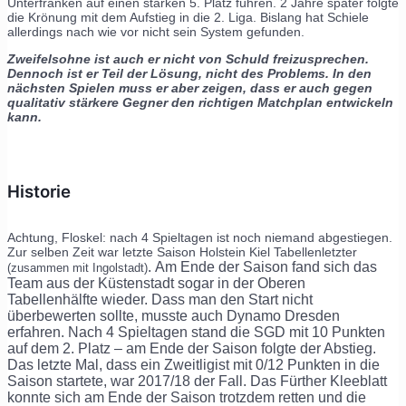
Unterfranken auf einen starken 5. Platz führen. 2 Jahre später folgte
die Krönung mit dem Aufstieg in die 2. Liga. Bislang hat Schiele
allerdings nach wie vor nicht sein System gefunden.
Zweifelsohne ist auch er nicht von Schuld freizusprechen.
Dennoch ist er Teil der Lösung, nicht des Problems. In den
nächsten Spielen muss er aber zeigen, dass er auch gegen
qualitativ stärkere Gegner den richtigen Matchplan entwickeln
kann.
Historie
Achtung, Floskel: nach 4 Spieltagen ist noch niemand abgestiegen.
Zur selben Zeit war letzte Saison Holstein Kiel Tabellenletzter
.
Am Ende der Saison fand sich das
(zusammen mit Ingolstadt)
Team aus der Küstenstadt sogar in der Oberen
Tabellenhälfte wieder. Dass man den Start nicht
überbewerten sollte, musste auch Dynamo Dresden
erfahren. Nach 4 Spieltagen stand die SGD mit 10 Punkten
auf dem 2. Platz – am Ende der Saison folgte der Abstieg.
Das letzte Mal, dass ein Zweitligist mit 0/12 Punkten in die
Saison startete, war 2017/18 der Fall. Das Fürther Kleeblatt
konnte sich am Ende der Saison trotzdem retten und die