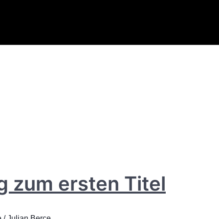
 zum ersten Titel
e
/
Julian Berce