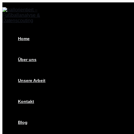
Zum
Der
Inhalt
Weg
springen
von
RB
Leipzig
zum
ersten
Home
Titel
Über uns
Unsere Arbeit
Kontakt
Blog