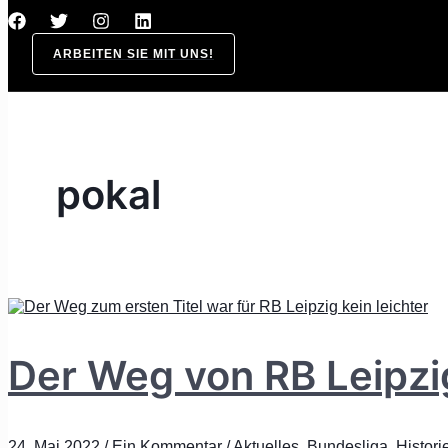
ARBEITEN SIE MIT UNS!
pokal
Der Weg von RB Leipzig
24. Mai 2022
/
Ein Kommentar
/
Aktuelles
,
Bundesliga
,
Histori