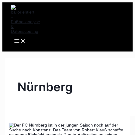
MAIN
Zum
Robert
St.
MENU
Inhalt
Klauß
Pauli
springen
und
bezwingt
Nürnberg:
den
Auf
Club
der
in
Suche
15
nach
Minuten
Konstanz
–
Die
Analyse
Nürnberg