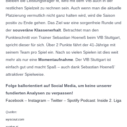
Bleiben die Leistungsträger fit, wird mit dem VfB auch in der
restlichen Spielzeit zu rechnen sein. Auch wenn man die aktuelle
Platzierung vermutlich nicht ganz halten wird, wird die Saison
positiv zu Ende gehen. Das Ziel war eine sorgenfreie Runde und
der
souveräne Klassenerhalt
. Betrachtet man den
Punkteschnitt von Trainer Sebastian Hoeneß beim VfB Stuttgart,
spricht dieser für sich. Über 2 Punkte fährt der 41-Jährige mit
seinem Team pro Spiel ein. Nach so vielen Spielen ist dies weit
mehr als nur eine
Momentaufnahme
. Der VfB Stuttgart ist
einfach gut und macht Spaß – auch dank Sebastian Hoeneß‘
attraktiver Spielweise.
Folge ballorientiert auf Social Media, um keine unserer
fundierten Analysen zu verpassen!
Facebook
–
Instagram
–
Twitter
–
Spotify Podcast: Inside 2. Liga
Quellen:
wyscout.com
xvalue.ai