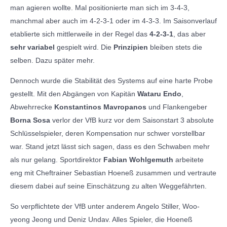
man agieren wollte. Mal positionierte man sich im 3-4-3,
manchmal aber auch im 4-2-3-1 oder im 4-3-3. Im Saisonverlauf
etablierte sich mittlerweile in der Regel das
4-2-3-1
, das aber
sehr variabel
gespielt wird. Die
Prinzipien
bleiben stets die
selben. Dazu später mehr.
Dennoch wurde die Stabilität des Systems auf eine harte Probe
gestellt. Mit den Abgängen von Kapitän
Wataru Endo
,
Abwehrrecke
Konstantinos Mavropanos
und Flankengeber
Borna Sosa
verlor der VfB kurz vor dem Saisonstart 3 absolute
Schlüsselspieler, deren Kompensation nur schwer vorstellbar
war. Stand jetzt lässt sich sagen, dass es den Schwaben mehr
als nur gelang. Sportdirektor
Fabian Wohlgemuth
arbeitete
eng mit Cheftrainer Sebastian Hoeneß zusammen und vertraute
diesem dabei auf seine Einschätzung zu alten Weggefährten.
So verpflichtete der VfB unter anderem Angelo Stiller, Woo-
yeong Jeong und Deniz Undav. Alles Spieler, die Hoeneß