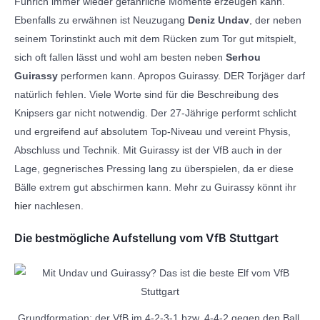
Führich immer wieder gefährliche Momente erzeugen kann.
Ebenfalls zu erwähnen ist Neuzugang
Deniz Undav
, der neben
seinem Torinstinkt auch mit dem Rücken zum Tor gut mitspielt,
sich oft fallen lässt und wohl am besten neben
Serhou
Guirassy
performen kann. Apropos Guirassy. DER Torjäger darf
natürlich fehlen. Viele Worte sind für die Beschreibung des
Knipsers gar nicht notwendig. Der 27-Jährige performt schlicht
und ergreifend auf absolutem Top-Niveau und vereint Physis,
Abschluss und Technik. Mit Guirassy ist der VfB auch in der
Lage, gegnerisches Pressing lang zu überspielen, da er diese
Bälle extrem gut abschirmen kann. Mehr zu Guirassy könnt ihr
hier
nachlesen.
Die bestmögliche Aufstellung vom VfB Stuttgart
Grundformation: der VfB im 4-2-3-1 bzw. 4-4-2 gegen den Ball.