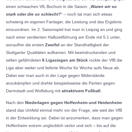
einen schwachen VfL Bochum in die Saison. „
Waren wir so
stark oder die so schlecht
?
“ – noch tat man sich etwas
schwierig im eigenen Fanlager, die Leistung und das Ergebnis
einzuordnen. Im 2. Saisonspiel trat man in Leipzig an und ging
nach einer verdienten Halbzeitführung am Ende mit 5:1 unter,
woraufhin die ersten
Zweifel
an der Standhaftigkeit der
Stuttgarter Qualitäten aufkamen. Mit beeindruckenden und
selten gefährdeten
6 Ligasiegen am Stück
rockte der VfB die
Liga aber weiter und lieferte Woche für Woche aufs Neue ab.
Dabei war man auch in der Lage gegen Widerstände
anzukämpfen und drehte beispielsweise die Partien gegen
Darmstadt und Wolfsburg mit
attraktivem Fußball
.
Nach den
Niederlagen gegen Hoffenheim und Heidenheim
stand das Umfeld einmal mehr vor der Frage, wie weit der VfB
in der Entwicklung sei. Dabei ist anzumerken, dass man gegen
Hoffenheim extrem unglücklich verlor und sich – bis auf die