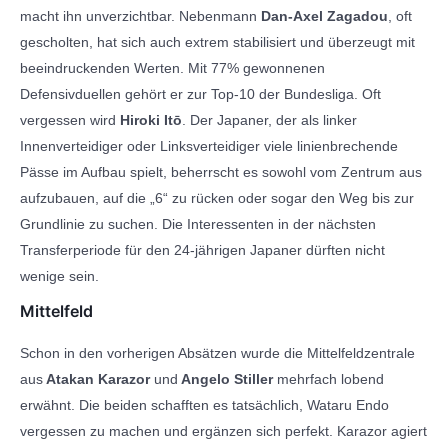
macht ihn unverzichtbar. Nebenmann
Dan-Axel Zagadou
, oft
gescholten, hat sich auch extrem stabilisiert und überzeugt mit
beeindruckenden Werten. Mit 77% gewonnenen
Defensivduellen gehört er zur Top-10 der Bundesliga. Oft
vergessen wird
Hiroki Itō
. Der Japaner, der als linker
Innenverteidiger oder Linksverteidiger viele linienbrechende
Pässe im Aufbau spielt, beherrscht es sowohl vom Zentrum aus
aufzubauen, auf die „6“ zu rücken oder sogar den Weg bis zur
Grundlinie zu suchen. Die Interessenten in der nächsten
Transferperiode für den 24-jährigen Japaner dürften nicht
wenige sein.
Mittelfeld
Schon in den vorherigen Absätzen wurde die Mittelfeldzentrale
aus
Atakan Karazor
und
Angelo Stiller
mehrfach lobend
erwähnt. Die beiden schafften es tatsächlich, Wataru Endo
vergessen zu machen und ergänzen sich perfekt. Karazor agiert