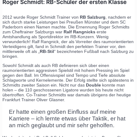
Roger Schmidt: RB-Schüler der ersten Klasse
2012 wurde Roger Schmidt Trainer von
RB Salzburg
, nachdem er
sich durch starke Leistungen bei Preußen Münster und dem SC
Paderborn einen Namen machte. Die Ernennung Roger Schmidts
zum Cheftrainer Salzburgs war
Ralf Rangnicks
erste
Amtshandlung als Sportdirektor im RB-Konzern. Wenig
verwunderlich! Ralf Rangnick, der als Vorreiter des raumorientierten
Verteidigens gilt, fand in Schmidt den perfekten Trainer vor, den
mittlerweile oft als „
RB-Stil
“ bezeichneten Fußball nach Salzburg zu
bringen.
Sowohl Schmidt als auch RB definieren sich über einen
raumorientierten aggresiven Spielstil mit hohem Pressing im Spiel
gegen den Ball. Im Offensivspiel sind Tempo und Tiefe absolute
Schlagworte und Kernelemente. Der Erfolg stellte sich spätestens in
Schmidts zweiter Saison ein. Nicht nur das
Double
konnte man
holen – die 110 geschossenen Ligatore wurden bis heute nicht
übertroffen. Co-Trainer Schmidts war damals übrigens der heutige
Frankfurt Trainer Oliver Glasner.
Er hatte einen großen Einfluss auf meine
Karriere – ich lernte etwas über Taktik, er hat
an mich geglaubt und mir sehr geholfen.