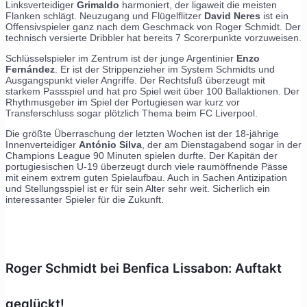
Linksverteidiger
Grimaldo
harmoniert, der ligaweit die meisten
Flanken schlägt. Neuzugang und Flügelflitzer
David Neres
ist ein
Offensivspieler ganz nach dem Geschmack von Roger Schmidt. Der
technisch versierte Dribbler hat bereits 7 Scorerpunkte vorzuweisen.
Schlüsselspieler im Zentrum ist der junge Argentinier
Enzo
Fernández
. Er ist der Strippenzieher im System Schmidts und
Ausgangspunkt vieler Angriffe. Der Rechtsfuß überzeugt mit
starkem Passspiel und hat pro Spiel weit über 100 Ballaktionen. Der
Rhythmusgeber im Spiel der Portugiesen war kurz vor
Transferschluss sogar plötzlich Thema beim FC Liverpool.
Die größte Überraschung der letzten Wochen ist der 18-jährige
Innenverteidiger
António Silva
, der am Dienstagabend sogar in der
Champions League 90 Minuten spielen durfte. Der Kapitän der
portugiesischen U-19 überzeugt durch viele raumöffnende Pässe
mit einem extrem guten Spielaufbau. Auch in Sachen Antizipation
und Stellungsspiel ist er für sein Alter sehr weit. Sicherlich ein
interessanter Spieler für die Zukunft.
Roger Schmidt bei Benfica Lissabon: Auftakt
geglückt!