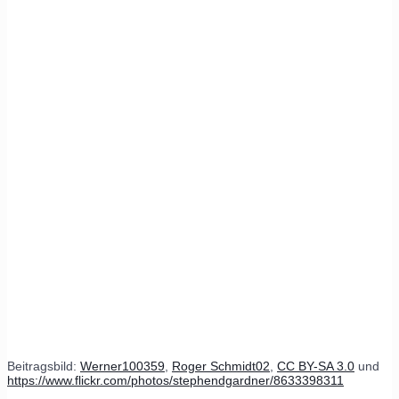
Beitragsbild:
Werner100359
,
Roger Schmidt02
,
CC BY-SA 3.0
und
https://www.flickr.com/photos/stephendgardner/8633398311