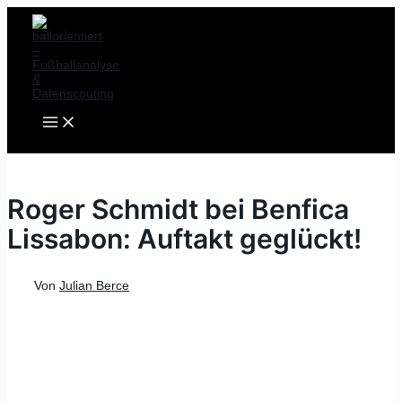
MAIN
Zum
Post
MENU
Inhalt
navigation
springen
Roger Schmidt bei Benfica
Lissabon: Auftakt geglückt!
Von
Julian Berce