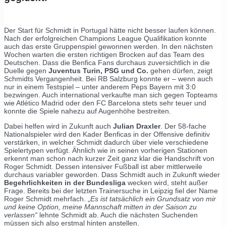
Der Start für Schmidt in Portugal hätte nicht besser laufen können.
Nach der erfolgreichen Champions League Qualifikation konnte
auch das erste Gruppenspiel gewonnen werden. In den nächsten
Wochen warten die ersten richtigen Brocken auf das Team des
Deutschen. Dass die Benfica Fans durchaus zuversichtlich in die
Duelle gegen
Juventus Turin, PSG und Co.
gehen dürfen, zeigt
Schmidts Vergangenheit. Bei RB Salzburg konnte er – wenn auch
nur in einem Testspiel – unter anderem Peps Bayern mit 3:0
bezwingen. Auch international verkaufte man sich gegen Topteams
wie Atlético Madrid oder den FC Barcelona stets sehr teuer und
konnte die Spiele nahezu auf Augenhöhe bestreiten.
Dabei helfen wird in Zukunft auch
Julian Draxler
. Der 58-fache
Nationalspieler wird den Kader Benficas in der Offensive definitiv
verstärken, in welcher Schmidt dadurch über viele verschiedene
Spielertypen verfügt. Ähnlich wie in seinen vorherigen Stationen
erkennt man schon nach kurzer Zeit ganz klar die Handschrift von
Roger Schmidt. Dessen intensiver Fußball ist aber mittlerweile
durchaus variabler geworden. Dass Schmidt auch in Zukunft wieder
Begehrlichkeiten in der Bundesliga
wecken wird, steht außer
Frage. Bereits bei der letzten Trainersuche in Leipzig fiel der Name
Roger Schmidt mehrfach. „
Es ist tatsächlich ein Grundsatz von mir
und keine Option, meine Mannschaft mitten in der Saison zu
verlassen“
lehnte Schmidt ab. Auch die nächsten Suchenden
müssen sich also erstmal hinten anstellen.