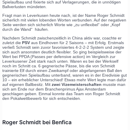
Spielaufbau und fixierte sich auf Verlagerungen, die in unnötigen
Ballverlusten mündeten.
Fragt man in Leverkusen heute nach, ist der Name Roger Schmidt
sicherlich mit vielen lobenden Worten verbunden. Auf der negativen
Seite werden sich sicherlich Worte wie „zu unflexibel“ oder „Kopf
durch die Wand“ häufen.
Nachdem Schmidt zwischenzeitlich in China aktiv war, coachte er
zuletzt die
PSV
aus Eindhoven für 2 Saisons – mit Erfolg. Erstmals
verließ Schmidt sein zuvor favorisiertes 4-2-2-2 System und zeigte
sich auch ansonsten deutlich flexibler. So ging beispielsweise der
Wert bei PPDA (Passes per defensive action) im Vergleich zur
Leverkusener Zeit stark nach unten. Waren es bei der Werkself
noch im Schnitt ca. 6 gegnerische Pässe, bis die von Schmidt
trainierte Elf durch einen Zweikampf oder abgefangenen Ball den
gegnerischen Spielaufbau unterband, waren es in der Eredivisie gut
10 – ein erheblicher Unterschied! Etwas mehr Wert legte man dafür
auf eigenen Ballbesitz. Mit
zwei Vizemeisterschaften
musste man
sich am Ende nur dem Branchenprimus Ajax Amsterdam
geschlagen geben. Einmal konnte das Team von Roger Schmidt
den Pokalwettbewerb für sich entscheiden.
Roger Schmidt bei Benfica