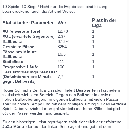
10 Spiele, 10 Siege! Nicht nur die Ergebnisse sind bislang
beeindruckend, auch die Art und Weise.
Platz in der
Statistischer Parameter
Wert
Liga
XG (erwartete Tore)
12,78
1
XGa (erwartete Gegentore)
2,37
1
Ballbesitz
67,3%
1
Gespielte Pässe
3254
1
Pässe pro Minute
16,5
1
Ballbesitz
Steilpässe
411
1
Progressive Läufe
106
1
Herausforderungsintensität
(Def.aktionen pro Minute
7,7
1
gegn. Ballbesitz)
Roger Schmidts Benfica Lissabon liefert
Bestwerte
in fast jedem
statistisch wichtigen Bereich. Gegen den Ball sehr intensiv mit
hohen Balleroberungen. Im eigenen Ballbesitz mit vielen Pässen,
aber im hohen Tempo und mit dem richtigen Timing für das vertikale
Spiel. Dabei verzichtet man größtenteils auf hohe Bälle – lediglich
6% der Pässe werden lang gespielt.
Zu den bisherigen Leistungsträgern zählt sicherlich der erfahrene
João Mário
, der auf der linken Seite agiert und gut mit dem