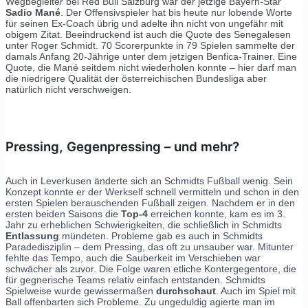
Wegbegleiter bei Red Bull Salzburg war der jetzige Bayern-Star
Sadio Mané
. Der Offensivspieler hat bis heute nur lobende Worte
für seinen Ex-Coach übrig und adelte ihn nicht von ungefähr mit
obigem Zitat. Beeindruckend ist auch die Quote des Senegalesen
unter Roger Schmidt. 70 Scorerpunkte in 79 Spielen sammelte der
damals Anfang 20-Jährige unter dem jetzigen Benfica-Trainer. Eine
Quote, die Mané seitdem nicht wiederholen konnte – hier darf man
die niedrigere Qualität der österreichischen Bundesliga aber
natürlich nicht verschweigen.
Pressing, Gegenpressing – und mehr?
Auch in Leverkusen änderte sich an Schmidts Fußball wenig. Sein
Konzept konnte er der Werkself schnell vermitteln und schon in den
ersten Spielen berauschenden Fußball zeigen. Nachdem er in den
ersten beiden Saisons die
Top-4
erreichen konnte, kam es im 3.
Jahr zu erheblichen Schwierigkeiten, die schließlich in Schmidts
Entlassung
mündeten. Probleme gab es auch in Schmidts
Paradedisziplin – dem Pressing, das oft zu unsauber war. Mitunter
fehlte das Tempo, auch die Sauberkeit im Verschieben war
schwächer als zuvor. Die Folge waren etliche Kontergegentore, die
für gegnerische Teams relativ einfach entstanden. Schmidts
Spielweise wurde gewissermaßen
durchschaut
. Auch im Spiel mit
Ball offenbarten sich Probleme. Zu ungeduldig agierte man im