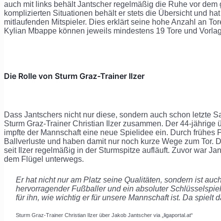
auch mit links behält Jantscher regelmäßig die Ruhe vor dem
komplizierten Situationen behält er stets die Übersicht und ha
mitlaufenden Mitspieler. Dies erklärt seine hohe Anzahl an To
Kylian Mbappe können jeweils mindestens 19 Tore und Vorla
Die Rolle von Sturm Graz-Trainer Ilzer
Dass Jantschers nicht nur diese, sondern auch schon letzte Sai
Sturm Graz-Trainer Christian Ilzer zusammen. Der 44-jähri
impfte der Mannschaft eine neue Spielidee ein. Durch frühes 
Ballverluste und haben damit nur noch kurze Wege zum Tor. Dav
seit Ilzer regelmäßig in der Sturmspitze aufläuft. Zuvor war Ja
dem Flügel unterwegs.
Er hat nicht nur am Platz seine Qualitäten, sondern ist auc
hervorragender Fußballer und ein absoluter Schlüsselspiele
für ihn, wie wichtig er für unsere Mannschaft ist. Da spielt 
Sturm Graz-Trainer Christian Ilzer über Jakob Jantscher via „ligaportal.at“