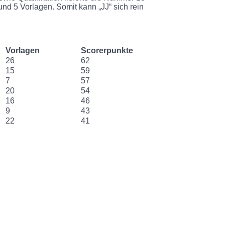
nd 5 Vorlagen. Somit kann „JJ“ sich rein
Vorlagen
Scorerpunkte
26
62
15
59
7
57
20
54
16
46
9
43
22
41