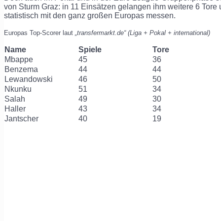
von Sturm Graz: in 11 Einsätzen gelangen ihm weitere 6 Tore u
statistisch mit den ganz großen Europas messen.
Europas Top-Scorer laut
„transfermarkt.de“ (Liga + Pokal + international)
Name
Spiele
Tore
Mbappe
45
36
Benzema
44
44
Lewandowski
46
50
Nkunku
51
34
Salah
49
30
Haller
43
34
Jantscher
40
19