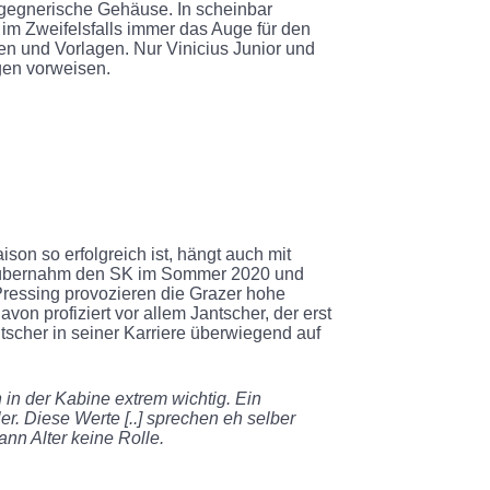
 gegnerische Gehäuse. In scheinbar
t im Zweifelsfalls immer das Auge für den
ren und Vorlagen. Nur Vinicius Junior und
gen vorweisen.
son so erfolgreich ist, hängt auch mit
ge übernahm den SK im Sommer 2020 und
Pressing provozieren die Grazer hohe
on profiziert vor allem Jantscher, der erst
ntscher in seiner Karriere überwiegend auf
h in der Kabine extrem wichtig. Ein
r. Diese Werte [..] sprechen eh selber
dann Alter keine Rolle.