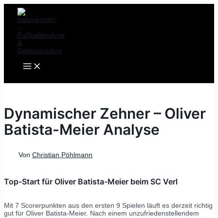
MAIN
Zum
Post
MENU
Inhalt
navigation
springen
Dynamischer Zehner – Oliver
Batista-Meier Analyse
Von
Christian Pöhlmann
Top-Start für Oliver Batista-Meier beim SC Verl
Mit 7 Scorerpunkten aus den ersten 9 Spielen läuft es derzeit richtig
gut für Oliver Batista-Meier. Nach einem unzufriedenstellendem