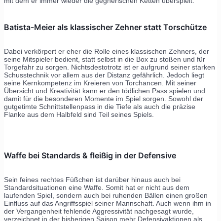
mit dem er immer wieder die gegnerischen Ketten überspielt.
Batista-Meier als klassischer Zehner statt Torschütze
Dabei verkörpert er eher die Rolle eines klassischen Zehners, der
seine Mitspieler bedient, statt selbst in die Box zu stoßen und für
Torgefahr zu sorgen. Nichtsdestotrotz ist er aufgrund seiner starken
Schusstechnik vor allem aus der Distanz gefährlich. Jedoch liegt
seine Kernkompetenz im Kreieren von Torchancen. Mit seiner
Übersicht und Kreativität kann er den tödlichen Pass spielen und
damit für die besonderen Momente im Spiel sorgen. Sowohl der
gutgetimte Schnittstellenpass in die Tiefe als auch die präzise
Flanke aus dem Halbfeld sind Teil seines Spiels.
Waffe bei Standards & fleißig in der Defensive
Sein feines rechtes Füßchen ist darüber hinaus auch bei
Standardsituationen eine Waffe. Somit hat er nicht aus dem
laufenden Spiel, sondern auch bei ruhenden Bällen einen großen
Einfluss auf das Angriffsspiel seiner Mannschaft. Auch wenn ihm in
der Vergangenheit fehlende Aggressivität nachgesagt wurde,
verzeichnet in der bisherigen Saison mehr Defensivaktionen als