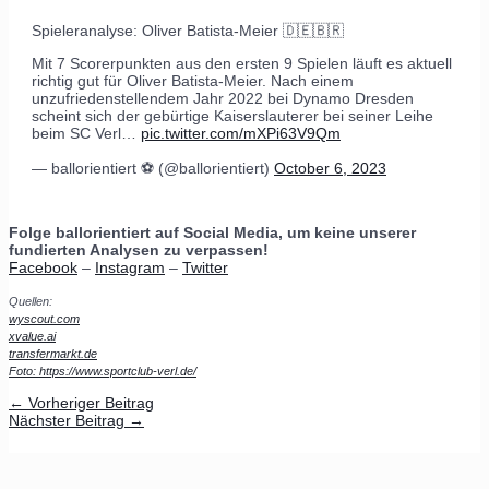
Spieleranalyse: Oliver Batista-Meier 🇩🇪🇧🇷
Mit 7 Scorerpunkten aus den ersten 9 Spielen läuft es aktuell
richtig gut für Oliver Batista-Meier. Nach einem
unzufriedenstellendem Jahr 2022 bei Dynamo Dresden
scheint sich der gebürtige Kaiserslauterer bei seiner Leihe
beim SC Verl…
pic.twitter.com/mXPi63V9Qm
— ballorientiert ⚽️ (@ballorientiert)
October 6, 2023
Folge ballorientiert auf Social Media, um keine unserer
fundierten Analysen zu verpassen!
Facebook
–
Instagram
–
Twitter
Quellen:
wyscout.com
xvalue.ai
transfermarkt.de
Foto: https://www.sportclub-verl.de/
←
Vorheriger Beitrag
Nächster Beitrag
→