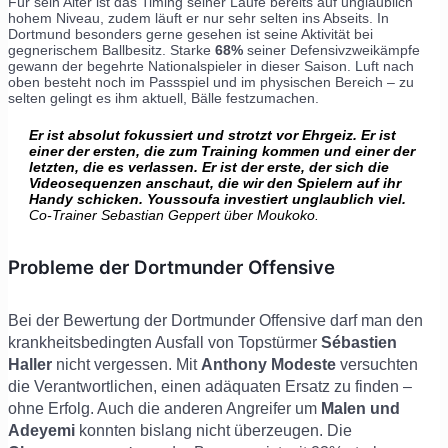
Für sein Alter ist das Timing seiner Läufe bereits auf unglaublich
hohem Niveau, zudem läuft er nur sehr selten ins Abseits. In
Dortmund besonders gerne gesehen ist seine Aktivität bei
gegnerischem Ballbesitz. Starke
68%
seiner Defensivzweikämpfe
gewann der begehrte Nationalspieler in dieser Saison. Luft nach
oben besteht noch im Passspiel und im physischen Bereich – zu
selten gelingt es ihm aktuell, Bälle festzumachen.
Er ist absolut fokussiert und strotzt vor Ehrgeiz. Er ist
einer der ersten, die zum Training kommen und einer der
letzten, die es verlassen. Er ist der erste, der sich die
Videosequenzen anschaut, die wir den Spielern auf ihr
Handy schicken. Youssoufa investiert unglaublich viel.
Co-Trainer Sebastian Geppert über Moukoko.
Probleme der Dortmunder Offensive
Bei der Bewertung der Dortmunder Offensive darf man den
krankheitsbedingten Ausfall von Topstürmer
Sébastien
Haller
nicht vergessen. Mit
Anthony Modeste
versuchten
die Verantwortlichen, einen adäquaten Ersatz zu finden –
ohne Erfolg. Auch die anderen Angreifer um
Malen und
Adeyemi
konnten bislang nicht überzeugen. Die