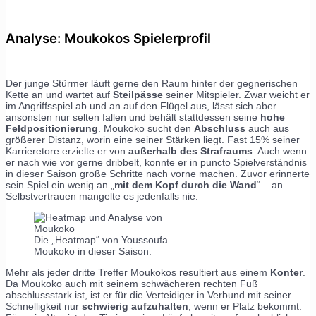
Analyse: Moukokos Spielerprofil
Der junge Stürmer läuft gerne den Raum hinter der gegnerischen
Kette an und wartet auf
Steilpässe
seiner Mitspieler. Zwar weicht er
im Angriffsspiel ab und an auf den Flügel aus, lässt sich aber
ansonsten nur selten fallen und behält stattdessen seine
hohe
Feldpositionierung
. Moukoko sucht den
Abschluss
auch aus
größerer Distanz, worin eine seiner Stärken liegt. Fast 15% seiner
Karrieretore erzielte er von
außerhalb des Strafraums
. Auch wenn
er nach wie vor gerne dribbelt, konnte er in puncto Spielverständnis
in dieser Saison große Schritte nach vorne machen. Zuvor erinnerte
sein Spiel ein wenig an „
mit dem Kopf durch die Wand
“ – an
Selbstvertrauen mangelte es jedenfalls nie.
Die „Heatmap“ von Youssoufa
Moukoko in dieser Saison.
Mehr als jeder dritte Treffer Moukokos resultiert aus einem
Konter
.
Da Moukoko auch mit seinem schwächeren rechten Fuß
abschlussstark ist, ist er für die Verteidiger in Verbund mit seiner
Schnelligkeit nur
schwierig aufzuhalten
, wenn er Platz bekommt.