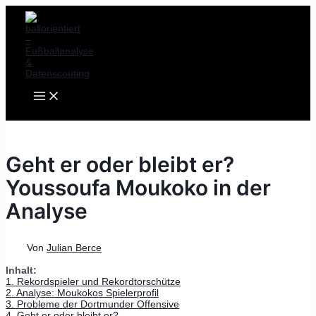
MAIN
Zum
Post
MENU
Inhalt
navigation
springen
Geht er oder bleibt er?
Youssoufa Moukoko in der
Analyse
Von
Julian Berce
Inhalt:
1. Rekordspieler und Rekordtorschütze
2. Analyse: Moukokos Spielerprofil
3. Probleme der Dortmunder Offensive
4. Geht er oder bleibt er?