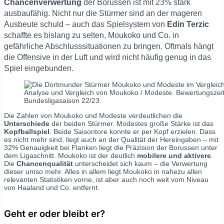
Chancenverwertung
der Borussen ist mit 23% stark
ausbaufähig. Nicht nur die Stürmer sind an der mageren
Ausbeute schuld – auch das Spielsystem von
Edin Terzic
schaffte es bislang zu selten, Moukoko und Co. in
gefährliche Abschlusssituationen zu bringen. Oftmals hängt
die Offensive in der Luft und wird nicht häufig genug in das
Spiel eingebunden.
Analyse und Vergleich von Moukoko / Modeste. Bewertungszei
Bundesligasaison 22/23.
Die Zahlen von Moukoko und Modeste verdeutlichen die
Unterschiede
der beiden Stürmer. Modestes große Stärke ist das
Kopfballspiel
. Beide Saisontore konnte er per Kopf erzielen. Dass
es nicht mehr sind, liegt auch an der Qualität der Hereingaben – mit
32% Genauigkeit bei Flanken liegt die Präzision der Borussen unter
dem Ligaschnitt. Moukoko ist der deutlich
mobilere und aktivere
.
Die
Chancenqualität
unterscheidet sich kaum – die Verwertung
dieser umso mehr. Alles in allem liegt Moukoko in nahezu allen
relevanten Statistiken vorne, ist aber auch noch weit vom Niveau
von Haaland und Co. entfernt.
Geht er oder bleibt er?