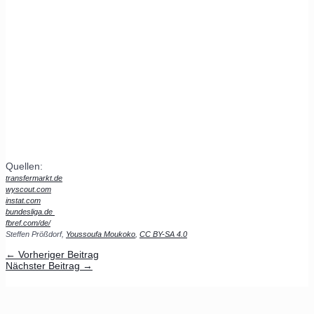
Quellen:
transfermarkt.de
wyscout.com
instat.com
bundesliga.de
fbref.com/de/
Steffen Prößdorf,
Youssoufa Moukoko
,
CC BY-SA 4.0
←
Vorheriger Beitrag
Nächster Beitrag
→