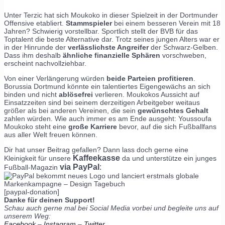
Unter Terzic hat sich Moukoko in dieser Spielzeit in der Dortmunder
Offensive etabliert.
Stammspieler
bei einem besseren Verein mit 18
Jahren? Schwierig vorstellbar. Sportlich stellt der BVB für das
Toptalent die beste Alternative dar. Trotz seines jungen Alters war er
in der Hinrunde der
verlässlichste Angreifer
der Schwarz-Gelben.
Dass ihm deshalb
ähnliche finanzielle Sphären
vorschweben,
erscheint nachvollziehbar.
Von einer Verlängerung würden
beide Parteien profitieren
.
Borussia Dortmund könnte ein talentiertes Eigengewächs an sich
binden und nicht
ablösefrei
verlieren. Moukokos Aussicht auf
Einsatzzeiten sind bei seinem derzeitigen Arbeitgeber weitaus
größer als bei anderen Vereinen, die sein
gewünschtes Gehalt
zahlen würden. Wie auch immer es am Ende ausgeht: Youssoufa
Moukoko steht eine
große Karriere
bevor, auf die sich Fußballfans
aus aller Welt freuen können.
Dir hat unser Beitrag gefallen? Dann lass doch gerne eine
Kaffeekasse
Kleinigkeit für unsere
da und unterstütze ein junges
via PayPal
:
Fußball-Magazin
[paypal-donation]
Danke für deinen Support!
Schau auch gerne mal bei Social Media vorbei und begleite uns auf
unserem Weg:
Facebook
–
Instagram
–
Twitter