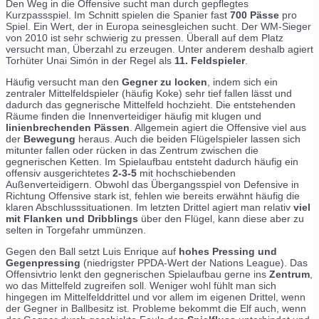
Den Weg in die Offensive sucht man durch gepflegtes
Kurzpassspiel. Im Schnitt spielen die Spanier fast
700 Pässe
pro
Spiel. Ein Wert, der in Europa seinesgleichen sucht. Der WM-Sieger
von 2010 ist sehr schwierig zu pressen. Überall auf dem Platz
versucht man, Überzahl zu erzeugen. Unter anderem deshalb agiert
Torhüter
Unai Simón in der Regel als
11. Feldspieler
.
Häufig versucht man den
Gegner zu locken
, indem sich ein
zentraler Mittelfeldspieler (häufig Koke) sehr tief fallen lässt und
dadurch das gegnerische Mittelfeld hochzieht. Die entstehenden
Räume finden die Innenverteidiger häufig mit klugen und
linienbrechenden Pässen
. Allgemein agiert die Offensive viel aus
der
Bewegung
heraus. Auch die beiden Flügelspieler lassen sich
mitunter fallen oder rücken in das Zentrum zwischen die
gegnerischen Ketten. Im Spielaufbau entsteht dadurch häufig ein
offensiv ausgerichtetes
2-3-5
mit hochschiebenden
Außenverteidigern.
Obwohl das Übergangsspiel von Defensive in
Richtung Offensive stark ist, fehlen wie bereits erwähnt häufig die
klaren Abschlusssituationen. Im letzten Drittel agiert man relativ
viel
mit Flanken und Dribblings
über den Flügel, kann diese aber zu
selten in Torgefahr ummünzen.
Gegen den Ball setzt Luis Enrique auf
hohes Pressing und
Gegenpressing
(niedrigster PPDA-Wert der Nations League). Das
Offensivtrio lenkt den gegnerischen Spielaufbau gerne ins
Zentrum
,
wo das Mittelfeld zugreifen soll. Weniger wohl fühlt man sich
hingegen im Mittelfelddrittel und vor allem im eigenen Drittel, wenn
der Gegner in Ballbesitz ist. Probleme bekommt die Elf auch, wenn