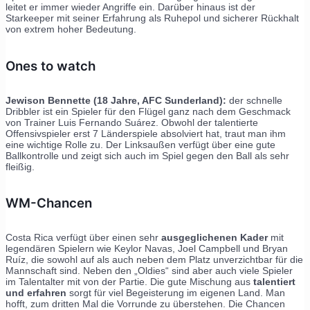
leitet er immer wieder Angriffe ein. Darüber hinaus ist der
Starkeeper mit seiner Erfahrung als Ruhepol und sicherer Rückhalt
von extrem hoher Bedeutung.
Ones to watch
Jewison Bennette (18 Jahre, AFC Sunderland):
der schnelle
Dribbler ist ein Spieler für den Flügel ganz nach dem Geschmack
von Trainer Luis Fernando Suárez. Obwohl der talentierte
Offensivspieler erst 7 Länderspiele absolviert hat, traut man ihm
eine wichtige Rolle zu. Der Linksaußen verfügt über eine gute
Ballkontrolle und zeigt sich auch im Spiel gegen den Ball als sehr
fleißig.
WM-Chancen
Costa Rica verfügt über einen sehr
ausgeglichenen Kader
mit
legendären Spielern wie Keylor Navas, Joel Campbell und Bryan
Ruíz, die sowohl auf als auch neben dem Platz unverzichtbar für die
Mannschaft sind. Neben den „Oldies“ sind aber auch viele Spieler
im Talentalter mit von der Partie. Die gute Mischung aus
talentiert
und erfahren
sorgt für viel Begeisterung im eigenen Land. Man
hofft, zum dritten Mal die Vorrunde zu überstehen. Die Chancen