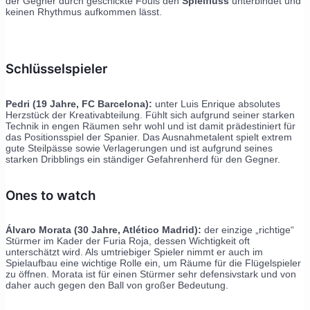
der Gegner durch geschickte Fouls den
Spielfluss
unterbindet und
keinen Rhythmus aufkommen lässt.
Schlüsselspieler
Pedri (19 Jahre, FC Barcelona):
unter Luis Enrique absolutes
Herzstück der Kreativabteilung. Fühlt sich aufgrund seiner starken
Technik in engen Räumen sehr wohl und ist damit prädestiniert für
das Positionsspiel der Spanier. Das Ausnahmetalent spielt extrem
gute Steilpässe sowie Verlagerungen und ist aufgrund seines
starken Dribblings ein ständiger Gefahrenherd für den Gegner.
Ones to watch
Álvaro Morata (30 Jahre, Atlético Madrid):
der einzige „richtige“
Stürmer im Kader der Furia Roja, dessen Wichtigkeit oft
unterschätzt wird. Als umtriebiger Spieler nimmt er auch im
Spielaufbau eine wichtige Rolle ein, um Räume für die Flügelspieler
zu öffnen. Morata ist für einen Stürmer sehr defensivstark und von
daher auch gegen den Ball von großer Bedeutung.