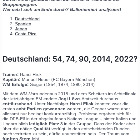
Gruppengegner.
Wer setzt sich am Ende durch? Ballorientiert analysiert!
Deutschland
Spanien
Japan
Costa Rica
Deutschland: 54, 74, 90, 2014, 2022?
Trainer:
Hansi Flick
Kapitän:
Manuel Neuer (FC Bayern München)
WM-Erfolge:
Sieger (1954, 1974, 1990, 2014)
Mit dem WM-Vorrundenaus 2018 und dem Scheitern im Achtelfinale
der letztjährigen EM endete
Jogi Löws
Amtszeit durchaus
enttäuschend
. Unter Nachfolger
Hansi Flick
konnten zwar die
ersten
acht Partien gewonnen
werden, die Gegner waren aber
allesamt nur bedingt konkurrenzfähig. Probleme ergaben sich für
die DFB-Elf in der abgelaufenen Nations League – hinter Italien und
Ungarn blieb
lediglich Platz 3
in der Gruppe. Dass der Kader aber
über die nötige
Qualität
verfügt, in den entscheidenden Runden
noch vertreten zu sein, dürfte unumstritten sein. Der Traum vom
fünften Stern
lebt.