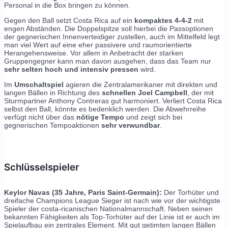
Personal in die Box bringen zu können.
Gegen den Ball setzt Costa Rica auf ein
kompaktes 4-4-2
mit
engen Abständen. Die Doppelspitze soll hierbei die Passoptionen
der gegnerischen Innenverteidiger zustellen, auch im Mittelfeld legt
man viel Wert auf eine eher passivere und raumorientierte
Herangehensweise. Vor allem in Anbetracht der starken
Gruppengegner kann man davon ausgehen, dass das Team nur
sehr selten hoch und intensiv pressen
wird.
Im
Umschaltspiel
agieren die Zentralamerikaner mit direkten und
langen Bällen in Richtung des
schnellen Joel Campbell
, der mit
Sturmpartner Anthony Contreras gut harmoniert. Verliert Costa Rica
selbst den Ball, könnte es bedenklich werden. Die Abwehrreihe
verfügt nicht über das
nötige Tempo
und zeigt sich bei
gegnerischen Tempoaktionen
sehr verwundbar
.
Schlüsselspieler
Keylor Navas (35 Jahre, Paris Saint-Germain):
Der Torhüter und
dreifache Champions League Sieger ist nach wie vor der wichtigste
Spieler der costa-ricanischen Nationalmannschaft. Neben seinen
bekannten Fähigkeiten als Top-Torhüter auf der Linie ist er auch im
Spielaufbau ein zentrales Element. Mit gut getimten langen Bällen