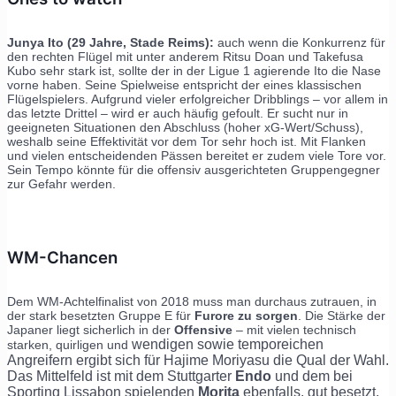
Junya Ito (29 Jahre, Stade Reims):
auch wenn die Konkurrenz für
den rechten Flügel mit unter anderem Ritsu Doan und Takefusa
Kubo sehr stark ist, sollte der in der Ligue 1 agierende Ito die Nase
vorne haben. Seine Spielweise entspricht der eines klassischen
Flügelspielers. Aufgrund vieler erfolgreicher Dribblings – vor allem in
das letzte Drittel – wird er auch häufig gefoult. Er sucht nur in
geeigneten Situationen den Abschluss (hoher xG-Wert/Schuss),
weshalb seine Effektivität vor dem Tor sehr hoch ist. Mit Flanken
und vielen entscheidenden Pässen bereitet er zudem viele Tore vor.
Sein Tempo könnte für die offensiv ausgerichteten Gruppengegner
zur Gefahr werden.
WM-Chancen
Dem WM-Achtelfinalist von 2018 muss man durchaus zutrauen, in
der stark besetzten Gruppe E für
Furore zu sorgen
. Die Stärke der
Japaner liegt sicherlich in der
Offensive
– mit vielen technisch
wendigen sowie temporeichen
starken, quirligen und
Angreifern ergibt sich für Hajime Moriyasu die Qual der Wahl.
Das Mittelfeld ist mit dem Stuttgarter
Endo
und dem bei
Sporting Lissabon spielenden
Morita
ebenfalls. gut besetzt.