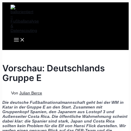
MAIN
Zum
Post
MENU
Inhalt
navigation
springen
Vorschau: Deutschlands
Gruppe E
Von
Julian Berce
Die deutsche Fußballnationalmannschaft geht bei der WM in
Katar in der Gruppe E an den Start. Zusammen mit
Gruppenkopf Spanien, den Japanern aus Lostopf 3 und
Außenseiter Costa Rica. Die öffentliche Wahrnehmung scheint
dabei klar: die Spanier sind stark, Japan und Costa Rica
sollten kein Problem für die Elf von Hansi Flick darstellen. Wir
werfen einen genauen Blick auf das DFB-Team und die