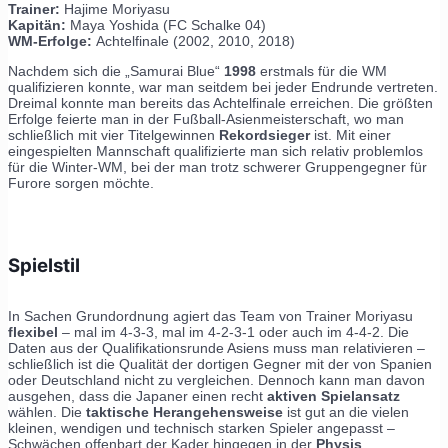
Trainer:
Hajime Moriyasu
Kapitän:
Maya Yoshida (FC Schalke 04)
WM-Erfolge:
Achtelfinale (2002, 2010, 2018)
Nachdem sich die „Samurai Blue“
1998
erstmals für die WM
qualifizieren konnte, war man seitdem bei jeder Endrunde vertreten.
Dreimal konnte man bereits das Achtelfinale erreichen. Die größten
Erfolge feierte man in der Fußball-Asienmeisterschaft, wo man
schließlich mit vier Titelgewinnen
Rekordsieger
ist. Mit einer
eingespielten Mannschaft qualifizierte man sich relativ problemlos
für die Winter-WM, bei der man trotz schwerer Gruppengegner für
Furore sorgen möchte.
Spielstil
In Sachen Grundordnung agiert das Team von Trainer Moriyasu
flexibel
– mal im 4-3-3, mal im 4-2-3-1 oder auch im 4-4-2. Die
Daten aus der Qualifikationsrunde Asiens muss man relativieren –
schließlich ist die Qualität der dortigen Gegner mit der von Spanien
oder Deutschland nicht zu vergleichen. Dennoch kann man davon
ausgehen, dass die Japaner einen recht
aktiven Spielansatz
wählen. Die
taktische Herangehensweise
ist gut an die vielen
kleinen, wendigen und technisch starken Spieler angepasst –
Schwächen offenbart der Kader hingegen in der
Physis
.