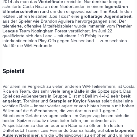
2014 als man das
Viertelfinale
erreichte. Nur denkbar knapp
scheiterte Costa Rica an den Niederlanden in einem
legendären
Elfmeterschießen
rund um den eingewechselten
Tim Krul
. In den
letzten Jahren leisteten „Los Ticos“ eine
großartige Jugendarbeit
,
aus der Spieler wie Brandon Aguilera hervorgegangen sind. Der
talentierte, offensive Mittelfeldspieler wurde immerhin vom
Premier
League
Team Nottingham Forest verpflichtet. Im Juni 22
qualifizierte sich das Land – mit einem 1:0 Erfolg in den
interkontinentalen Play-Offs gegen Neuseeland – zum sechsten
Mal für die WM-Endrunde.
Spielstil
Vor allem im Vergleich zu vielen anderen WM-Teilnehmern, ist Costa
Rica ein Team, das sehr
viele lange Bälle
in die Spitze spielt. Das
Spiel des Außenseiters in Gruppe E ist mit Ball im 4-4-2
sehr breit
angelegt
. Torhüter und
Starspieler
Keylor Navas
spielt dabei eine
wichtige Rolle – immer wieder agiert er von hinten heraus mit hohen
Bällen auf die Außenbahnen, die von dort aus mit 1-gegen-1
Situationen Gefahr erzeugen sollen. Im Gegenzug lassen sich die
beiden Spitzen situativ etwas tiefer fallen, um entweder als
Anspielstation zu dienen oder um Räume zu öffnen. Im letzten
Drittel setzt Trainer Luis Fernando Suárez häufig auf
überlappende
Außenverteidiger
, um die Offensivpower zu erhöhen und um mehr