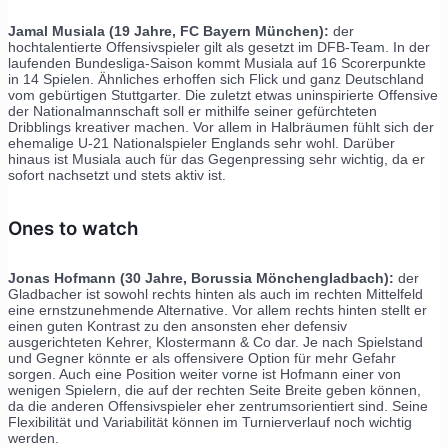
Jamal Musiala (19 Jahre, FC Bayern München):
der
hochtalentierte Offensivspieler gilt als gesetzt im DFB-Team. In der
laufenden Bundesliga-Saison kommt Musiala auf 16 Scorerpunkte
in 14 Spielen. Ähnliches erhoffen sich Flick und ganz Deutschland
vom gebürtigen Stuttgarter. Die zuletzt etwas uninspirierte Offensive
der Nationalmannschaft soll er mithilfe seiner gefürchteten
Dribblings kreativer machen. Vor allem in Halbräumen fühlt sich der
ehemalige U-21 Nationalspieler Englands sehr wohl. Darüber
hinaus ist Musiala auch für das Gegenpressing sehr wichtig, da er
sofort nachsetzt und stets aktiv ist.
Ones to watch
Jonas Hofmann (30 Jahre, Borussia Mönchengladbach):
der
Gladbacher ist sowohl rechts hinten als auch im rechten Mittelfeld
eine ernstzunehmende Alternative. Vor allem rechts hinten stellt er
einen guten Kontrast zu den ansonsten eher defensiv
ausgerichteten Kehrer, Klostermann & Co dar. Je nach Spielstand
und Gegner könnte er als offensivere Option für mehr Gefahr
sorgen. Auch eine Position weiter vorne ist Hofmann einer von
wenigen Spielern, die auf der rechten Seite Breite geben können,
da die anderen Offensivspieler eher zentrumsorientiert sind. Seine
Flexibilität und Variabilität können im Turnierverlauf noch wichtig
werden.