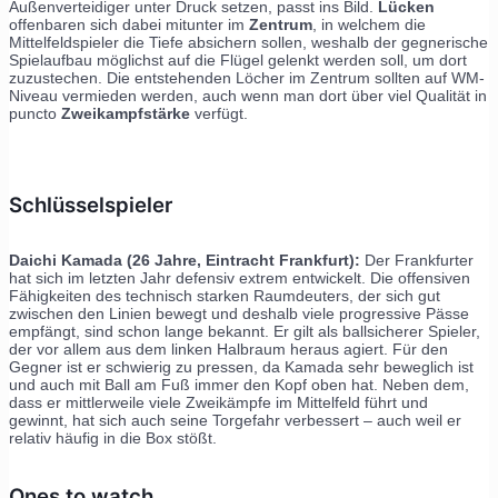
Außenverteidiger unter Druck setzen, passt ins Bild.
Lücken
offenbaren sich dabei mitunter im
Zentrum
, in welchem die
Mittelfeldspieler die Tiefe absichern sollen, weshalb der gegnerische
Spielaufbau möglichst auf die Flügel gelenkt werden soll, um dort
zuzustechen. Die entstehenden Löcher im Zentrum sollten auf WM-
Niveau vermieden werden, auch wenn man dort über viel Qualität in
puncto
Zweikampfstärke
verfügt.
Schlüsselspieler
Daichi Kamada (26 Jahre, Eintracht Frankfurt):
Der Frankfurter
hat sich im letzten Jahr defensiv extrem entwickelt. Die offensiven
Fähigkeiten des technisch starken Raumdeuters, der sich gut
zwischen den Linien bewegt und deshalb viele progressive Pässe
empfängt, sind schon lange bekannt. Er gilt als ballsicherer Spieler,
der vor allem aus dem linken Halbraum heraus agiert. Für den
Gegner ist er schwierig zu pressen, da Kamada sehr beweglich ist
und auch mit Ball am Fuß immer den Kopf oben hat. Neben dem,
dass er mittlerweile viele Zweikämpfe im Mittelfeld führt und
gewinnt, hat sich auch seine Torgefahr verbessert – auch weil er
relativ häufig in die Box stößt.
Ones to watch