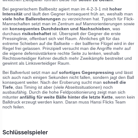
Bei gegnerischem Ballbesitz agiert man im 4-2-3-1 mit
hoher
Intensität
und läuft den Gegner konsequent früh an, weshalb man
viele hohe Balleroberungen
zu verzeichnen hat. Typisch für Flick-
Mannschaften setzt man im Zentrum auf Mannorientierungen sowie
ein
konsequentes Durchdecken und Nachschieben
, was
durchaus
risikobehaftet
ist. Überspielt der Gegner die erste
Pressinglinie, offenbart sich viel Raum. Ähnliches gilt für das
extreme Schieben auf die Ballseite – der ballferne Flügel wird in der
Regel frei gelassen. Prinzipiell versucht man die Angriffe mehr auf
die eigene defensivstärkere rechte Seite zu lenken, weshalb
Rechtsverteidiger Kehrer deutlich mehr Zweikämpfe bestreitet und
gewinnt als Linksverteidiger Raum.
Bei Ballverlust setzt man auf
sofortiges Gegenpressing
und lässt
sich auch nach einigen Sekunden nicht fallen, sondern jagt den Ball
konsequent weiter. Nach der Eroberung sucht man
schnell die
Tiefe
, das Timing ist aber (viele Abseitssituationen) noch
ausbaufähig. Durch die hohe Feldpositionierung zeigt man sich
mitunter
anfällig für weite Bälle hinter die letzte Kette
, wenn kein
Balldruck erzeugt werden kann. Daran muss Hansi Flicks Team
noch feilen.
Schlüsselspieler