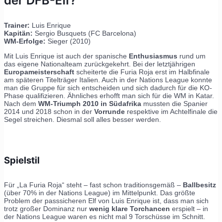
der DFB-Elf?
Trainer:
Luis Enrique
Kapitän:
Sergio Busquets (FC Barcelona)
WM-Erfolge:
Sieger (2010)
Mit Luis Enrique ist auch der spanische
Enthusiasmus
rund um
das eigene Nationalteam zurückgekehrt. Bei der letztjährigen
Europameisterschaft
scheiterte die Furia Roja erst im Halbfinale
am späteren Titelträger Italien. Auch in der Nations League konnte
man die Gruppe für sich entscheiden und sich dadurch für die KO-
Phase qualifizieren. Ähnliches erhofft man sich für die WM in Katar.
Nach dem
WM-Triumph 2010 in Südafrika
mussten die Spanier
2014 und 2018 schon in der
Vorrunde
respektive im Achtelfinale die
Segel streichen. Diesmal soll alles besser werden.
Spielstil
Für „La Furia Roja“ steht – fast schon traditionsgemäß –
Ballbesitz
(über 70% in der Nations League) im Mittelpunkt. Das größte
Problem der passsicheren Elf von Luis Enrique ist, dass man sich
trotz großer Dominanz nur
wenig klare Torchancen
erspielt – in
der Nations League waren es nicht mal 9 Torschüsse im Schnitt.