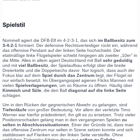
Spielstil
Nominell agiert die DFB-Elf im 4-2-3-1, das sich
im Ballbesitz zum
3-4-2-1
formiert. Der defensive Rechtsverteidiger rückt ein, während
das offensive Pendant auf der linken Seite hochschiebt. Der
etatmäßige linke Flügelspieler schiebt hingegen als zweiter „10er“ in
die Mitte. Alles in allem agiert Deutschland mit Ball
sehr geduldig
und mit
viel Ballbesitz
, der Spielaufbau erfolgt über die breite
Dreierkette und die Doppelsechs davor. Nur logisch, dass auch der
Fokus klar auf dem
Spiel durch das Zentrum
liegt, der Flügel ist
nur einfach besetzt. Im Übergangsspiel agieren Flicks Mannen mit
vielen
Spielverlagerungen
, um so Räume zu öffnen. Häufig über
Kimmich und Süle
, die den Ball
diagonal auf die linke Seite
schlagen.
Um in den Rücken der gegnerischen Abwehr zu gelangen, sind
Tiefenläufe
von großer Bedeutung. Vor allem der verletzte Timo
Werner war hierfür prädestiniert, ihn gilt es zu ersetzen. Trotz vieler
Positionsrochaden gelang man in den vergangenen Spielen
zu
selten in Abschlusssituationen
. Einer der Gründe ist, dass man
das offensive Zentrum nur selten in Szene setzen konnte und sich
stattdessen auf Flanken von der linken Seite versteifte. Ohne
wirklichen Zielspieler führten diese nur
selten zu Gefahr
.