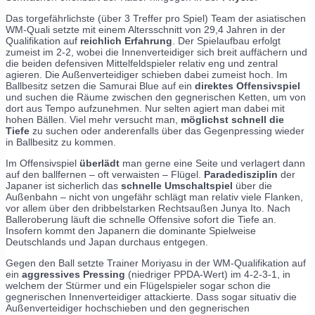
Das torgefährlichste (über 3 Treffer pro Spiel) Team der asiatischen
WM-Quali setzte mit einem Altersschnitt von 29,4 Jahren in der
Qualifikation auf
reichlich Erfahrung
. Der Spielaufbau erfolgt
zumeist im 2-2, wobei die Innenverteidiger sich breit auffächern und
die beiden defensiven Mittelfeldspieler relativ eng und zentral
agieren. Die Außenverteidiger schieben dabei zumeist hoch. Im
Ballbesitz setzen die Samurai Blue auf ein
direktes Offensivspiel
und suchen die Räume zwischen den gegnerischen Ketten, um von
dort aus Tempo aufzunehmen. Nur selten agiert man dabei mit
hohen Bällen. Viel mehr versucht man,
möglichst schnell die
Tiefe
zu suchen oder anderenfalls über das Gegenpressing wieder
in Ballbesitz zu kommen.
Im Offensivspiel
überlädt
man gerne eine Seite und verlagert dann
auf den ballfernen – oft verwaisten – Flügel.
Paradedisziplin
der
Japaner ist sicherlich das
schnelle Umschaltspiel
über die
Außenbahn – nicht von ungefähr schlägt man relativ viele Flanken,
vor allem über den dribbelstarken Rechtsaußen Junya Ito. Nach
Balleroberung läuft die schnelle Offensive sofort die Tiefe an.
Insofern kommt den Japanern die dominante Spielweise
Deutschlands und Japan durchaus entgegen.
Gegen den Ball setzte Trainer Moriyasu in der WM-Qualifikation auf
ein
aggressives Pressing
(niedriger PPDA-Wert) im 4-2-3-1, in
welchem der Stürmer und ein Flügelspieler sogar schon die
gegnerischen Innenverteidiger attackierte. Dass sogar situativ die
Außenverteidiger hochschieben und den gegnerischen