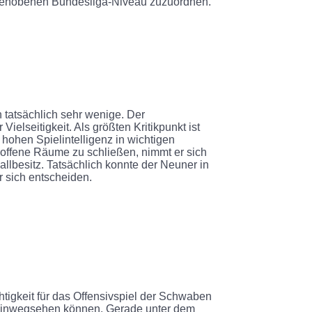
 gehobenen Bundesliga-Niveau zuzuordnen.
tatsächlich sehr wenige. Der
ielseitigkeit. Als größten Kritikpunkt ist
hohen Spielintelligenz in wichtigen
 offene Räume zu schließen, nimmt er sich
lbesitz. Tatsächlich konnte der Neuner in
 sich entscheiden.
tigkeit für das Offensivspiel der Schwaben
 hinwegsehen können. Gerade unter dem