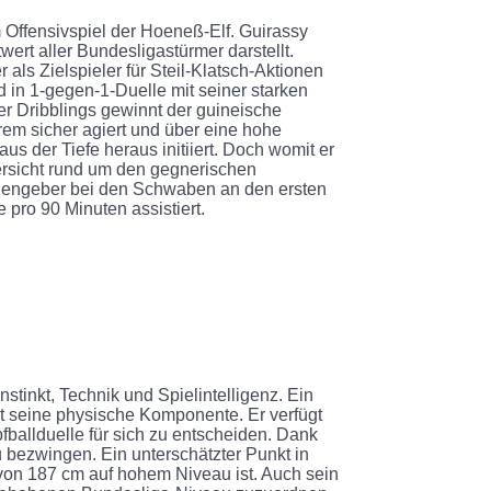
 Offensivspiel der Hoeneß-Elf. Guirassy
ert aller Bundesligastürmer darstellt.
 als Zielspieler für Steil-Klatsch-Aktionen
 in 1-gegen-1-Duelle mit seiner starken
r Dribblings gewinnt der guineische
rem sicher agiert und über eine hohe
 aus der Tiefe heraus initiiert. Doch womit er
bersicht rund um den gegnerischen
lagengeber bei den Schwaben an den ersten
pro 90 Minuten assistiert.
stinkt, Technik und Spielintelligenz. Ein
st seine physische Komponente. Er verfügt
fballduelle für sich zu entscheiden. Dank
u bezwingen. Ein unterschätzter Punkt in
 von 187 cm auf hohem Niveau ist. Auch sein