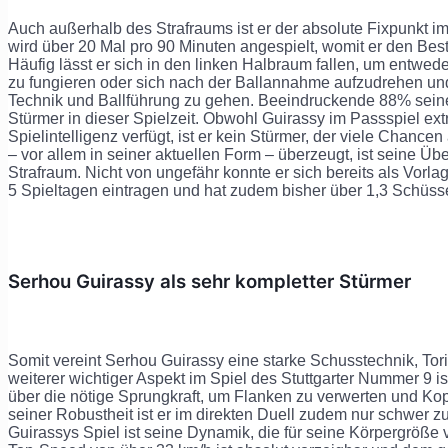
Auch außerhalb des Strafraums ist er der absolute Fixpunkt im
wird über 20 Mal pro 90 Minuten angespielt, womit er den Bestw
Häufig lässt er sich in den linken Halbraum fallen, um entweder
zu fungieren oder sich nach der Ballannahme aufzudrehen und
Technik und Ballführung zu gehen. Beeindruckende 88% seine
Stürmer in dieser Spielzeit. Obwohl Guirassy im Passspiel ext
Spielintelligenz verfügt, ist er kein Stürmer, der viele Chancen
– vor allem in seiner aktuellen Form – überzeugt, ist seine Ü
Strafraum. Nicht von ungefähr konnte er sich bereits als Vor
5 Spieltagen eintragen und hat zudem bisher über 1,3 Schüsse 
Serhou Guirassy als sehr kompletter Stürmer
Somit vereint Serhou Guirassy eine starke Schusstechnik, Torin
weiterer wichtiger Aspekt im Spiel des Stuttgarter Nummer 9 i
über die nötige Sprungkraft, um Flanken zu verwerten und Kop
seiner Robustheit ist er im direkten Duell zudem nur schwer z
Guirassys Spiel ist seine Dynamik, die für seine Körpergröße