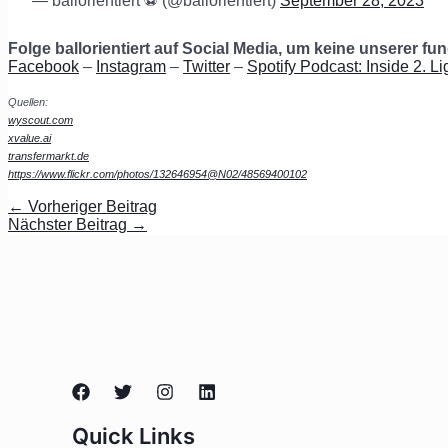
— ballorientiert ⚽️ (@ballorientiert)
September 28, 2023
Folge ballorientiert auf Social Media, um keine unserer f
Facebook
–
Instagram
–
Twitter
–
Spotify Podcast: Inside 2. Li
Quellen:
wyscout.com
xvalue.ai
transfermarkt.de
https://www.flickr.com/photos/132646954@N02/48569400102
←
Vorheriger Beitrag
Nächster Beitrag
→
Quick Links