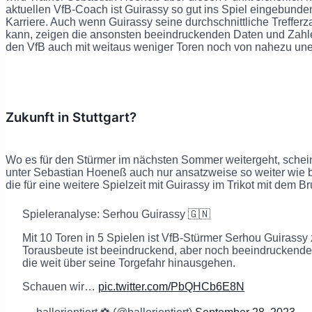
aktuellen VfB-Coach ist Guirassy so gut ins Spiel eingebunden 
Karriere. Auch wenn Guirassy seine durchschnittliche Trefferza
kann, zeigen die ansonsten beeindruckenden Daten und Zahlen
den VfB auch mit weitaus weniger Toren noch von nahezu une
Zukunft in Stuttgart?
Wo es für den Stürmer im nächsten Sommer weitergeht, schei
unter Sebastian Hoeneß auch nur ansatzweise so weiter wie bi
die für eine weitere Spielzeit mit Guirassy im Trikot mit dem B
Spieleranalyse: Serhou Guirassy 🇬🇳
Mit 10 Toren in 5 Spielen ist VfB-Stürmer Serhou Guirassy
Torausbeute ist beeindruckend, aber noch beeindruckender
die weit über seine Torgefahr hinausgehen.
Schauen wir…
pic.twitter.com/PbQHCb6E8N