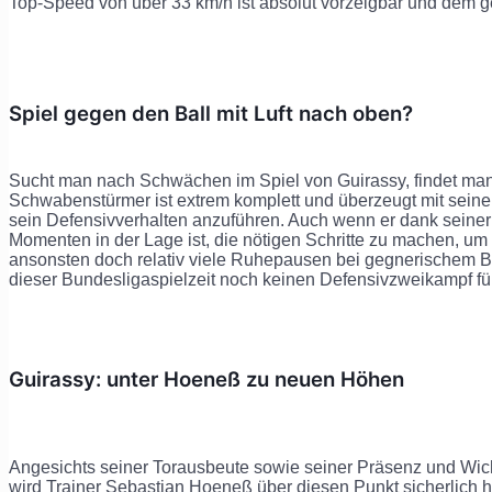
Top-Speed von über 33 km/h ist absolut vorzeigbar und dem
Spiel gegen den Ball mit Luft nach oben?
Sucht man nach Schwächen im Spiel von Guirassy, findet man 
Schwabenstürmer ist extrem komplett und überzeugt mit seiner V
sein Defensivverhalten anzuführen. Auch wenn er dank seiner 
Momenten in der Lage ist, die nötigen Schritte zu machen, um
ansonsten doch relativ viele Ruhepausen bei gegnerischem Bal
dieser Bundesligaspielzeit noch keinen Defensivzweikampf für
Guirassy: unter Hoeneß zu neuen Höhen
Angesichts seiner Torausbeute sowie seiner Präsenz und Wich
wird Trainer Sebastian Hoeneß über diesen Punkt sicherlich