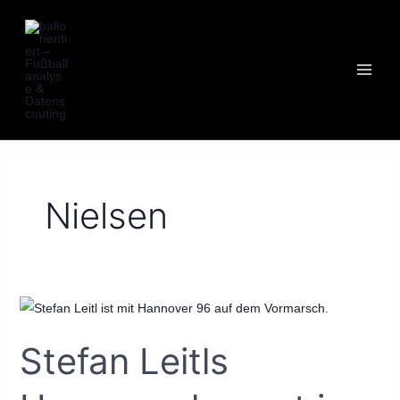
Zum
MAI
Inhalt
MEN
springen
Nielsen
Stefan
Leitls
Stefan Leitls
Hannover
kommt
ins