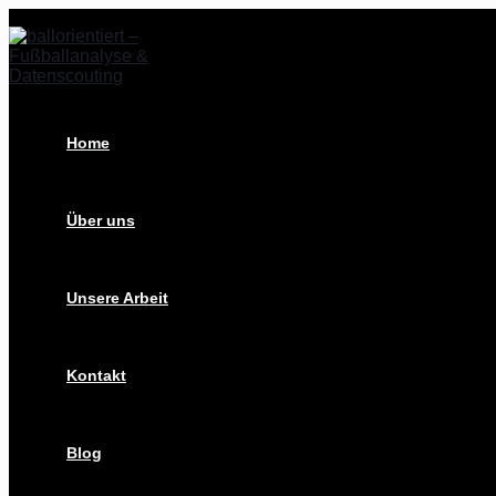
Zum
Thioune
Inhalt
und
springen
Fortuna
–
Bereit
für
den
Home
Saisonstart?
Über uns
Unsere Arbeit
Kontakt
Blog