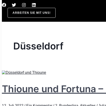
ARBEITEN SIE MIT UNS!
Düsseldorf
Thioune und Fortuna – 
12. Juli 2022
/
Ein Kommentar
/
2. Bundesliga
,
Aktuelles
/
Juli