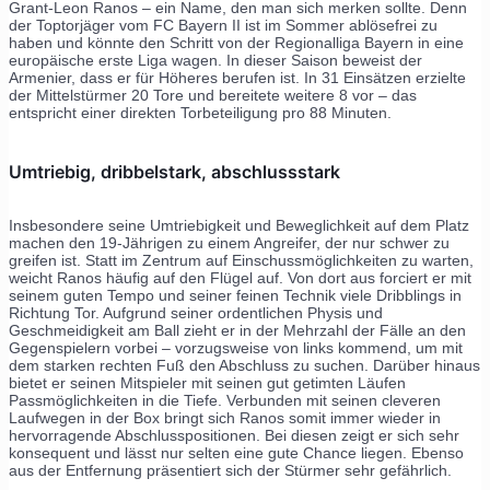
Grant-Leon Ranos – ein Name, den man sich merken sollte. Denn
der Toptorjäger vom FC Bayern II ist im Sommer ablösefrei zu
haben und könnte den Schritt von der Regionalliga Bayern in eine
europäische erste Liga wagen. In dieser Saison beweist der
Armenier, dass er für Höheres berufen ist. In 31 Einsätzen erzielte
der Mittelstürmer 20 Tore und bereitete weitere 8 vor – das
entspricht einer direkten Torbeteiligung pro 88 Minuten.
Umtriebig, dribbelstark, abschlussstark
Insbesondere seine Umtriebigkeit und Beweglichkeit auf dem Platz
machen den 19-Jährigen zu einem Angreifer, der nur schwer zu
greifen ist. Statt im Zentrum auf Einschussmöglichkeiten zu warten,
weicht Ranos häufig auf den Flügel auf. Von dort aus forciert er mit
seinem guten Tempo und seiner feinen Technik viele Dribblings in
Richtung Tor. Aufgrund seiner ordentlichen Physis und
Geschmeidigkeit am Ball zieht er in der Mehrzahl der Fälle an den
Gegenspielern vorbei – vorzugsweise von links kommend, um mit
dem starken rechten Fuß den Abschluss zu suchen. Darüber hinaus
bietet er seinen Mitspieler mit seinen gut getimten Läufen
Passmöglichkeiten in die Tiefe. Verbunden mit seinen cleveren
Laufwegen in der Box bringt sich Ranos somit immer wieder in
hervorragende Abschlusspositionen. Bei diesen zeigt er sich sehr
konsequent und lässt nur selten eine gute Chance liegen. Ebenso
aus der Entfernung präsentiert sich der Stürmer sehr gefährlich.