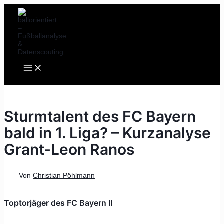
MAIN
Zum
Post
MENU
Inhalt
navigation
springen
Sturmtalent des FC Bayern
bald in 1. Liga? – Kurzanalyse
Grant-Leon Ranos
Von
Christian Pöhlmann
Toptorjäger des FC Bayern II