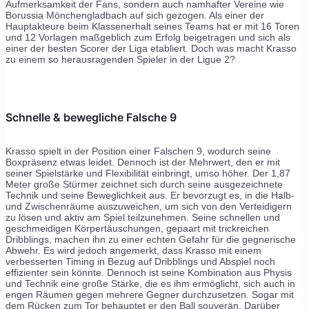
Aufmerksamkeit der Fans, sondern auch namhafter Vereine wie
Borussia Mönchengladbach auf sich gezogen. Als einer der
Hauptakteure beim Klassenerhalt seines Teams hat er mit 16 Toren
und 12 Vorlagen maßgeblich zum Erfolg beigetragen und sich als
einer der besten Scorer der Liga etabliert. Doch was macht Krasso
zu einem so herausragenden Spieler in der Ligue 2?
Schnelle & bewegliche Falsche 9
Krasso spielt in der Position einer Falschen 9, wodurch seine
Boxpräsenz etwas leidet. Dennoch ist der Mehrwert, den er mit
seiner Spielstärke und Flexibilität einbringt, umso höher. Der 1,87
Meter große Stürmer zeichnet sich durch seine ausgezeichnete
Technik und seine Beweglichkeit aus. Er bevorzugt es, in die Halb-
und Zwischenräume auszuweichen, um sich von den Verteidigern
zu lösen und aktiv am Spiel teilzunehmen. Seine schnellen und
geschmeidigen Körpertäuschungen, gepaart mit trickreichen
Dribblings, machen ihn zu einer echten Gefahr für die gegnerische
Abwehr. Es wird jedoch angemerkt, dass Krasso mit einem
verbesserten Timing in Bezug auf Dribblings und Abspiel noch
effizienter sein könnte. Dennoch ist seine Kombination aus Physis
und Technik eine große Stärke, die es ihm ermöglicht, sich auch in
engen Räumen gegen mehrere Gegner durchzusetzen. Sogar mit
dem Rücken zum Tor behauptet er den Ball souverän. Darüber