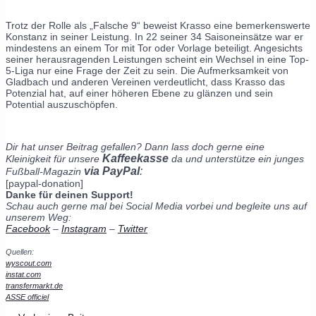
Trotz der Rolle als „Falsche 9“ beweist Krasso eine bemerkenswerte
Konstanz in seiner Leistung. In 22 seiner 34 Saisoneinsätze war er
mindestens an einem Tor mit Tor oder Vorlage beteiligt. Angesichts
seiner herausragenden Leistungen scheint ein Wechsel in eine Top-
5-Liga nur eine Frage der Zeit zu sein. Die Aufmerksamkeit von
Gladbach und anderen Vereinen verdeutlicht, dass Krasso das
Potenzial hat, auf einer höheren Ebene zu glänzen und sein
Potential auszuschöpfen.
Dir hat unser Beitrag gefallen? Dann lass doch gerne eine
Kaffeekasse
Kleinigkeit für unsere
da und unterstütze ein junges
via PayPal
:
Fußball-Magazin
[paypal-donation]
Danke für deinen Support!
Schau auch gerne mal bei Social Media vorbei und begleite uns auf
unserem Weg:
Facebook
–
Instagram
–
Twitter
Quellen:
wyscout.com
instat.com
transfermarkt.de
ASSE officiel