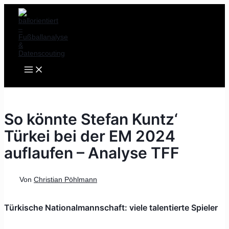
MAIN
Zum
Post
MENU
Inhalt
navigation
springen
So könnte Stefan Kuntz‘
Türkei bei der EM 2024
auflaufen – Analyse TFF
Von
Christian Pöhlmann
Türkische Nationalmannschaft: viele talentierte Spieler