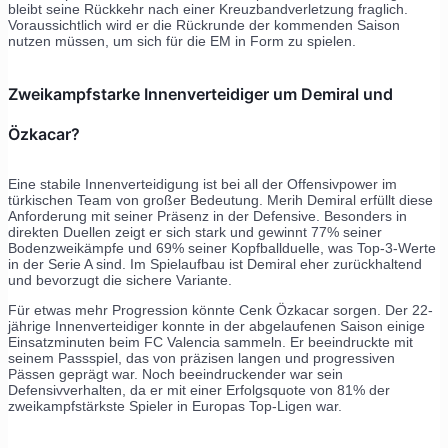
bleibt seine Rückkehr nach einer Kreuzbandverletzung fraglich.
Voraussichtlich wird er die Rückrunde der kommenden Saison
nutzen müssen, um sich für die EM in Form zu spielen.
Zweikampfstarke Innenverteidiger um Demiral und
Özkacar?
Eine stabile Innenverteidigung ist bei all der Offensivpower im
türkischen Team von großer Bedeutung. Merih Demiral erfüllt diese
Anforderung mit seiner Präsenz in der Defensive. Besonders in
direkten Duellen zeigt er sich stark und gewinnt 77% seiner
Bodenzweikämpfe und 69% seiner Kopfballduelle, was Top-3-Werte
in der Serie A sind. Im Spielaufbau ist Demiral eher zurückhaltend
und bevorzugt die sichere Variante.
Für etwas mehr Progression könnte Cenk Özkacar sorgen. Der 22-
jährige Innenverteidiger konnte in der abgelaufenen Saison einige
Einsatzminuten beim FC Valencia sammeln. Er beeindruckte mit
seinem Passspiel, das von präzisen langen und progressiven
Pässen geprägt war. Noch beeindruckender war sein
Defensivverhalten, da er mit einer Erfolgsquote von 81% der
zweikampfstärkste Spieler in Europas Top-Ligen war.