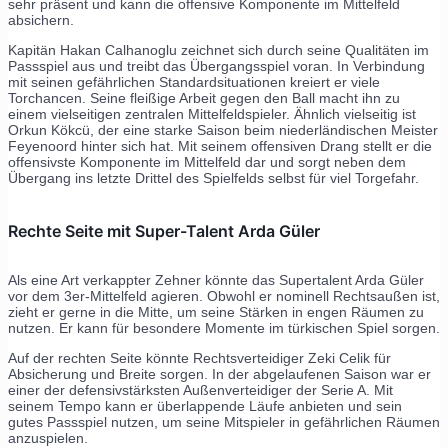
sehr präsent und kann die offensive Komponente im Mittelfeld
absichern.
Kapitän Hakan Calhanoglu zeichnet sich durch seine Qualitäten im
Passspiel aus und treibt das Übergangsspiel voran. In Verbindung
mit seinen gefährlichen Standardsituationen kreiert er viele
Torchancen. Seine fleißige Arbeit gegen den Ball macht ihn zu
einem vielseitigen zentralen Mittelfeldspieler. Ähnlich vielseitig ist
Orkun Kökcü, der eine starke Saison beim niederländischen Meister
Feyenoord hinter sich hat. Mit seinem offensiven Drang stellt er die
offensivste Komponente im Mittelfeld dar und sorgt neben dem
Übergang ins letzte Drittel des Spielfelds selbst für viel Torgefahr.
Rechte Seite mit Super-Talent Arda Güler
Als eine Art verkappter Zehner könnte das Supertalent Arda Güler
vor dem 3er-Mittelfeld agieren. Obwohl er nominell Rechtsaußen ist,
zieht er gerne in die Mitte, um seine Stärken in engen Räumen zu
nutzen. Er kann für besondere Momente im türkischen Spiel sorgen.
Auf der rechten Seite könnte Rechtsverteidiger Zeki Celik für
Absicherung und Breite sorgen. In der abgelaufenen Saison war er
einer der defensivstärksten Außenverteidiger der Serie A. Mit
seinem Tempo kann er überlappende Läufe anbieten und sein
gutes Passspiel nutzen, um seine Mitspieler in gefährlichen Räumen
anzuspielen.