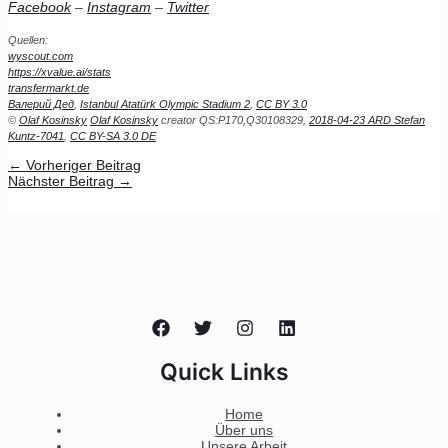
Facebook
–
Instagram
–
Twitter
Quellen:
wyscout.com
https://xvalue.ai/stats
transfermarkt.de
Валерий Дед
,
Istanbul Atatürk Olympic Stadium 2
,
CC BY 3.0
©
Olaf Kosinsky
Olaf Kosinsky
creator QS:P170,Q30108329,
2018-04-23 ARD Stefan
Kuntz-7041
,
CC BY-SA 3.0 DE
←
Vorheriger Beitrag
Nächster Beitrag
→
Quick Links
Home
Über uns
Unsere Arbeit