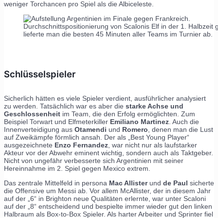
weniger Torchancen pro Spiel als die Albiceleste.
Durchschnittspositionierung von Scalonis Elf in der 1. Halbzeit
lieferte man die besten 45 Minuten aller Teams im Turnier ab.
Schlüsselspieler
Sicherlich hätten es viele Spieler verdient, ausführlicher analysiert
zu werden. Tatsächlich war es aber die
starke Achse und
Geschlossenheit
im Team, die den Erfolg ermöglichten. Zum
Beispiel Torwart und Elfmeterkiller
Emiliano Martinez
. Auch die
Innenverteidigung aus
Otamendi
und
Romero
, denen man die Lust
auf Zweikämpfe förmlich ansah. Der als „Best Young Player“
ausgezeichnete
Enzo Fernandez
, war nicht nur als laufstarker
Akteur vor der Abwehr eminent wichtig, sondern auch als Taktgeber.
Nicht von ungefähr verbesserte sich Argentinien mit seiner
Hereinnahme im 2. Spiel gegen Mexico extrem.
Das zentrale Mittelfeld in persona
Mac Allister
und
de Paul
sicherte
die Offensive um Messi ab. Vor allem McAllister, der in diesem Jahr
auf der „6“ in Brighton neue Qualitäten erlernte, war unter Scaloni
auf der „8“ entscheidend und bespielte immer wieder gut den linken
Halbraum als Box-to-Box Spieler. Als harter Arbeiter und Sprinter fiel