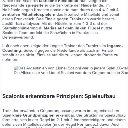
zahlte sich Scalonis
taktische Flexibilität
aus. Gegen die
Niederlande
spiegelte
er die 3er-Kette der Niederlande, im
Halbfinale gegen Kroatien dominierte man durch das 4-4-2 mit
4
zentralen Mittelfeldspielern
das kroatische Mittelfeld und somit
deren Prunkstück. Das Finale gegen Frankreich wurde bereits
ausführlich analysier. Mit der Rückkehr zum 4-3-3 und der
Startelfnominierung
di Marías auf dem linken Flügel
nutzte
Scalonis Team perfekt die Schwächen in Frankreichs
Defensivverbund.
Luft nach oben zeigte der jüngste Trainer des Turniers im
Ingame-
Coaching
. Sowohl gegen die Niederlande als auch im Finale
schafft er es nicht, Einfluss auf die zu kippen drohende Partie zu
nehmen.
Die Albiceleste von Lionel Scaloni war dem Gegner auch in Sa
Scalonis erkennbare Prinzipien: Spielaufbau
Trotz der erwähnten Gegneranpassung waren im argentinischen
Spiel
klare Grundprinzipien
erkennbar. Die Struktur im Spielaufbau
formierte sich in der Regel im 2-1 mit 2 Innenverteidigern und einem
defensiven Mittelfeldspieler (in der Regel Fernandez) davor. Auch