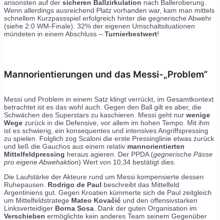
ansonsten auf der
sicheren Ballzirkulation
nach Balleroberung.
Wenn allerdings ausreichend Platz vorhanden war, kam man mittels
schnellem Kurzpassspiel erfolgreich hinter die gegnerische Abwehr
(siehe 2:0 WM-Finale). 32% der eigenen Umschaltsituationen
mündeten in einem Abschluss –
Turnierbestwert
!
Mannorientierungen und das Messi-„Problem“
Messi und Problem in einem Satz klingt verrückt, im Gesamtkontext
betrachtet ist es das wohl auch. Gegen den Ball gilt es aber, die
Schwächen des Superstars zu kaschieren. Messi geht nur
wenige
Wege
zurück in die Defensive, vor allem im hohen Tempo. Mit ihm
ist es schwierig, ein konsequentes und intensives Angriffspressing
zu spielen. Folglich zog Scaloni die erste Pressinglinie etwas zurück
und ließ die Gauchos aus einem relativ
mannorientierten
Mittelfeldpressing
heraus agieren. Der PPDA (
gegnerische Pässe
pro eigene Abwehaktion
) Wert von 10,34 bestätigt dies.
Die Laufstärke der Akteure rund um Messi kompensierte dessen
Ruhepausen.
Rodrigo de Paul
beschreibt das Mittelfeld
Argentiniens gut. Gegen Kroatien kümmerte sich de Paul zeitgleich
um Mittelfeldstratege
Mateo Kovačić
und den offensivstarken
Linksverteidiger
Borna Sosa
. Dank der guten Organisation im
Verschieben
ermöglichte kein anderes Team seinem Gegenüber