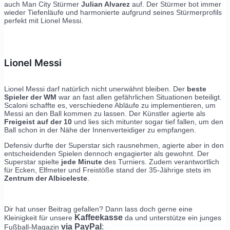
auch Man City Stürmer
Julian Alvarez
auf. Der Stürmer bot immer
wieder Tiefenläufe und harmonierte aufgrund seines Stürmerprofils
perfekt mit Lionel Messi.
Lionel Messi
Lionel Messi darf natürlich nicht unerwähnt bleiben. Der
beste
Spieler der WM
war an fast allen gefährlichen Situationen beteiligt.
Scaloni schaffte es, verschiedene Abläufe zu implementieren, um
Messi an den Ball kommen zu lassen. Der Künstler agierte als
Freigeist auf der 10
und lies sich mitunter sogar tief fallen, um den
Ball schon in der Nähe der Innenverteidiger zu empfangen.
Defensiv durfte der Superstar sich rausnehmen, agierte aber in den
entscheidenden Spielen dennoch engagierter als gewohnt. Der
Superstar spielte
jede Minute
des Turniers. Zudem verantwortlich
für Ecken, Elfmeter und Freistöße stand der 35-Jährige stets im
Zentrum der Albiceleste
.
Dir hat unser Beitrag gefallen? Dann lass doch gerne eine
Kaffeekasse
Kleinigkeit für unsere
da und unterstütze ein junges
via PayPal
:
Fußball-Magazin