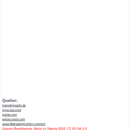
Quellen:
transfermarkt.de
wyscout.com
instat.com
whoscored.com
www.fifatrainingcentre.com/en/
Кирилл Венедиктов,
Messi vs Nigeria 2018
,
CC BY-SA 3.0