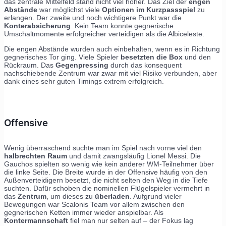
das zentrale Mittelfeld stand nicht viel höher. Das Ziel der
engen
Abstände
war möglichst viele
Optionen im Kurzpassspiel
zu
erlangen. Der zweite und noch wichtigere Punkt war die
Konterabsicherung
. Kein Team konnte gegnerische
Umschaltmomente erfolgreicher verteidigen als die Albiceleste.
Die engen Abstände wurden auch einbehalten, wenn es in Richtung
gegnerisches Tor ging. Viele Spieler
besetzten die Box
und den
Rückraum. Das
Gegenpressing
durch das konsequent
nachschiebende Zentrum war zwar mit viel Risiko verbunden, aber
dank eines sehr guten Timings extrem erfolgreich.
Offensive
Wenig überraschend suchte man im Spiel nach vorne viel den
halbrechten Raum
und damit zwangsläufig Lionel Messi. Die
Gauchos spielten so wenig wie kein anderer WM-Teilnehmer über
die linke Seite. Die Breite wurde in der Offensive häufig von den
Außenverteidigern besetzt, die nicht selten den Weg in die Tiefe
suchten. Dafür schoben die nominellen Flügelspieler vermehrt in
das
Zentrum
, um dieses zu
überladen
. Aufgrund vieler
Bewegungen war Scalonis Team vor allem zwischen den
gegnerischen Ketten immer wieder anspielbar. Als
Kontermannschaft
fiel man nur selten auf – der Fokus lag