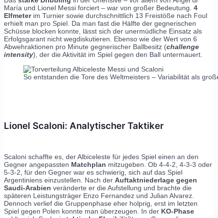
María und Lionel Messi forciert – war von großer Bedeutung.
4
Elfmeter
im Turnier sowie durchschnittlich 13 Freistöße nach Foul
erhielt man pro Spiel. Da man fast die Hälfte der gegnerischen
Schüsse blocken konnte, lässt sich der unermüdliche Einsatz als
Erfolgsgarant nicht wegdiskutieren. Ebenso wie der Wert von 6
Abwehraktionen pro Minute gegnerischer Ballbesitz (
challenge
intensity
), der die Aktivität im Spiel gegen den Ball untermauert.
So entstanden die Tore des Weltmeisters – Variabilität als groß
Lionel Scaloni: Analytischer Taktiker
Scaloni schaffte es, der Albiceleste für jedes Spiel einen an den
Gegner angepassten
Matchplan
mitzugeben. Ob 4-4-2, 4-3-3 oder
5-3-2, für den Gegner war es schwierig, sich auf das Spiel
Argentiniens einzustellen. Nach der
Auftaktniederlage gegen
Saudi-Arabien
veränderte er die Aufstellung und brachte die
späteren Leistungsträger Enzo Fernandez und Julian Alvarez.
Dennoch verlief die Gruppenphase eher holprig, erst im letzten
Spiel gegen Polen konnte man überzeugen. In der
KO-Phase