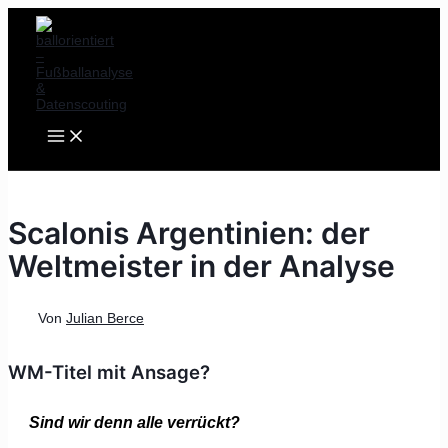
MAIN
Zum
Post
MENU
Inhalt
navigation
springen
Scalonis Argentinien: der
Weltmeister in der Analyse
Von
Julian Berce
WM-Titel mit Ansage?
Sind wir denn alle verrückt?