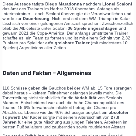
Diese Aussage tätigte
Diego Maradonna
nachdem
Lionel Scaloni
das Amt des Trainers im Herbst 2018 übernahm. Anfangs als
Interimstrainer – doch Scaloni überzeugte die Verantwortlichen und
wurde zur
Dauerlösung
. Nicht erst seit dem WM-Triumph in Katar
lässt sich von einer gelungenen Amtszeit sprechen. Zwischenzeitlich
blieb die Albiceleste unter Scaloni
36 Spiele ungeschlagen
und
gewann 2021 die Copa-América. Der anfangs umstrittene Trainer
schaffte es, ein Team zu formen und ist mit einem Schnitt von 2,32
Punkten pro Spiel der
erfolgreichste Trainer
(mit mindestens 10
Spielen) Argentiniens aller Zeiten.
Daten und Fakten – Allgemeines
110 Schüsse gaben die Gauchos bei der WM ab. 15 Tore sprangen
dabei heraus – keinem Teilnehmer gelangen jeweils mehr. Die
Torverteilung steht sinnbildlich für die
Variabilität
von Scalonis
Mannen. Entscheidend war auch die hohe Chancenqualität des
Teams. 15,6% Torwahrscheinlichkeit betrug die Chance pro
Abschluss. Ebenso wie die 46% Schussgenauigkeit ein
absoluter
Topwert!
Der Kader sorgte mit seinem Altersschnitt von
27,8
Jahren
für eine gute Mischung aus jungen Talenten, Arbeitern im
besten Fußballaltern und zaubernden sowie routinierten Altstars.
Das
starke Dribbling
in der Offensive – vor allem von Ángel di