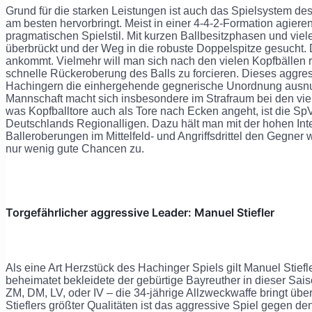
Grund für die starken Leistungen ist auch das Spielsystem des
am besten hervorbringt. Meist in einer 4-4-2-Formation agier
pragmatischen Spielstil. Mit kurzen Ballbesitzphasen und viele
überbrückt und der Weg in die robuste Doppelspitze gesucht. D
ankommt. Vielmehr will man sich nach den vielen Kopfbällen ri
schnelle Rückeroberung des Balls zu forcieren. Dieses aggre
Hachingern die einhergehende gegnerische Unordnung ausnut
Mannschaft macht sich insbesondere im Strafraum bei den v
was Kopfballtore auch als Tore nach Ecken angeht, ist die S
Deutschlands Regionalligen. Dazu hält man mit der hohen Inte
Balleroberungen im Mittelfeld- und Angriffsdrittel den Gegner 
nur wenig gute Chancen zu.
Torgefährlicher aggressive Leader: Manuel Stiefler
Als eine Art Herzstück des Hachinger Spiels gilt Manuel Stiefl
beheimatet bekleidete der gebürtige Bayreuther in dieser Sai
ZM, DM, LV, oder IV – die 34-jährige Allzweckwaffe bringt übera
Stieflers größter Qualitäten ist das aggressive Spiel gegen den