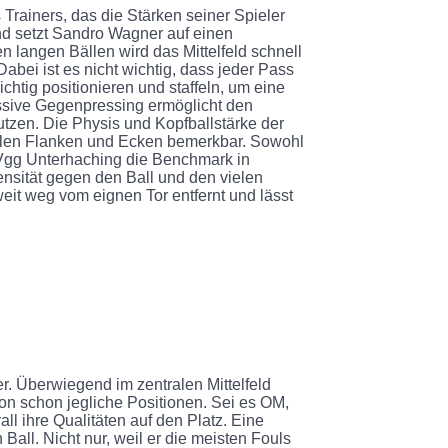
 Trainers, das die Stärken seiner Spieler
end setzt Sandro Wagner auf einen
n langen Bällen wird das Mittelfeld schnell
abei ist es nicht wichtig, dass jeder Pass
chtig positionieren und staffeln, um eine
ssive Gegenpressing ermöglicht den
zen. Die Physis und Kopfballstärke der
ielen Flanken und Ecken bemerkbar. Sowohl
pVgg Unterhaching die Benchmark in
nsität gegen den Ball und den vielen
weit weg vom eignen Tor entfernt und lässt
er. Überwiegend im zentralen Mittelfeld
son schon jegliche Positionen. Sei es OM,
ll ihre Qualitäten auf den Platz. Eine
 Ball. Nicht nur, weil er die meisten Fouls