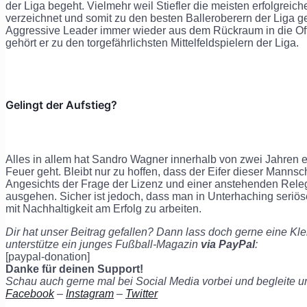
der Liga begeht. Vielmehr weil Stiefler die meisten erfolgreic
verzeichnet und somit zu den besten Balleroberern der Liga ge
Aggressive Leader immer wieder aus dem Rückraum in die Offe
gehört er zu den torgefährlichsten Mittelfeldspielern der Liga.
Gelingt der Aufstieg?
Alles in allem hat Sandro Wagner innerhalb von zwei Jahren ei
Feuer geht. Bleibt nur zu hoffen, dass der Eifer dieser Mannsch
Angesichts der Frage der Lizenz und einer anstehenden Relega
ausgehen. Sicher ist jedoch, dass man in Unterhaching seriös
mit Nachhaltigkeit am Erfolg zu arbeiten.
Dir hat unser Beitrag gefallen? Dann lass doch gerne eine Kle
unterstütze ein junges Fußball-Magazin
via PayPal
:
[paypal-donation]
Danke für deinen Support!
Schau auch gerne mal bei Social Media vorbei und begleite 
Facebook
–
Instagram
–
Twitter