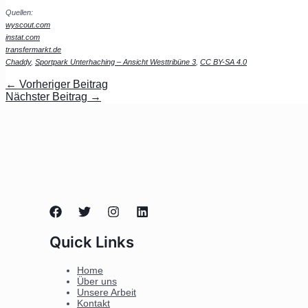
Quellen:
wyscout.com
instat.com
transfermarkt.de
Chaddy
,
Sportpark Unterhaching – Ansicht Westtribüne 3
,
CC BY-SA 4.0
←
Vorheriger Beitrag
Nächster Beitrag
→
Quick Links
Home
Über uns
Unsere Arbeit
Kontakt