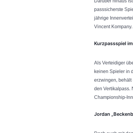
Darüber hinaus is
passsicherste Spie
jährige Innenvertei
Vincent Kompany.
Kurzpassspiel im
Als Verteidiger üb
keinen Spieler in 
erzwingen, behält 
den Vertikalpass. 
Championship-Inne
Jordan „Beckenb