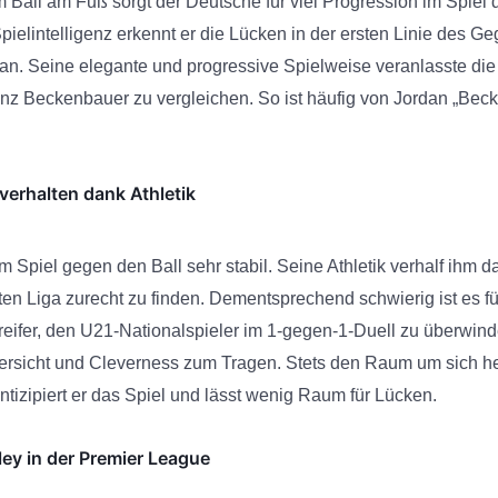
Ball am Fuß sorgt der Deutsche für viel Progression im Spiel d
pielintelligenz erkennt er die Lücken in der ersten Linie des Ge
an. Seine elegante und progressive Spielweise veranlasste di
ranz Beckenbauer zu vergleichen. So ist häufig von Jordan „Bec
verhalten dank Athletik
m Spiel gegen den Ball sehr stabil. Seine Athletik verhalf ihm da
ten Liga zurecht zu finden. Dementsprechend schwierig ist es fü
eifer, den U21-Nationalspieler im 1-gegen-1-Duell zu überwind
sicht und Cleverness zum Tragen. Stets den Raum um sich he
ntizipiert er das Spiel und lässt wenig Raum für Lücken.
ley in der Premier League