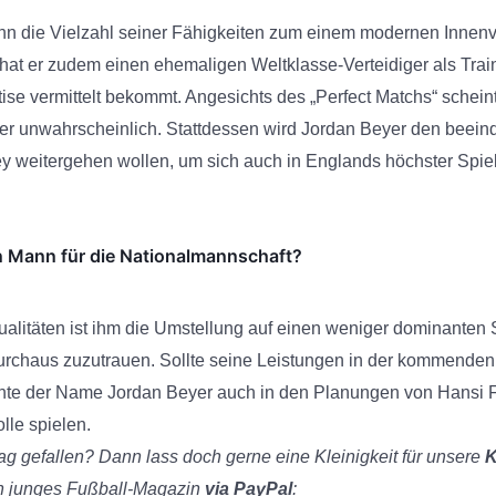
hn die Vielzahl seiner Fähigkeiten zum einem modernen Innenve
at er zudem einen ehemaligen Weltklasse-Verteidiger als Trai
ise vermittelt bekommt. Angesichts des „Perfect Matchs“ schei
er unwahrscheinlich. Stattdessen wird Jordan Beyer den beei
y weitergehen wollen, um sich auch in Englands höchster Spie
n Mann für die Nationalmannschaft?
alitäten ist ihm die Umstellung auf einen weniger dominanten Sp
rchaus zuzutrauen. Sollte seine Leistungen in der kommenden
nnte der Name Jordan Beyer auch in den Planungen von Hansi F
lle spielen.
rag gefallen? Dann lass doch gerne eine Kleinigkeit für unsere
K
in junges Fußball-Magazin
via PayPal
: