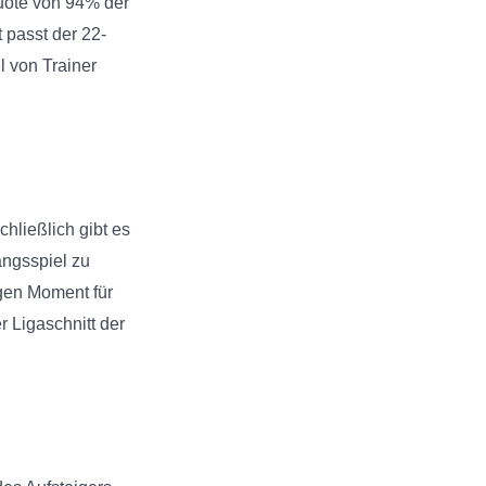
uote von 94% der
 passt der 22-
l von Trainer
hließlich gibt es
angsspiel zu
igen Moment für
 Ligaschnitt der