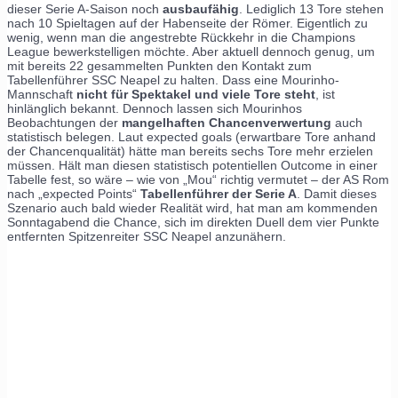
dieser Serie A-Saison noch
ausbaufähig
. Lediglich 13 Tore stehen
nach 10 Spieltagen auf der Habenseite der Römer. Eigentlich zu
wenig, wenn man die angestrebte Rückkehr in die Champions
League bewerkstelligen möchte. Aber aktuell dennoch genug, um
mit bereits 22 gesammelten Punkten den Kontakt zum
Tabellenführer SSC Neapel zu halten. Dass eine Mourinho-
Mannschaft
nicht für Spektakel und viele Tore steht
, ist
hinlänglich bekannt. Dennoch lassen sich Mourinhos
Beobachtungen der
mangelhaften Chancenverwertung
auch
statistisch belegen. Laut expected goals (erwartbare Tore anhand
der Chancenqualität) hätte man bereits sechs Tore mehr erzielen
müssen. Hält man diesen statistisch potentiellen Outcome in einer
Tabelle fest, so wäre – wie von „Mou“ richtig vermutet – der AS Rom
nach „expected Points“
Tabellenführer der Serie A
. Damit dieses
Szenario auch bald wieder Realität wird, hat man am kommenden
Sonntagabend die Chance, sich im direkten Duell dem vier Punkte
entfernten Spitzenreiter SSC Neapel anzunähern.