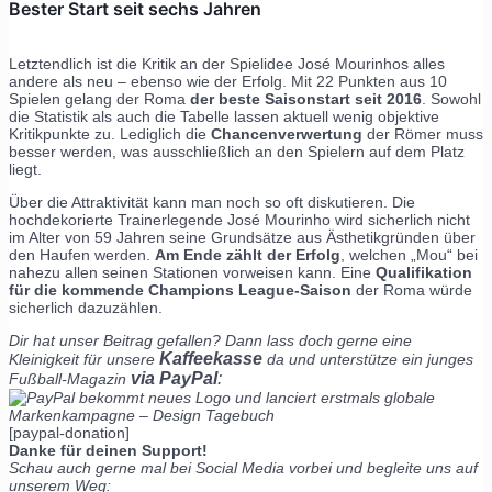
Bester Start seit sechs Jahren
Letztendlich ist die Kritik an der Spielidee José Mourinhos alles
andere als neu – ebenso wie der Erfolg. Mit 22 Punkten aus 10
Spielen gelang der Roma
der beste Saisonstart seit 2016
. Sowohl
die Statistik als auch die Tabelle lassen aktuell wenig objektive
Kritikpunkte zu. Lediglich die
Chancenverwertung
der Römer muss
besser werden, was ausschließlich an den Spielern auf dem Platz
liegt.
Über die Attraktivität kann man noch so oft diskutieren. Die
hochdekorierte Trainerlegende José Mourinho wird sicherlich nicht
im Alter von 59 Jahren seine Grundsätze aus Ästhetikgründen über
den Haufen werden.
Am Ende zählt der Erfolg
, welchen „Mou“ bei
nahezu allen seinen Stationen vorweisen kann. Eine
Qualifikation
für die kommende Champions League-Saison
der Roma würde
sicherlich dazuzählen.
Dir hat unser Beitrag gefallen? Dann lass doch gerne eine
Kaffeekasse
Kleinigkeit für unsere
da und unterstütze ein junges
via PayPal
:
Fußball-Magazin
[paypal-donation]
Danke für deinen Support!
Schau auch gerne mal bei Social Media vorbei und begleite uns auf
unserem Weg: