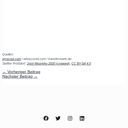
Quellen:
wyscout.com
/ whoscored.com / transfermarkt.de
Steffen Prößdorf,
José Mourinho 2020 (cropped)
,
CC BY-SA 4.0
←
Vorheriger Beitrag
Nächster Beitrag
→