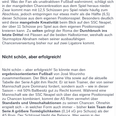
wird. Was der Fan als unattraktiven Fußball wahrnimmt, schlägt sich
in der mangelnden Chancenkreation aus dem Spiel heraus nieder.
Zwar kommt man mit 12,5 Schüssen pro Spiel relativ häufig zum
Abschluss, jedoch entspringen nur etwas mehr als die Hälfte (6,5)
dieser Schüsse aus dem eigenen Positionsspiel. Besonders deutlich
wird diese
mangelnde Kreativität
beim Blick auf den SSC Neapel,
der über 11 Schüsse pro Spiel aus dem eigenen Positionsspiel
kreieren kann. Zu
selten
gelingt der Roma der
Durchbruch ins
letzte Drittel
mit Pässen auf die beiden Halbstürmer, weshalb auch
Sturmspitze Abraham neben seiner ausbaufähigen
Chancenverwertung bisher nur auf zwei Ligatore kommt.
Nicht schön, aber erfolgreich!
Nicht schön – aber erfolgreich! So könnte man den
ergebnisorientierten Fußball
von José Mourinho
zusammenfassen. Der Blick auf seine Vita sowie auf die aktuelle
Tabelle der Serie A gibt ihm Recht. Er ist kein Trainer, der von seiner
Mannschaft pure Dominanz fordert, sondern auch – wie in dieser
Saison – mit 50% Ballbesitz gut zu Recht kommt. Während eine
Mannschaft wie der SSC Neapel sich über das eigene Positionsspiel
zu Chancen kombiniert, kommt der AS Rom vermehrt über
Standards und Umschaltaktionen
zu seinen Chancen. Ohnehin
erspielt sich – in welcher Form auch immer – bisher
kein Team der
Serie A größere Tormöglichkeiten
(0,14 xG pro Schuss) als der
AS Rom. Der Schlüssel bleibt die Balance. Wer wenig in der