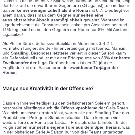
Dass sich diese defensive Spielweise durchaus bezahlt macht, zeigt
der Blick auf die erwartbaren Gegentore (xG against), die in dieser
Saison
keiner weniger zuließ als die Roma
mit 8,7. Dies liegt vor
allem daran, dass man dem Gegner
nur selten eine
aussichtsreiche Abschlussmöglichkeit
gewährt. Während im
Ligadurchschnitt die Torwahrscheinlichkeit pro Abschluss bei rund
11% liegt, sind es bei den Gegnern der Roma nur 8%. Mit Abstand
Ligaspitze!
Als Pfeiler für die defensive Stabilität in Mourinhos 3-4-2-1-
Formation fungiert die 3er-Innenverteidigung mit Ibanez, Mancini,
und
Smalling
. Besonders letzterer verliert in dieser Saison kaum
ein Defensivduell und ist mit einer Erfolgsquote von 83%
der beste
Zweikämpfer der Liga
. Darüber hinaus ist der 32-jährige
Engländer mit drei Saisontoren der
zweitbeste Torjäger der
Römer
.
Mangelnde Kreativität in der Offensive?
Dass ein Innenverteidiger zu den treffsichersten Spielern gehört,
beschreibt allerdings auch die
Offensivprobleme
der Gelb-Roten.
Wie sich unschwer erraten lässt, waren alle drei Smalling-Tore das
Produkt einer Pellegrini-Standardsituation. Dazu kommen vier
weitere Tore der Roma per Eckball, Freistoß oder Elfmeter. In der
Folge stehen
nur sechs eigene Tore aus dem Spiel heraus
, was
in der bisherigen Serie A-Saison nur von drei Teams unterboten