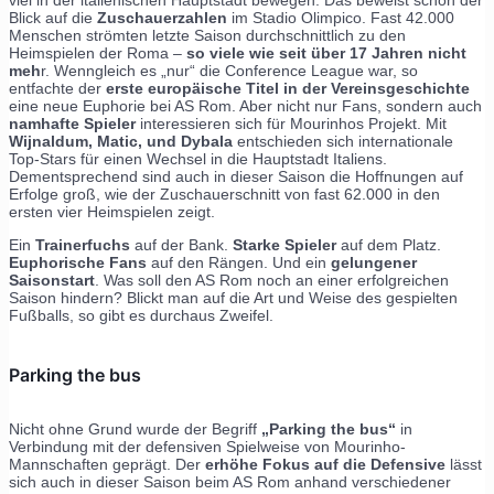
viel in der italienischen Hauptstadt bewegen. Das beweist schon der
Blick auf die
Zuschauerzahlen
im Stadio Olimpico. Fast 42.000
Menschen strömten letzte Saison durchschnittlich zu den
Heimspielen der Roma –
so viele wie seit über 17 Jahren nicht
meh
r. Wenngleich es „nur“ die Conference League war, so
entfachte der
erste europäische Titel in der Vereinsgeschichte
eine neue Euphorie bei AS Rom. Aber nicht nur Fans, sondern auch
namhafte Spieler
interessieren sich für Mourinhos Projekt. Mit
Wijnaldum, Matic, und Dybala
entschieden sich internationale
Top-Stars für einen Wechsel in die Hauptstadt Italiens.
Dementsprechend sind auch in dieser Saison die Hoffnungen auf
Erfolge groß, wie der Zuschauerschnitt von fast 62.000 in den
ersten vier Heimspielen zeigt.
Ein
Trainerfuchs
auf der Bank.
Starke Spieler
auf dem Platz.
Euphorische Fans
auf den Rängen. Und ein
gelungener
Saisonstart
. Was soll den AS Rom noch an einer erfolgreichen
Saison hindern? Blickt man auf die Art und Weise des gespielten
Fußballs, so gibt es durchaus Zweifel.
Parking the bus
Nicht ohne Grund wurde der Begriff
„Parking the bus“
in
Verbindung mit der defensiven Spielweise von Mourinho-
Mannschaften geprägt. Der
erhöhe Fokus auf die Defensive
lässt
sich auch in dieser Saison beim AS Rom anhand verschiedener