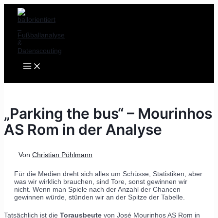
MAIN
Zum
Post
MENU
Inhalt
navigation
springen
„Parking the bus“ – Mourinhos
AS Rom in der Analyse
Von
Christian Pöhlmann
Für die Medien dreht sich alles um Schüsse, Statistiken, aber
was wir wirklich brauchen, sind Tore, sonst gewinnen wir
nicht. Wenn man Spiele nach der Anzahl der Chancen
gewinnen würde, stünden wir an der Spitze der Tabelle.
Tatsächlich ist die
Torausbeute
von José Mourinhos AS Rom in