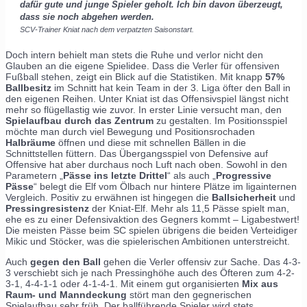
dafür gute und junge Spieler geholt. Ich bin davon überzeugt,
dass sie noch abgehen werden.
SCV-Trainer K
niat nach dem verpatzten Saisonstart.
Doch intern behielt man stets die Ruhe und verlor nicht den
Glauben an die eigene Spielidee. Dass die Verler für offensiven
Fußball stehen, zeigt ein Blick auf die Statistiken. Mit knapp
57%
Ballbesitz
im Schnitt hat kein Team in der 3. Liga öfter den Ball in
den eigenen Reihen. Unter Kniat ist das Offensivspiel längst nicht
mehr so flügellastig wie zuvor. In erster Linie versucht man, den
Spielaufbau durch das Zentrum
zu gestalten. Im Positionsspiel
möchte man durch viel Bewegung und Positionsrochaden
Halbräume
öffnen und diese mit schnellen Bällen in die
Schnittstellen füttern. Das Übergangsspiel von Defensive auf
Offensive hat aber durchaus noch Luft nach oben. Sowohl in den
Parametern „
Pässe ins letzte Drittel
“ als auch „
Progressive
Pässe
“ belegt die Elf vom Ölbach nur hintere Plätze im ligainternen
Vergleich. Positiv zu erwähnen ist hingegen die
Ballsicherheit
und
Pressingresistenz
der Kniat-Elf. Mehr als 11,5 Pässe spielt man,
ehe es zu einer Defensivaktion des Gegners kommt – Ligabestwert!
Die meisten Pässe beim SC spielen übrigens die beiden Verteidiger
Mikic und Stöcker, was die spielerischen Ambitionen unterstreicht.
Auch
gegen den Ball
gehen die Verler offensiv zur Sache. Das 4-3-
3 verschiebt sich je nach Pressinghöhe auch des Öfteren zum 4-2-
3-1, 4-4-1-1 oder 4-1-4-1. Mit einem gut organisierten
Mix aus
Raum- und Manndeckung
stört man den gegnerischen
Spielaufbau sehr früh. Der ballführende Spieler wird stets