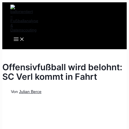
MAIN
Zum
Post
MENU
Inhalt
navigation
springen
Offensivfußball wird belohnt:
SC Verl kommt in Fahrt
Von
Julian Berce