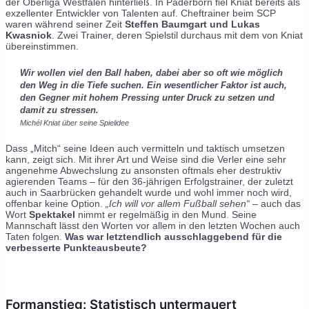
der Oberliga Westfalen hinterließ. In Paderborn fiel Kniat bereits als
exzellenter Entwickler von Talenten auf. Cheftrainer beim SCP
waren während seiner Zeit
Steffen Baumgart und Lukas
Kwasniok
. Zwei Trainer, deren Spielstil durchaus mit dem von Kniat
übereinstimmen.
Wir wollen viel den Ball haben, dabei aber so oft wie möglich
den Weg in die Tiefe suchen. Ein wesentlicher Faktor ist auch,
den Gegner mit hohem Pressing unter Druck zu setzen und
damit zu stressen.
Michél Kniat über seine Spielidee
Dass „Mitch“ seine Ideen auch vermitteln und taktisch umsetzen
kann, zeigt sich. Mit ihrer Art und Weise sind die Verler eine sehr
angenehme Abwechslung zu ansonsten oftmals eher destruktiv
agierenden Teams – für den 36-jährigen Erfolgstrainer, der zuletzt
auch in Saarbrücken gehandelt wurde und wohl immer noch wird,
offenbar keine Option.
„Ich will vor allem Fußball sehen“
– auch das
Wort
Spektakel
nimmt er regelmäßig in den Mund. Seine
Mannschaft lässt den Worten vor allem in den letzten Wochen auch
Taten folgen.
Was war letztendlich ausschlaggebend für die
verbesserte Punkteausbeute?
Formanstieg: Statistisch untermauert