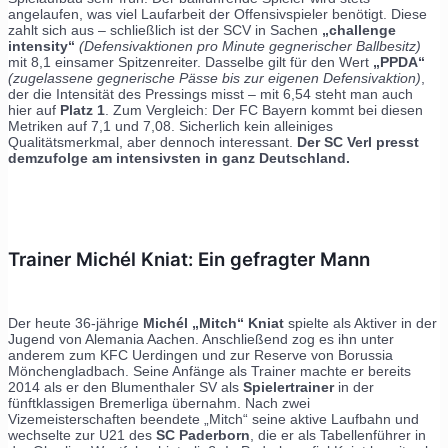
angelaufen, was viel Laufarbeit der Offensivspieler benötigt. Diese
zahlt sich aus – schließlich ist der SCV in Sachen
„challenge
intensity“
(Defensivaktionen pro Minute gegnerischer Ballbesitz)
mit 8,1 einsamer Spitzenreiter. Dasselbe gilt für den Wert
„PPDA“
(zugelassene gegnerische Pässe bis zur eigenen Defensivaktion)
,
der die Intensität des Pressings misst – mit 6,54 steht man auch
hier auf
Platz 1
. Zum Vergleich: Der FC Bayern kommt bei diesen
Metriken auf 7,1 und 7,08. Sicherlich kein alleiniges
Qualitätsmerkmal, aber dennoch interessant.
Der SC Verl presst
demzufolge am intensivsten in ganz Deutschland.
Trainer Michél Kniat: Ein gefragter Mann
Der heute 36-jährige
Michél „Mitch“ Kniat
spielte als Aktiver in der
Jugend von Alemania Aachen. Anschließend zog es ihn unter
anderem zum KFC Uerdingen und zur Reserve von Borussia
Mönchengladbach. Seine Anfänge als Trainer machte er bereits
2014 als er den Blumenthaler SV als
Spielertrainer
in der
fünftklassigen Bremerliga übernahm. Nach zwei
Vizemeisterschaften beendete „Mitch“ seine aktive Laufbahn und
wechselte zur U21 des
SC Paderborn
, die er als Tabellenführer in