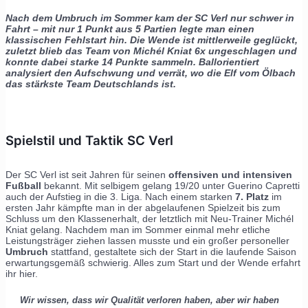
Nach dem Umbruch im Sommer kam der SC Verl nur schwer in
Fahrt – mit nur 1 Punkt aus 5 Partien legte man einen
klassischen Fehlstart hin. Die Wende ist mittlerweile geglückt,
zuletzt blieb das Team von Michél Kniat 6x ungeschlagen und
konnte dabei starke 14 Punkte sammeln. Ballorientiert
analysiert den Aufschwung und verrät, wo die Elf vom Ölbach
das stärkste Team Deutschlands ist.
Spielstil und Taktik SC Verl
Der SC Verl ist seit Jahren für seinen
offensiven und intensiven
Fußball
bekannt. Mit selbigem gelang 19/20 unter Guerino Capretti
auch der Aufstieg in die 3. Liga. Nach einem starken
7. Platz
im
ersten Jahr kämpfte man in der abgelaufenen Spielzeit bis zum
Schluss um den Klassenerhalt, der letztlich mit Neu-Trainer Michél
Kniat gelang. Nachdem man im Sommer einmal mehr etliche
Leistungsträger ziehen lassen musste und ein großer personeller
Umbruch
stattfand, gestaltete sich der Start in die laufende Saison
erwartungsgemäß schwierig. Alles zum Start und der Wende erfahrt
ihr hier.
Wir wissen, dass wir Qualität verloren haben, aber wir haben