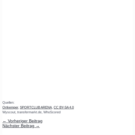
Quellen:
Ortkemper
,
SPORTCLUB ARENA
,
CC BY-SA 4.0
Wyscout, transfermarkt.de, WhoScored
←
Vorheriger Beitrag
Nächster Beitrag
→