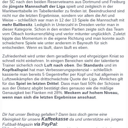
der SC nach den beiden Reserveteams aus Dortmund und Freiburg
die
jüngste Mannschaft der Liga
spielt und zeitgleich in der
Marktwerttabelle im Tabellenkeller zu finden ist. Beeindruckend sind
nicht nur die letzten Ergebnisse, sondern vor allem die Art und
Weise – schließlich war man in 12 der 13 Spiele die Mannschaft mit
mehr Ballbesitz
. Lediglich in Unterzahl in Dresden verlor man in
dieser Kategorie. Schon in den ersten Partien zeigte sich das Team
vom Ölbach konkurrenzfähig und verlor mitunter unglücklich. Zuletzt
kippte das Momentum in die eigene Richtung und man konnte auch
schwächere Spiele wie unter anderem in Bayreuth für sich
entscheiden. Wenn es läuft, dann läuft es eben.
Zufriedenheit wird unter dem geradlinigen und ehrgeizigen Kniat so
schnell nicht einkehren. In einigen Bereichen sieht der talentierte
Trainer sicherlich noch
Luft nach oben
. Bei
Standards
und im
Kopfballspiel
hat man Verbesserungspotenzial – schließlich
kassierte man bereits 5 Gegentreffer per Kopf und hat allgemein in
Luftzweikämpfen die drittschwächste Quote der Liga. Ähnliches gilt
für das
Spiel im letzten Drittel
. Dass man fast 50% der Schüsse
aus der Distanz abgibt bestätigt dies genauso wie die mäßige
Genauigkeit bei Flanken mit 28%.
Meckern auf hohem Niveau,
wenn man sich die letzten Ergebnisse anschaut
.
Dir hat unser Beitrag gefallen? Dann lass doch gerne eine
Kaffeekasse
Kleinigkeit für unsere
da und unterstütze ein junges
via PayPal
:
Fußball-Magazin