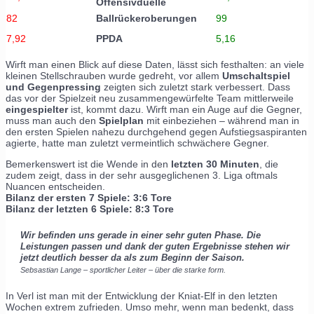
Offensivduelle
82
Ballrückeroberungen
99
7,92
PPDA
5,16
Wirft man einen Blick auf diese Daten, lässt sich festhalten: an viele
kleinen Stellschrauben wurde gedreht, vor allem
Umschaltspiel
und Gegenpressing
zeigten sich zuletzt stark verbessert. Dass
das vor der Spielzeit neu zusammengewürfelte Team mittlerweile
eingespielter
ist, kommt dazu. Wirft man ein Auge auf die Gegner,
muss man auch den
Spielplan
mit einbeziehen – während man in
den ersten Spielen nahezu durchgehend gegen Aufstiegsaspiranten
agierte, hatte man zuletzt vermeintlich schwächere Gegner.
Bemerkenswert ist die Wende in den
letzten 30 Minuten
, die
zudem zeigt, dass in der sehr ausgeglichenen 3. Liga oftmals
Nuancen entscheiden.
Bilanz der ersten 7 Spiele: 3:6 Tore
Bilanz der letzten 6 Spiele: 8:3 Tore
Wir befinden uns gerade in einer sehr guten Phase. Die
Leistungen passen und dank der guten Ergebnisse stehen wir
jetzt deutlich besser da als zum Beginn der Saison.
Sebsastian Lange – sportlicher Leiter – über die starke form.
In Verl ist man mit der Entwicklung der Kniat-Elf in den letzten
Wochen extrem zufrieden. Umso mehr, wenn man bedenkt, dass