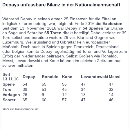
Depays unfassbare Bilanz in der Nationalmannschaft
Während Depay in seinen ersten 25 Einsätzen für die Elftal an
lediglich 7 Toren beteiligt war, folgte ab Ende 2016 die
Explosion
.
Seit dem 13. November 2016 war Depay in
54 Spielen
für Oranje
an Sage und Schreibe
65 Toren
direkt beteiligt! Dabei erzielte er 39
Tore selbst und bereitete weitere 26 vor. Klar sind Gegner wie
Luxemburg, Weißrussland und Gibraltar kein europäischer
Maßstab. Doch auch in Spielen gegen Frankreich, Deutschland
oder Belgien konnte Depay regelmäßig mit Toren und Vorlagen zum
Erfolg der Niederländer beitragen. Selbst Größen wie Ronaldo,
Messi, Lewandowski und Kane können im gleichen Zeitraum nur
schwer mithalten:
Seit
Depay
Ronaldo
Kane
Lewandowski
Messi
13.11.16
Spiele
54
55
56
47
47
Tore
39
51
45
34
32
Vorlagen
26
9
12
13
14
Scorer
65
60
57
47
46
stats via transfermarkt.de