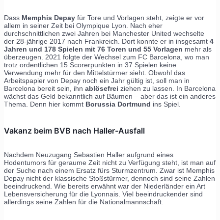
Dass
Memphis Depay
für Tore und Vorlagen steht, zeigte er vor
allem in seiner Zeit bei Olympique Lyon. Nach eher
durchschnittlichen zwei Jahren bei Manchester United wechselte
der 28-jährige 2017 nach Frankreich. Dort konnte er in insgesamt
4
Jahren und 178 Spielen mit 76 Toren und 55 Vorlagen
mehr als
überzeugen. 2021 folgte der Wechsel zum FC Barcelona, wo man
trotz ordentlichen 15 Scorerpunkten in 37 Spielen keine
Verwendung mehr für den Mittelstürmer sieht. Obwohl das
Arbeitspapier von Depay noch ein Jahr gültig ist, soll man in
Barcelona bereit sein, ihn
ablösefrei
ziehen zu lassen. In Barcelona
wächst das Geld bekanntlich auf Bäumen – aber das ist ein anderes
Thema. Denn hier kommt
Borussia Dortmund
ins Spiel.
Vakanz beim BVB nach Haller-Ausfall
Nachdem Neuzugang Sebastien Haller aufgrund eines
Hodentumors für geraume Zeit nicht zu Verfügung steht, ist man auf
der Suche nach einem Ersatz fürs Sturmzentrum. Zwar ist Memphis
Depay nicht der klassische Stoßstürmer, dennoch sind seine Zahlen
beeindruckend. Wie bereits erwähnt war der Niederländer ein Art
Lebensversicherung für die Lyonnais. Viel beeindruckender sind
allerdings seine Zahlen für die Nationalmannschaft.