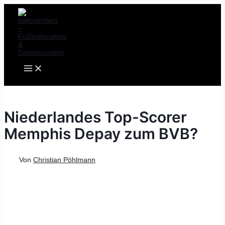
MAIN
Zum
Post
MENU
Inhalt
navigation
springen
Niederlandes Top-Scorer
Memphis Depay zum BVB?
Von
Christian Pöhlmann