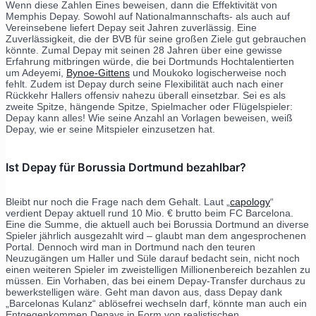
Wenn diese Zahlen Eines beweisen, dann die Effektivität von
Memphis Depay. Sowohl auf Nationalmannschafts- als auch auf
Vereinsebene liefert Depay seit Jahren zuverlässig. Eine
Zuverlässigkeit, die der BVB für seine großen Ziele gut gebrauchen
könnte. Zumal Depay mit seinen 28 Jahren über eine gewisse
Erfahrung mitbringen würde, die bei Dortmunds Hochtalentierten
um Adeyemi,
Bynoe-Gittens
und Moukoko logischerweise noch
fehlt. Zudem ist Depay durch seine Flexibilität auch nach einer
Rückkehr Hallers offensiv nahezu überall einsetzbar. Sei es als
zweite Spitze, hängende Spitze, Spielmacher oder Flügelspieler:
Depay kann alles! Wie seine Anzahl an Vorlagen beweisen, weiß
Depay, wie er seine Mitspieler einzusetzen hat.
Ist Depay für Borussia Dortmund bezahlbar?
Bleibt nur noch die Frage nach dem Gehalt. Laut „
capology
“
verdient Depay aktuell rund 10 Mio. € brutto beim FC Barcelona.
Eine die Summe, die aktuell auch bei Borussia Dortmund an diverse
Spieler jährlich ausgezahlt wird – glaubt man dem angesprochenen
Portal. Dennoch wird man in Dortmund nach den teuren
Neuzugängen um Haller und Süle darauf bedacht sein, nicht noch
einen weiteren Spieler im zweistelligen Millionenbereich bezahlen zu
müssen. Ein Vorhaben, das bei einem Depay-Transfer durchaus zu
bewerkstelligen wäre. Geht man davon aus, dass Depay dank
„Barcelonas Kulanz“ ablösefrei wechseln darf, könnte man auch ein
Entgegenkommen Depays in Form von realistischen