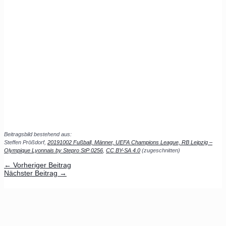
Beitragsbild bestehend aus:
Steffen Prößdorf,
20191002 Fußball, Männer, UEFA Champions League, RB Leipzig –
Olympique Lyonnais by Stepro StP 0256
,
CC BY-SA 4.0
(zugeschnitten)
←
Vorheriger Beitrag
Nächster Beitrag
→