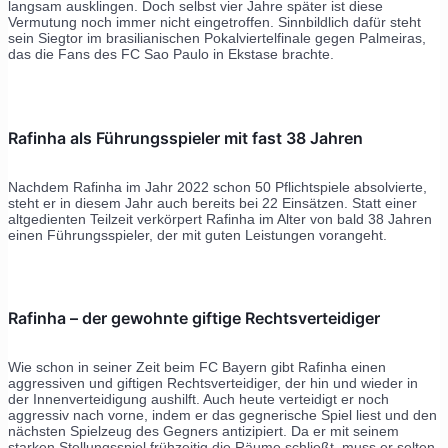
langsam ausklingen. Doch selbst vier Jahre später ist diese
Vermutung noch immer nicht eingetroffen. Sinnbildlich dafür steht
sein Siegtor im brasilianischen Pokalviertelfinale gegen Palmeiras,
das die Fans des FC Sao Paulo in Ekstase brachte.
Rafinha als Führungsspieler mit fast 38 Jahren
Nachdem Rafinha im Jahr 2022 schon 50 Pflichtspiele absolvierte,
steht er in diesem Jahr auch bereits bei 22 Einsätzen. Statt einer
altgedienten Teilzeit verkörpert Rafinha im Alter von bald 38 Jahren
einen Führungsspieler, der mit guten Leistungen vorangeht.
Rafinha – der gewohnte giftige Rechtsverteidiger
Wie schon in seiner Zeit beim FC Bayern gibt Rafinha einen
aggressiven und giftigen Rechtsverteidiger, der hin und wieder in
der Innenverteidigung aushilft. Auch heute verteidigt er noch
aggressiv nach vorne, indem er das gegnerische Spiel liest und den
nächsten Spielzeug des Gegners antizipiert. Da er mit seinem
starken Stellungsspiel frühzeitig die Räume schließt, muss er selten