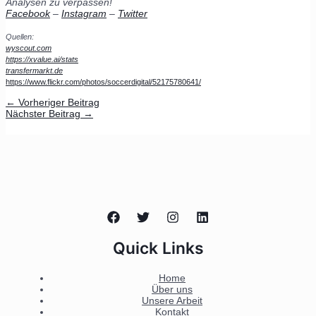
Analysen zu verpassen!
Facebook
–
Instagram
–
Twitter
Quellen:
wyscout.com
https://xvalue.ai/stats
transfermarkt.de
https://www.flickr.com/photos/soccerdigital/52175780641/
←
Vorheriger Beitrag
Nächster Beitrag
→
Quick Links
Home
Über uns
Unsere Arbeit
Kontakt