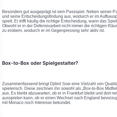
Besonders gut ausgeprägt ist sein Passspiel. Neben seiner Pa
und seine Entscheidungsfindung aus, wodurch er im Aufbauspi
spielt. Er trifft häufig die richtige Entscheidung, wann das Sp
Obwohl er in der Defensivarbeit nicht immer die richtigen Räum
zu erobern, wodurch er im Gegenpressing sehr aktiv ist.
Box-to-Box oder Spielgestalter?
Zusammenfassend bringt Djibril Sow eine Vielzahl von Qualitä
spielerisch. Diese zeichnen ihn sowohl als „Box-to-Box Midfi
aus. Es bleibt abzuwarten, ob er in Frankfurt bleibt und dort n
ausspielen kann, ob er einen Wechsel nach England bevorzugt 
mit Monaco noch Interesse bekundet.