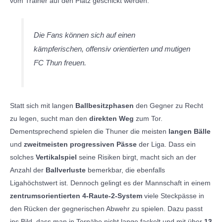
vom Trainer auf den Platz geschickt werden:
Die Fans können sich auf einen
kämpferischen,
offensiv
orientierten und mutigen
FC Thun freuen.
Statt sich mit langen
Ballbesitzphasen
den Gegner zu Recht
zu legen, sucht man den
direkten Weg
zum Tor.
Dementsprechend spielen die Thuner die meisten
langen Bälle
und
zweitmeisten progressiven Pässe
der Liga. Dass ein
solches
Vertikalspiel
seine Risiken birgt, macht sich an der
Anzahl der
Ballverluste
bemerkbar, die ebenfalls
Ligahöchstwert ist. Dennoch gelingt es der Mannschaft in einem
zentrumsorientierten 4-Raute-2-System
viele Steckpässe in
den Rücken der gegnerischen Abwehr zu spielen. Dazu passt
ins Bild, dass man in Tornähe nicht lange fackelt und mit über
13