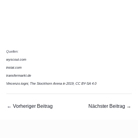
Quellen:
wyscout.com
instat.com
transfermarkt.de
Vincenzo.togni
,
The Stockhorn Arena in 2019
,
CC BY-SA 4.0
←
Vorheriger Beitrag
Nächster Beitrag
→