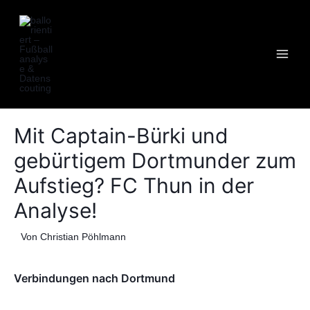
Zum
Post
MAI
Inhalt
navigation
MEN
springen
Mit Captain-Bürki und
gebürtigem Dortmunder zum
Aufstieg? FC Thun in der
Analyse!
Von
Christian Pöhlmann
Verbindungen nach Dortmund