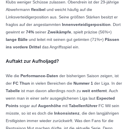
Klubs weniger Schüsse zulassen. Obendrein ist der 29-jährige
Abwehrmann
flexibel
und weicht häufig auf die
Linksverteidigerposition aus. Seine größten Stärken besitzt er
fraglos auf der angestammten
Innenverteidigerposition
. Dort
gewinnt er
74%
seiner
Zweikämpfe
, spielt präzise (56%+)
lange Bälle
und leitet mit seinen gut getimten (71%+)
Pässen
ins vordere Drittel
das Angriffsspiel ein.
Auftakt zur Aufholjagd?
Wie die
Performance-Daten
der bisherigen Saison zeigen, ist
der
FC Thun
in vielen Bereichen die
Nummer 1
der Liga. In der
Tabelle
ist man davon allerdings noch zu
weit entfernt
. Auch
wenn man in einer sehr ausgeglichenen Liga laut
Expected
Points
sogar auf
Augenhöhe
mit
Tabellenführer
FC Wil sein
müsste, so ist es doch die
Inkonsistenz
, die den langjährigen
Erstligisten immer wieder zurückwirft. Was den Fans für die
Restsaison Mut machen dürfte, ist die aktuelle Serie. Denn