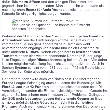
dafür,
Räume zu öffnen
und den wenigen Platz hinter der
gegnerischen letzten Kette finden. Man könnte ihn wenn dann als
nachträglichen
Ersatz für Amin Younes
bezeichnen, der neben
Kamada für einige Highlights sorgen konnte.
Eine von vielen Optionen – so könnte die Eintracht
nächstes Jahr spielen.
Während die SGE in der letzten Saison nur
wenige hochwertige
Alternativen
von der Bank bringen konnte, scheint es in der
kommenden Saison ganz anders zu sein. Trotz des wohl
bevorstehenden Abgangs von
Kostic
und vielen Gerüchten zu
unter anderem
N’Dicka
. Neben einigen bereits
feststehenden
Transfers
halten sich weitere spannende Namen (z.B. der junge
linke Flügelverteidiger
Yilmaz
) hartnäckig bei den Adlern. Von daher
ist eine mögliche Aufstellung fast nicht zu prognostizieren. Auch in
Sachen
System
scheint vom 4231 über dem 442 mit Raute bis zur
3er- oder 5er-Kette alles möglich.
Der breitere Kader wird auch von Nöten sein. Die überragende
Europa League Saison ging auch zu Lasten der Bundesliga. Mit
Platz 11 und nur 42 Punkten
kann man nicht zufrieden sein. Die
Verstärkungen werden die Eintracht vielseitiger machen. Gerade im
eigenen Ballbesitz hatte man im letzten Jahr Probleme. Gelingt es
der SGE mehr
Lösungen gegen tiefstehende Gegner
zu finden,
ist vieles möglich. Mario Götze ist ein Schritt in die
richtige
Richtung
. Auch wenn einige kritische Stimmen den Deutschen als