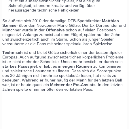
Er ist ein außergewöhnlicher Spieler, hat eine gute
Schnelligkeit, ist enorm kreativ und verfügt über
herausragende technische Fähigkeiten.
So äußerte sich 2010 der damalige DFB-Sportdirektor
Matthias
Sammer
über den Newcomer Mario Götze. Der Ex-Dortmunder und
Münchner wurde in der
Offensive
schon auf vielen Positionen
eingesetzt. Anfangs zumeist auf dem Flügel, später auf der Zehn
und zwischenzeitlich auch im Sturm. Schon als junger Spieler
verzauberte er die Fans mit seiner spektakulären Spielweise.
Technisch
ist und bleibt Götze sicherlich einer der besten Spieler
Europas. Auch aufgrund zwischenzeitlichen körperlichen Probleme
ist er nicht mehr der Schnellste. Umso mehr besticht er durch sein
starkes Passspiel
, er liebt es in
engen Räumen
zu kombinieren
und spielerische Lösungen zu finden. Dass sich die Scorerpunkte
des 30-Jährigen nicht mehr so spektakulär lesen, hat nichts zu
bedeuten. Während er früher häufig der Mann für den letzten Ball
war, ist er heute quasi ein
Meister der Pre-Assists
. In den letzten
Jahren spielte er immer öfter den vorletzten Pass.