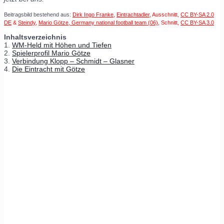
Beitragsbild bestehend aus:
Dirk Ingo Franke
,
Eintrachtadler
, Ausschnitt,
CC BY-SA 2.0
DE
&
Steindy
,
Mario Götze, Germany national football team (06)
, Schnitt,
CC BY-SA 3.0
Inhaltsverzeichnis
1.
WM-Held mit Höhen und Tiefen
2.
Spielerprofil Mario Götze
3.
Verbindung Klopp – Schmidt – Glasner
4.
Die Eintracht mit Götze