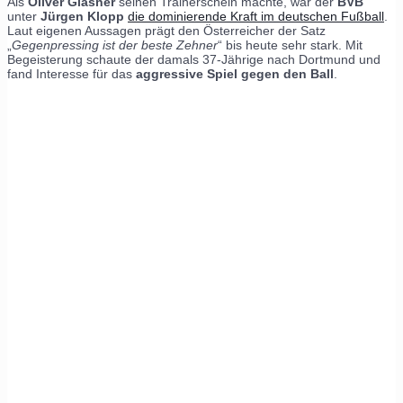
Als
Oliver Glasner
seinen Trainerschein machte, war der
BVB
unter
Jürgen Klopp
die dominierende Kraft im deutschen Fußball
.
Laut eigenen Aussagen prägt den Österreicher der Satz
„
Gegenpressing ist der beste Zehner
“ bis heute sehr stark. Mit
Begeisterung schaute der damals 37-Jährige nach Dortmund und
fand Interesse für das
aggressive Spiel gegen den Ball
.