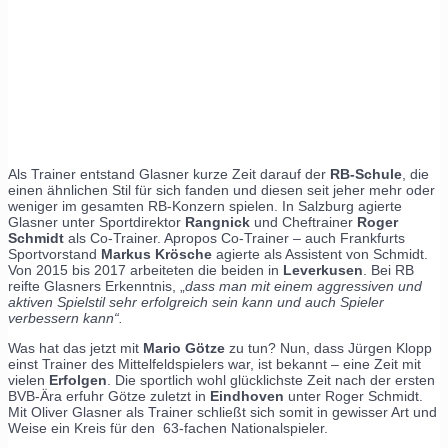
Als Trainer entstand Glasner kurze Zeit darauf der
RB-Schule
, die
einen ähnlichen Stil für sich fanden und diesen seit jeher mehr oder
weniger im gesamten RB-Konzern spielen. In Salzburg agierte
Glasner unter Sportdirektor
Rangnick
und Cheftrainer
Roger
Schmidt
als Co-Trainer. Apropos Co-Trainer – auch Frankfurts
Sportvorstand
Markus Krösche
agierte als Assistent von Schmidt.
Von 2015 bis 2017 arbeiteten die beiden in
Leverkusen
. Bei RB
reifte Glasners Erkenntnis, „
dass man mit einem aggressiven und
aktiven Spielstil sehr erfolgreich sein kann und auch Spieler
verbessern kann“.
Was hat das jetzt mit
Mario Götze
zu tun? Nun, dass Jürgen Klopp
einst Trainer des Mittelfeldspielers war, ist bekannt – eine Zeit mit
vielen
Erfolgen
. Die sportlich wohl glücklichste Zeit nach der ersten
BVB-Ära erfuhr Götze zuletzt in
Eindhoven
unter Roger Schmidt.
Mit Oliver Glasner als Trainer schließt sich somit in gewisser Art und
Weise ein Kreis für den 63-fachen Nationalspieler.