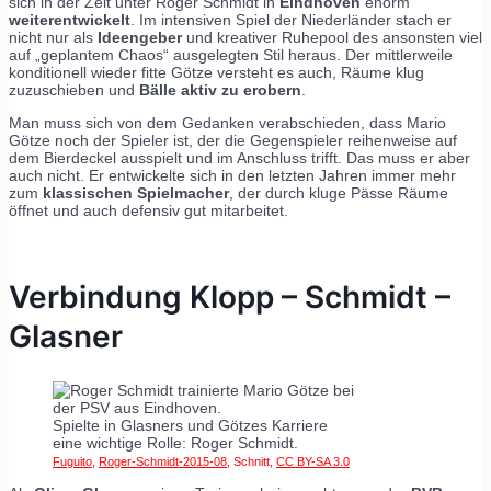
sich in der Zeit unter Roger Schmidt in
Eindhoven
enorm
weiterentwickelt
. Im intensiven Spiel der Niederländer stach er
nicht nur als
Ideengeber
und kreativer Ruhepool des ansonsten viel
auf „geplantem Chaos“ ausgelegten Stil heraus. Der mittlerweile
konditionell wieder fitte Götze versteht es auch, Räume klug
zuzuschieben und
Bälle aktiv zu erobern
.
Man muss sich von dem Gedanken verabschieden, dass Mario
Götze noch der Spieler ist, der die Gegenspieler reihenweise auf
dem Bierdeckel ausspielt und im Anschluss trifft. Das muss er aber
auch nicht. Er entwickelte sich in den letzten Jahren immer mehr
zum
klassischen Spielmacher
, der durch kluge Pässe Räume
öffnet und auch defensiv gut mitarbeitet.
Verbindung Klopp – Schmidt –
Glasner
Spielte in Glasners und Götzes Karriere
eine wichtige Rolle: Roger Schmidt.
Fuguito
,
Roger-Schmidt-2015-08
, Schnitt,
CC BY-SA 3.0