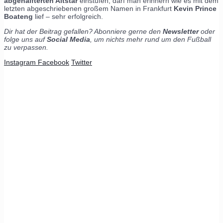
abgehalfterten Altstar
einstufen, darf man erinnern wie es mit dem
letzten abgeschriebenen großem Namen in Frankfurt
Kevin Prince
Boateng
lief – sehr erfolgreich.
Dir hat der Beitrag gefallen? Abonniere gerne den
Newsletter
oder
folge uns auf
Social Media
, um nichts mehr rund um den Fußball
zu verpassen.
Instagram
Facebook
Twitter