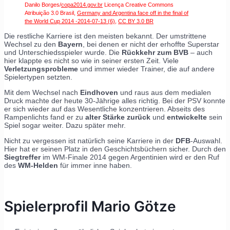
Danilo Borges/
copa2014.gov.br
Licença Creative Commons
Atribuição 3.0 Brasil,
Germany and Argentina face off in the final of
the World Cup 2014 -2014-07-13 (6)
,
CC BY 3.0 BR
Die restliche Karriere ist den meisten bekannt. Der umstrittene
Wechsel zu den
Bayern
, bei denen er nicht der erhoffte Superstar
und Unterschiedsspieler wurde. Die
Rückkehr zum BVB
– auch
hier klappte es nicht so wie in seiner ersten Zeit. Viele
Verletzungsprobleme
und immer wieder Trainer, die auf andere
Spielertypen setzten.
Mit dem Wechsel nach
Eindhoven
und raus aus dem medialen
Druck machte der heute 30-Jährige alles richtig. Bei der PSV konnte
er sich wieder auf das Wesentliche konzentrieren. Abseits des
Rampenlichts fand er zu
alter Stärke zurück
und
entwickelte
sein
Spiel sogar weiter. Dazu später mehr.
Nicht zu vergessen ist natürlich seine Karriere in der
DFB
-Auswahl.
Hier hat er seinen Platz in den Geschichtsbüchern sicher. Durch den
Siegtreffer
im WM-Finale 2014 gegen Argentinien wird er den Ruf
des
WM-Helden
für immer inne haben.
Spielerprofil Mario Götze