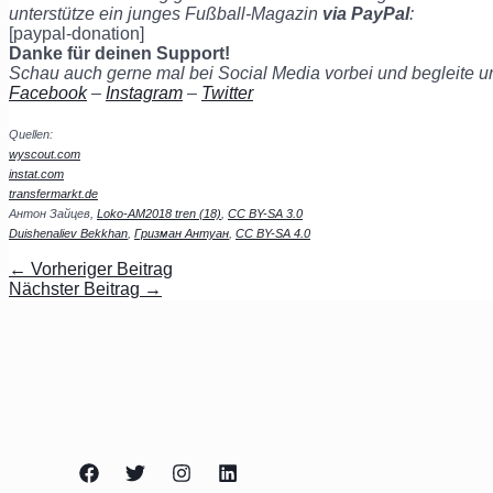
unterstütze ein junges Fußball-Magazin
via PayPal
:
[paypal-donation]
Danke für deinen Support!
Schau auch gerne mal bei Social Media vorbei und begleite 
Facebook
–
Instagram
–
Twitter
Quellen:
wyscout.com
instat.com
transfermarkt.de
Антон Зайцев,
Loko-AM2018 tren (18)
,
CC BY-SA 3.0
Duishenaliev Bekkhan
,
Гризман Антуан
,
CC BY-SA 4.0
←
Vorheriger Beitrag
Nächster Beitrag
→