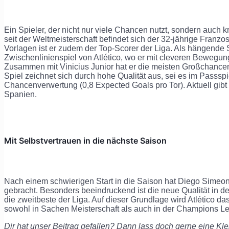
Ein Spieler, der nicht nur viele Chancen nutzt, sondern auch k
seit der Weltmeisterschaft befindet sich der 32-jährige Franzo
Vorlagen ist er zudem der Top-Scorer der Liga. Als hängende Sp
Zwischenlinienspiel von Atlético, wo er mit cleveren Bewegung
Zusammen mit Vinicius Junior hat er die meisten Großchancen (
Spiel zeichnet sich durch hohe Qualität aus, sei es im Passspi
Chancenverwertung (0,8 Expected Goals pro Tor). Aktuell gibt
Spanien.
Mit Selbstvertrauen in die nächste Saison
Nach einem schwierigen Start in die Saison hat Diego Simeo
gebracht. Besonders beeindruckend ist die neue Qualität in der
die zweitbeste der Liga. Auf dieser Grundlage wird Atlético d
sowohl in Sachen Meisterschaft als auch in der Champions L
Dir hat unser Beitrag gefallen? Dann lass doch gerne eine Kle