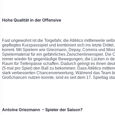
Hohe Qualität in der Offensive
Fast ungewohnt ist die Torgefahr, die Atlético mittlerweile selb
gepflegtes Kurzpassspiel und kombiniert sich ins letzte Dritte
kommt. Mit Spielern wie Griezmann, Depay, Correira und Mora
Spielermaterial für ein gefährliches Zwischenlinienspiel. Die Of
immer wieder für gegenläufige Bewegungen, die Lücken in de
Raum für Tiefenpässe schaffen. Dadurch gelingt es ihnen deu
(5-mal pro Spiel) den Ball zu bekommen. Dass Atlético mittlerwe
stark verbesserten Chancenverwertung. Während das Team bi
Großchancen nutzen konnte, sind es seit dem 17. Spieltag st
Antoine Griezmann – Spieler der Saison?