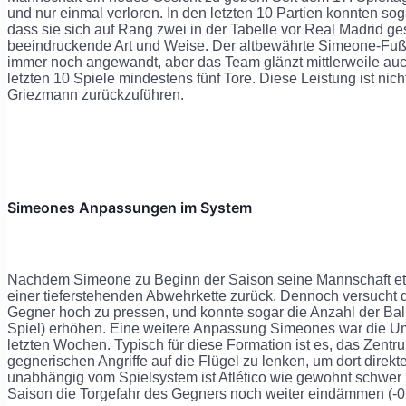
und nur einmal verloren. In den letzten 10 Partien konnten sog
dass sie sich auf Rang zwei in der Tabelle vor Real Madrid 
beeindruckende Art und Weise. Der altbewährte Simeone-Fußb
immer noch angewandt, aber das Team glänzt mittlerweile auch 
letzten 10 Spiele mindestens fünf Tore. Diese Leistung ist nic
Griezmann zurückzuführen.
Simeones Anpassungen im System
Nachdem Simeone zu Beginn der Saison seine Mannschaft etwa
einer tieferstehenden Abwehrkette zurück. Dennoch versuch
Gegner hoch zu pressen, und konnte sogar die Anzahl der Balle
Spiel) erhöhen. Eine weitere Anpassung Simeones war die Um
letzten Wochen. Typisch für diese Formation ist es, das Zentr
gegnerischen Angriffe auf die Flügel zu lenken, um dort dir
unabhängig vom Spielsystem ist Atlético wie gewohnt schwer 
Saison die Torgefahr des Gegners noch weiter eindämmen (-0,