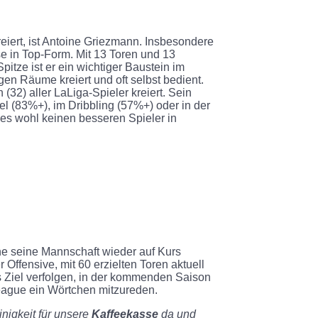
reiert, ist Antoine Griezmann. Insbesondere
se in Top-Form. Mit 13 Toren und 13
itze ist er ein wichtiger Baustein im
en Räume kreiert und oft selbst bedient.
32) aller LaLiga-Spieler kreiert. Sein
el (83%+), im Dribbling (57%+) oder in der
 es wohl keinen besseren Spieler in
ne seine Mannschaft wieder auf Kurs
 Offensive, mit 60 erzielten Toren aktuell
as Ziel verfolgen, in der kommenden Saison
eague ein Wörtchen mitzureden.
inigkeit für unsere
Kaffeekasse
da und