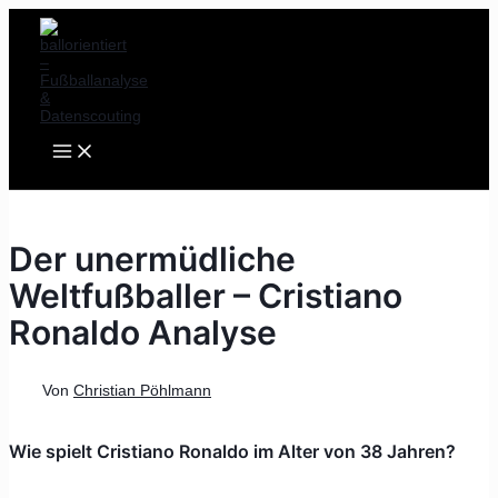
MAIN
Zum
Post
MENU
Inhalt
navigation
springen
Der unermüdliche
Weltfußballer – Cristiano
Ronaldo Analyse
Von
Christian Pöhlmann
Wie spielt Cristiano Ronaldo im Alter von 38 Jahren?