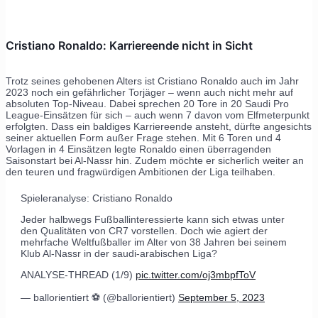
Cristiano Ronaldo: Karriereende nicht in Sicht
Trotz seines gehobenen Alters ist Cristiano Ronaldo auch im Jahr
2023 noch ein gefährlicher Torjäger – wenn auch nicht mehr auf
absoluten Top-Niveau. Dabei sprechen 20 Tore in 20 Saudi Pro
League-Einsätzen für sich – auch wenn 7 davon vom Elfmeterpunkt
erfolgten. Dass ein baldiges Karriereende ansteht, dürfte angesichts
seiner aktuellen Form außer Frage stehen. Mit 6 Toren und 4
Vorlagen in 4 Einsätzen legte Ronaldo einen überragenden
Saisonstart bei Al-Nassr hin. Zudem möchte er sicherlich weiter an
den teuren und fragwürdigen Ambitionen der Liga teilhaben.
Spieleranalyse: Cristiano Ronaldo
Jeder halbwegs Fußballinteressierte kann sich etwas unter
den Qualitäten von CR7 vorstellen. Doch wie agiert der
mehrfache Weltfußballer im Alter von 38 Jahren bei seinem
Klub Al-Nassr in der saudi-arabischen Liga?
ANALYSE-THREAD (1/9)
pic.twitter.com/oj3mbpfToV
— ballorientiert ⚽️ (@ballorientiert)
September 5, 2023