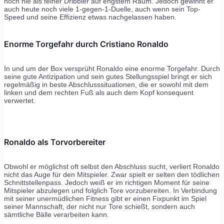
noch nie als feiner Dribbler auf engstem Raum. Jedoch gewinnt er
auch heute noch viele 1-gegen-1-Duelle, auch wenn sein Top-
Speed und seine Effizienz etwas nachgelassen haben.
Enorme Torgefahr durch Cristiano Ronaldo
In und um der Box versprüht Ronaldo eine enorme Torgefahr. Durch
seine gute Antizipation und sein gutes Stellungsspiel bringt er sich
regelmäßig in beste Abschlusssituationen, die er sowohl mit dem
linken und dem rechten Fuß als auch dem Kopf konsequent
verwertet.
Ronaldo als Torvorbereiter
Obwohl er möglichst oft selbst den Abschluss sucht, verliert Ronaldo
nicht das Auge für den Mitspieler. Zwar spielt er selten den tödlichen
Schnittstellenpass. Jedoch weiß er im richtigen Moment für seine
Mitspieler abzulegen und folglich Tore vorzubereiten. In Verbindung
mit seiner unermüdlichen Fitness gibt er einen Fixpunkt im Spiel
seiner Mannschaft, der nicht nur Tore schießt, sondern auch
sämtliche Bälle verarbeiten kann.