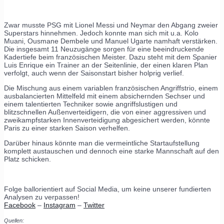
Zwar musste PSG mit Lionel Messi und Neymar den Abgang zweier
Superstars hinnehmen. Jedoch konnte man sich mit u.a. Kolo
Muani, Ousmane Dembele und Manuel Ugarte namhaft verstärken.
Die insgesamt 11 Neuzugänge sorgen für eine beeindruckende
Kadertiefe beim französischen Meister. Dazu steht mit dem Spanier
Luis Enrique ein Trainer an der Seitenlinie, der einen klaren Plan
verfolgt, auch wenn der Saisonstart bisher holprig verlief.
Die Mischung aus einem variablen französischen Angriffstrio, einem
ausbalancierten Mittelfeld mit einem absichernden Sechser und
einem talentierten Techniker sowie angriffslustigen und
blitzschnellen Außenverteidigern, die von einer aggressiven und
zweikampfstarken Innenverteidigung abgesichert werden, könnte
Paris zu einer starken Saison verhelfen.
Darüber hinaus könnte man die vermeintliche Startaufstellung
komplett austauschen und dennoch eine starke Mannschaft auf den
Platz schicken.
Folge ballorientiert auf Social Media, um keine unserer fundierten
Analysen zu verpassen!
Facebook
–
Instagram
–
Twitter
Quellen: