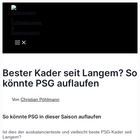
MAIN
Zum
Post
MENU
Inhalt
navigation
springen
Bester Kader seit Langem? So
könnte PSG auflaufen
Von
Christian Pöhlmann
So könnte PSG in dieser Saison auflaufen
Ist dies der ausbalancierteste und vielleicht beste PSG-Kader seit
Langem?