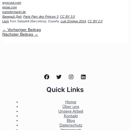
wyscout.com
instat.com
transfermarkt.de
Валерий Дед
,
Paris Parc des Princes 3
,
CC BY 3.0
Lluís
from Sabadell (Barcelona), España,
Luis Enrique 2014
,
CC BY 2.0
←
Vorheriger Beitrag
Nächster Beitrag
→
Quick Links
Home
Über uns
Unsere Arbeit
Kontakt
Blog
Datenschutz
Impressum