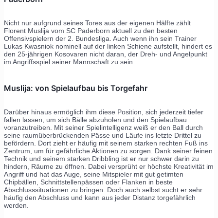
Nicht nur aufgrund seines Tores aus der eigenen Hälfte zählt
Florent Muslija vom SC Paderborn aktuell zu den besten
Offensivspielern der 2. Bundesliga. Auch wenn ihn sein Trainer
Lukas Kwasniok nominell auf der linken Schiene aufstellt, hindert es
den 25-jährigen Kosovaren nicht daran, der Dreh- und Angelpunkt
im Angriffsspiel seiner Mannschaft zu sein.
Muslija: von Spielaufbau bis Torgefahr
Darüber hinaus ermöglich ihm diese Position, sich jederzeit tiefer
fallen lassen, um sich Bälle abzuholen und den Spielaufbau
voranzutreiben. Mit seiner Spielintelligenz weiß er den Ball durch
seine raumüberbrückenden Pässe und Läufe ins letzte Drittel zu
befördern. Dort zieht er häufig mit seinem starken rechten Fuß ins
Zentrum, um für gefährliche Aktionen zu sorgen. Dank seiner feinen
Technik und seinem starken Dribbling ist er nur schwer darin zu
hindern, Räume zu öffnen. Dabei versprüht er höchste Kreativität im
Angriff und hat das Auge, seine Mitspieler mit gut getimten
Chipbällen, Schnittstellenpässen oder Flanken in beste
Abschlusssituationen zu bringen. Doch auch selbst sucht er sehr
häufig den Abschluss und kann aus jeder Distanz torgefährlich
werden.