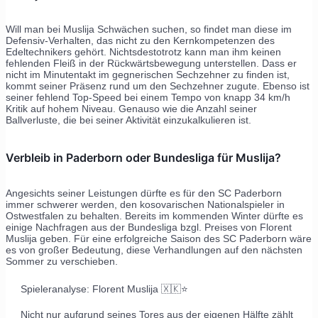
Will man bei Muslija Schwächen suchen, so findet man diese im
Defensiv-Verhalten, das nicht zu den Kernkompetenzen des
Edeltechnikers gehört. Nichtsdestotrotz kann man ihm keinen
fehlenden Fleiß in der Rückwärtsbewegung unterstellen. Dass er
nicht im Minutentakt im gegnerischen Sechzehner zu finden ist,
kommt seiner Präsenz rund um den Sechzehner zugute. Ebenso ist
seiner fehlend Top-Speed bei einem Tempo von knapp 34 km/h
Kritik auf hohem Niveau. Genauso wie die Anzahl seiner
Ballverluste, die bei seiner Aktivität einzukalkulieren ist.
Verbleib in Paderborn oder Bundesliga für Muslija?
Angesichts seiner Leistungen dürfte es für den SC Paderborn
immer schwerer werden, den kosovarischen Nationalspieler in
Ostwestfalen zu behalten. Bereits im kommenden Winter dürfte es
einige Nachfragen aus der Bundesliga bzgl. Preises von Florent
Muslija geben. Für eine erfolgreiche Saison des SC Paderborn wäre
es von großer Bedeutung, diese Verhandlungen auf den nächsten
Sommer zu verschieben.
Spieleranalyse: Florent Muslija 🇽🇰⭐️
Nicht nur aufgrund seines Tores aus der eigenen Hälfte zählt