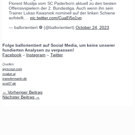
Florent Muslija vom SC Paderborn aktuell zu den besten
Offensivspielern der 2. Bundesliga. Auch wenn ihn sein
Trainer Lukas Kwasniok nominell auf der linken Schiene
aufstellt,…
pic.twitter.com/CuaEj5q1vp
— ballorientiert ⚽️ (@ballorientiert)
October 24, 2023
Folge ballorientiert auf Social Media, um keine unserer
fundierten Analysen zu verpassen!
Facebook
–
Instagram
–
Twitter
Quellen:
wyscout.com
xvalue.ai
transfermarkt.de
scp07.de
←
Vorheriger Beitrag
Nächster Beitrag
→