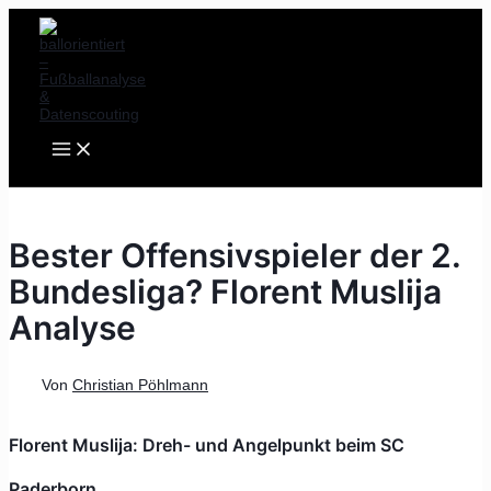
MAIN
Zum
Post
MENU
Inhalt
navigation
springen
Bester Offensivspieler der 2.
Bundesliga? Florent Muslija
Analyse
Von
Christian Pöhlmann
Florent Muslija: Dreh- und Angelpunkt beim SC
Paderborn