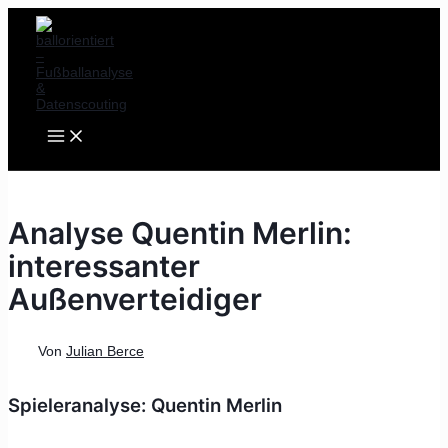
MAIN
Zum
Post
MENU
Inhalt
navigation
springen
Analyse Quentin Merlin:
interessanter
Außenverteidiger
Von
Julian Berce
Spieleranalyse: Quentin Merlin