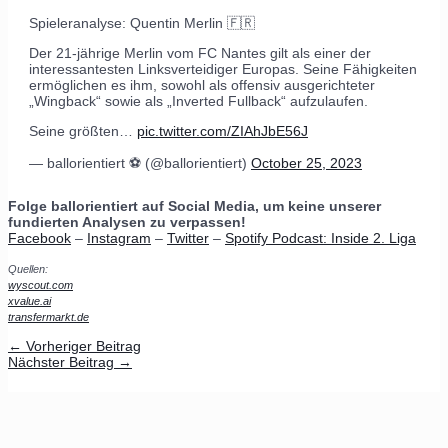
Spieleranalyse: Quentin Merlin 🇫🇷
Der 21-jährige Merlin vom FC Nantes gilt als einer der
interessantesten Linksverteidiger Europas. Seine Fähigkeiten
ermöglichen es ihm, sowohl als offensiv ausgerichteter
„Wingback“ sowie als „Inverted Fullback“ aufzulaufen.
Seine größten…
pic.twitter.com/ZIAhJbE56J
— ballorientiert ⚽️ (@ballorientiert)
October 25, 2023
Folge ballorientiert auf Social Media, um keine unserer
fundierten Analysen zu verpassen!
Facebook
–
Instagram
–
Twitter
–
Spotify Podcast: Inside 2. Liga
Quellen:
wyscout.com
xvalue.ai
transfermarkt.de
←
Vorheriger Beitrag
Nächster Beitrag
→