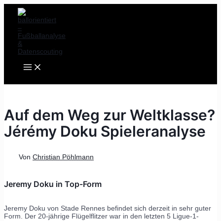
MAIN
Zum
Post
MENU
Inhalt
navigation
springen
Auf dem Weg zur Weltklasse?
Jérémy Doku Spieleranalyse
Von
Christian Pöhlmann
Jeremy Doku in Top-Form
Jeremy Doku von Stade Rennes befindet sich derzeit in sehr guter
Form. Der 20-jährige Flügelflitzer war in den letzten 5 Ligue-1-