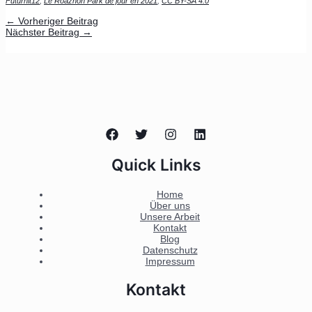
Futurhit12
,
Le Roazhon Park de jour en 2021
,
CC BY-SA 4.0
←
Vorheriger Beitrag
Nächster Beitrag
→
Quick Links
Home
Über uns
Unsere Arbeit
Kontakt
Blog
Datenschutz
Impressum
Kontakt