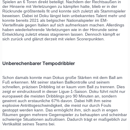
Spielen an 6 Toren direkt beteiligt. Nachdem der Rechtsaußen in
der Hinserie mit Verletzungen zu kämpfen hatte, blieb er in der
Rückrunde größtenteils fit und konnte sich zuletzt als Stammspieler
beweisen. Dabei ist Doku längst kein unbekanntes Talent mehr und
konnte bereits 2021 als belgischer Nationalspieler im EM-
Viertelfinale gegen Italien auf sich aufmerksam machen. Allerdings
haben wiederkehrende Verletzungen wie in der Hinrunde seine
Entwicklung zuletzt etwas stagnieren lassen. Dennoch kämpft er
sich zurück und glänzt derzeit mit vielen Scorerpunkten.
Unberechenbarer Tempodribbler
Schon damals konnte man Dokus große Stärken mit dem Ball am
Fuß erkennen. Mit seiner starken Ballkontrolle und seinem
schnellen, präzisen Dribbling ist er kaum vom Ball zu trennen. Dies
zeigt er eindrucksvoll in dieser Ligue-1-Saison. Doku führt nicht nur
europaweit die meisten Dribblings pro 90 Minuten an, sondern
gewinnt auch erstaunliche 67% davon. Dabei hilft ihm seine
explosive Antrittsgeschwindigkeit, die meist nur durch Fouls
gestoppt werden kann. Das ermöglicht ihm, sich auch in engen
Räumen gegen mehrere Gegenspieler zu behaupten und scheinbar
schwierige Situationen aufzulösen. Dadurch trägt er maßgeblich zur
Vertikalität seines Teams bei.