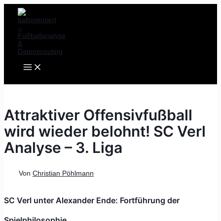
MAIN
Zum
Post
MENU
Inhalt
navigation
springen
Attraktiver Offensivfußball
wird wieder belohnt! SC Verl
Analyse – 3. Liga
Von
Christian Pöhlmann
SC Verl unter Alexander Ende: Fortführung der
Spielphilosophie