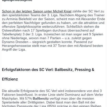
Schon in der letzten Saison unter Michél Kniat
zählte der SC Verl zu
den spielstärksten Teams der 3. Liga. Nachdem Abgang des Trainer
zu Arminia Bielefeld vor der Saison, scheint man mit Alexander Ende
den perfekten Nachfolger gefunden zu haben, um die attraktive und
offensive Spielphilosophie weiterzuführen. Schließlich stehen die
Ostwestfalen nach 17 Spieltagen durchaus überraschend auf
Tabellenplatz 3 der 3. Liga. Inzwischen ist man sogar seit 9 Spielen
ohne Niederlage, wovon man 7 Partien – u.a. zuletzt gegen
Dynamo Dresden – siegreich gestalten konnte. Passend zur
Herangehensweise stellt man mit 37 Toren den mit Abstand besten
Angriff der Liga.
Erfolgsfaktoren des SC Verl: Ballbesitz, Pressing &
Effizienz
Die aktuelle Erfolgsserie des SC Verl wird insbesondere von drei 3
Faktoren beeinflusst. In erster Linie steht Dominanz auf dem Verler
Matchplan. Mit 57%
Ballbesitz
verfügt man über die meisten
Spielanteile aller Drittligisten. Dabei lässt man den Ball mit der
höchsten Passquote der Liga (85%) präzise in den eignen Reihen