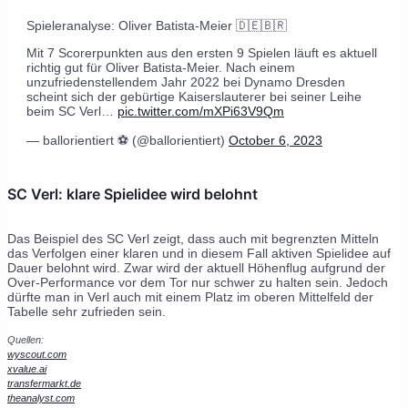
Spieleranalyse: Oliver Batista-Meier 🇩🇪🇧🇷
Mit 7 Scorerpunkten aus den ersten 9 Spielen läuft es aktuell
richtig gut für Oliver Batista-Meier. Nach einem
unzufriedenstellendem Jahr 2022 bei Dynamo Dresden
scheint sich der gebürtige Kaiserslauterer bei seiner Leihe
beim SC Verl…
pic.twitter.com/mXPi63V9Qm
— ballorientiert ⚽️ (@ballorientiert)
October 6, 2023
SC Verl: klare Spielidee wird belohnt
Das Beispiel des SC Verl zeigt, dass auch mit begrenzten Mitteln
das Verfolgen einer klaren und in diesem Fall aktiven Spielidee auf
Dauer belohnt wird. Zwar wird der aktuell Höhenflug aufgrund der
Over-Performance vor dem Tor nur schwer zu halten sein. Jedoch
dürfte man in Verl auch mit einem Platz im oberen Mittelfeld der
Tabelle sehr zufrieden sein.
Quellen:
wyscout.com
xvalue.ai
transfermarkt.de
theanalyst.com