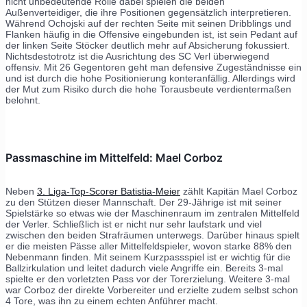
nicht unbedeutende Rolle dabei spielen die beiden
Außenverteidiger, die ihre Positionen gegensätzlich interpretieren.
Während Ochojski auf der rechten Seite mit seinen Dribblings und
Flanken häufig in die Offensive eingebunden ist, ist sein Pedant auf
der linken Seite Stöcker deutlich mehr auf Absicherung fokussiert.
Nichtsdestotrotz ist die Ausrichtung des SC Verl überwiegend
offensiv. Mit 26 Gegentoren geht man defensive Zugeständnisse ein
und ist durch die hohe Positionierung konteranfällig. Allerdings wird
der Mut zum Risiko durch die hohe Torausbeute verdientermaßen
belohnt.
Passmaschine im Mittelfeld: Mael Corboz
Neben
3. Liga-Top-Scorer Batistia-Meier
zählt Kapitän Mael Corboz
zu den Stützen dieser Mannschaft. Der 29-Jährige ist mit seiner
Spielstärke so etwas wie der Maschinenraum im zentralen Mittelfeld
der Verler. Schließlich ist er nicht nur sehr laufstark und viel
zwischen den beiden Strafräumen unterwegs. Darüber hinaus spielt
er die meisten Pässe aller Mittelfeldspieler, wovon starke 88% den
Nebenmann finden. Mit seinem Kurzpassspiel ist er wichtig für die
Ballzirkulation und leitet dadurch viele Angriffe ein. Bereits 3-mal
spielte er den vorletzten Pass vor der Torerzielung. Weitere 3-mal
war Corboz der direkte Vorbereiter und erzielte zudem selbst schon
4 Tore, was ihn zu einem echten Anführer macht.