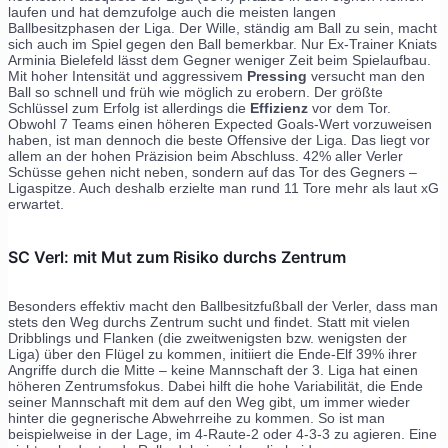
laufen und hat demzufolge auch die meisten langen
Ballbesitzphasen der Liga. Der Wille, ständig am Ball zu sein, macht
sich auch im Spiel gegen den Ball bemerkbar. Nur Ex-Trainer Kniats
Arminia Bielefeld lässt dem Gegner weniger Zeit beim Spielaufbau.
Mit hoher Intensität und aggressivem
Pressing
versucht man den
Ball so schnell und früh wie möglich zu erobern. Der größte
Schlüssel zum Erfolg ist allerdings die
Effizienz
vor dem Tor.
Obwohl 7 Teams einen höheren Expected Goals-Wert vorzuweisen
haben, ist man dennoch die beste Offensive der Liga. Das liegt vor
allem an der hohen Präzision beim Abschluss. 42% aller Verler
Schüsse gehen nicht neben, sondern auf das Tor des Gegners –
Ligaspitze. Auch deshalb erzielte man rund 11 Tore mehr als laut xG
erwartet.
SC Verl: mit Mut zum Risiko durchs Zentrum
Besonders effektiv macht den Ballbesitzfußball der Verler, dass man
stets den Weg durchs Zentrum sucht und findet. Statt mit vielen
Dribblings und Flanken (die zweitwenigsten bzw. wenigsten der
Liga) über den Flügel zu kommen, initiiert die Ende-Elf 39% ihrer
Angriffe durch die Mitte – keine Mannschaft der 3. Liga hat einen
höheren Zentrumsfokus. Dabei hilft die hohe Variabilität, die Ende
seiner Mannschaft mit dem auf den Weg gibt, um immer wieder
hinter die gegnerische Abwehrreihe zu kommen. So ist man
beispielweise in der Lage, im 4-Raute-2 oder 4-3-3 zu agieren. Eine