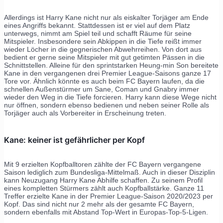
Allerdings ist Harry Kane nicht nur als eiskalter Torjäger am Ende
eines Angriffs bekannt. Stattdessen ist er viel auf dem Platz
unterwegs, nimmt am Spiel teil und schafft Räume für seine
Mitspieler. Insbesondere sein Abkippen in die Tiefe reißt immer
wieder Löcher in die gegnerischen Abwehrreihen. Von dort aus
bedient er gerne seine Mitspieler mit gut getimten Pässen in die
Schnittstellen. Alleine für den sprintstarken Heung-min Son bereitete
Kane in den vergangenen drei Premier League-Saisons ganze 17
Tore vor. Ähnlich könnte es auch beim FC Bayern laufen, da die
schnellen Außenstürmer um Sane, Coman und Gnabry immer
wieder den Weg in die Tiefe forcieren. Harry kann diese Wege nicht
nur öffnen, sondern ebenso bedienen und neben seiner Rolle als
Torjäger auch als Vorbereiter in Erscheinung treten.
Kane: keiner ist gefährlicher per Kopf
Mit 9 erzielten Kopfballtoren zählte der FC Bayern vergangene
Saison lediglich zum Bundesliga-Mittelmaß. Auch in dieser Disziplin
kann Neuzugang Harry Kane Abhilfe schaffen. Zu seinem Profil
eines kompletten Stürmers zählt auch Kopfballstärke. Ganze 11
Treffer erzielte Kane in der Premier League-Saison 2020/2023 per
Kopf. Das sind nicht nur 2 mehr als der gesamte FC Bayern,
sondern ebenfalls mit Abstand Top-Wert in Europas-Top-5-Ligen.