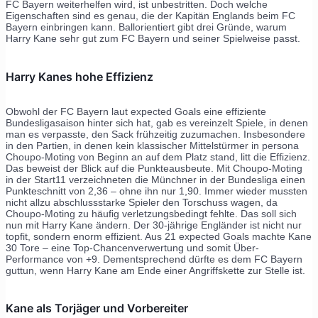
FC Bayern weiterhelfen wird, ist unbestritten. Doch welche
Eigenschaften sind es genau, die der Kapitän Englands beim FC
Bayern einbringen kann. Ballorientiert gibt drei Gründe, warum
Harry Kane sehr gut zum FC Bayern und seiner Spielweise passt.
Harry Kanes hohe Effizienz
Obwohl der FC Bayern laut expected Goals eine effiziente
Bundesligasaison hinter sich hat, gab es vereinzelt Spiele, in denen
man es verpasste, den Sack frühzeitig zuzumachen. Insbesondere
in den Partien, in denen kein klassischer Mittelstürmer in persona
Choupo-Moting von Beginn an auf dem Platz stand, litt die Effizienz.
Das beweist der Blick auf die Punkteausbeute. Mit Choupo-Moting
in der Start11 verzeichneten die Münchner in der Bundesliga einen
Punkteschnitt von 2,36 – ohne ihn nur 1,90. Immer wieder mussten
nicht allzu abschlussstarke Spieler den Torschuss wagen, da
Choupo-Moting zu häufig verletzungsbedingt fehlte. Das soll sich
nun mit Harry Kane ändern. Der 30-jährige Engländer ist nicht nur
topfit, sondern enorm effizient. Aus 21 expected Goals machte Kane
30 Tore – eine Top-Chancenverwertung und somit Über-
Performance von +9. Dementsprechend dürfte es dem FC Bayern
guttun, wenn Harry Kane am Ende einer Angriffskette zur Stelle ist.
Kane als Torjäger und Vorbereiter