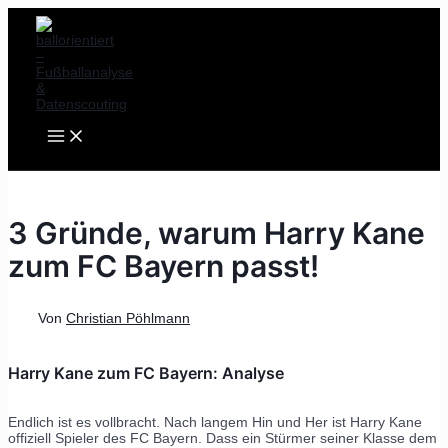
MAIN
Zum
Post
MENU
Inhalt
navigation
springen
3 Gründe, warum Harry Kane
zum FC Bayern passt!
Von
Christian Pöhlmann
Harry Kane zum FC Bayern: Analyse
Endlich ist es vollbracht. Nach langem Hin und Her ist Harry Kane
offiziell Spieler des FC Bayern. Dass ein Stürmer seiner Klasse dem