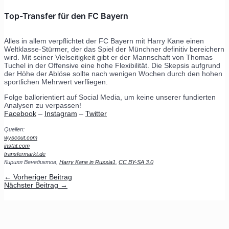
Top-Transfer für den FC Bayern
Alles in allem verpflichtet der FC Bayern mit Harry Kane einen
Weltklasse-Stürmer, der das Spiel der Münchner definitiv bereichern
wird. Mit seiner Vielseitigkeit gibt er der Mannschaft von Thomas
Tuchel in der Offensive eine hohe Flexibilität. Die Skepsis aufgrund
der Höhe der Ablöse sollte nach wenigen Wochen durch den hohen
sportlichen Mehrwert verfliegen.
Folge ballorientiert auf Social Media, um keine unserer fundierten
Analysen zu verpassen!
Facebook
–
Instagram
–
Twitter
Quellen:
wyscout.com
instat.com
transfermarkt.de
Кирилл Венедиктов,
Harry Kane in Russia1
,
CC BY-SA 3.0
←
Vorheriger Beitrag
Nächster Beitrag
→