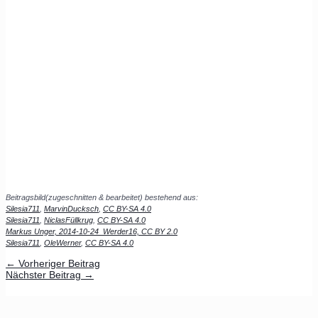
Beitragsbild(zugeschnitten & bearbeitet) bestehend aus:
Silesia711
,
MarvinDucksch
,
CC BY-SA 4.0
Silesia711
,
NiclasFüllkrug
,
CC BY-SA 4.0
Markus Unger, 2014-10-24_Werder16,
CC BY 2.0
Silesia711
,
OleWerner
,
CC BY-SA 4.0
←
Vorheriger Beitrag
Nächster Beitrag
→