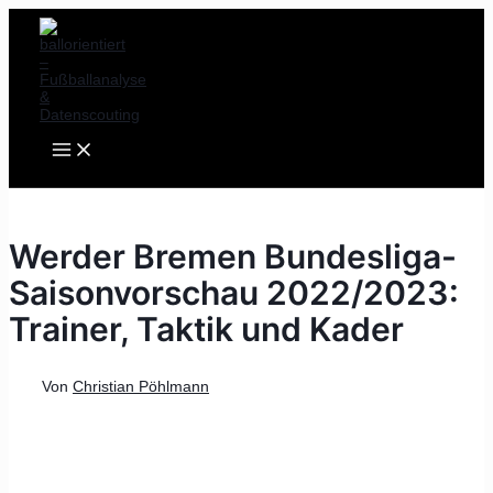
MAIN
Zum
Post
MENU
Inhalt
navigation
springen
Werder Bremen Bundesliga-
Saisonvorschau 2022/2023:
Trainer, Taktik und Kader
Von
Christian Pöhlmann