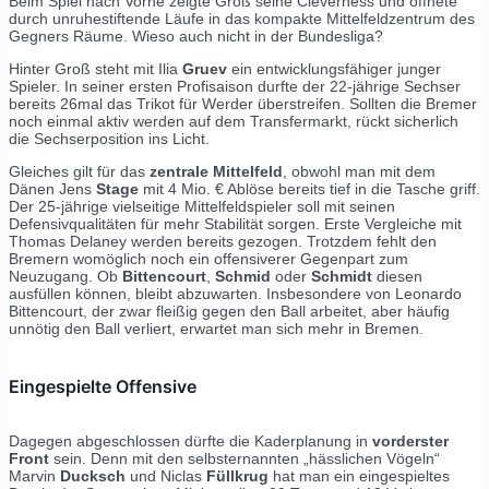
Beim Spiel nach Vorne zeigte Groß seine Cleverness und öffnete
durch unruhestiftende Läufe in das kompakte Mittelfeldzentrum des
Gegners Räume. Wieso auch nicht in der Bundesliga?
Hinter Groß steht mit Ilia
Gruev
ein entwicklungsfähiger junger
Spieler. In seiner ersten Profisaison durfte der 22-jährige Sechser
bereits 26mal das Trikot für Werder überstreifen. Sollten die Bremer
noch einmal aktiv werden auf dem Transfermarkt, rückt sicherlich
die Sechserposition ins Licht.
Gleiches gilt für das
zentrale Mittelfeld
, obwohl man mit dem
Dänen Jens
Stage
mit 4 Mio. € Ablöse bereits tief in die Tasche griff.
Der 25-jährige vielseitige Mittelfeldspieler soll mit seinen
Defensivqualitäten für mehr Stabilität sorgen. Erste Vergleiche mit
Thomas Delaney werden bereits gezogen. Trotzdem fehlt den
Bremern womöglich noch ein offensiverer Gegenpart zum
Neuzugang. Ob
Bittencourt
,
Schmid
oder
Schmidt
diesen
ausfüllen können, bleibt abzuwarten. Insbesondere von Leonardo
Bittencourt, der zwar fleißig gegen den Ball arbeitet, aber häufig
unnötig den Ball verliert, erwartet man sich mehr in Bremen.
Eingespielte Offensive
Dagegen abgeschlossen dürfte die Kaderplanung in
vorderster
Front
sein. Denn mit den selbsternannten „hässlichen Vögeln“
Marvin
Ducksch
und Niclas
Füllkrug
hat man ein eingespieltes