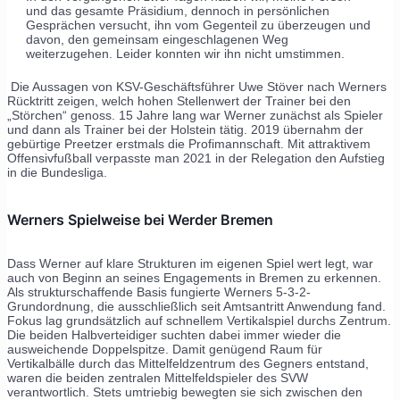
und das gesamte Präsidium, dennoch in persönlichen
Gesprächen versucht, ihn vom Gegenteil zu überzeugen und
davon, den gemeinsam eingeschlagenen Weg
weiterzugehen. Leider konnten wir ihn nicht umstimmen.
Die Aussagen von KSV-Geschäftsführer Uwe Stöver nach Werners
Rücktritt zeigen, welch hohen Stellenwert der Trainer bei den
„Störchen“ genoss. 15 Jahre lang war Werner zunächst als Spieler
und dann als Trainer bei der Holstein tätig. 2019 übernahm der
gebürtige Preetzer erstmals die Profimannschaft. Mit attraktivem
Offensivfußball verpasste man 2021 in der Relegation den Aufstieg
in die Bundesliga.
Werners Spielweise bei Werder Bremen
Dass Werner auf klare Strukturen im eigenen Spiel wert legt, war
auch von Beginn an seines Engagements in Bremen zu erkennen.
Als strukturschaffende Basis fungierte Werners 5-3-2-
Grundordnung, die ausschließlich seit Amtsantritt Anwendung fand.
Fokus lag grundsätzlich auf schnellem Vertikalspiel durchs Zentrum.
Die beiden Halbverteidiger suchten dabei immer wieder die
ausweichende Doppelspitze. Damit genügend Raum für
Vertikalbälle durch das Mittelfeldzentrum des Gegners entstand,
waren die beiden zentralen Mittelfeldspieler des SVW
verantwortlich. Stets umtriebig bewegten sie sich zwischen den