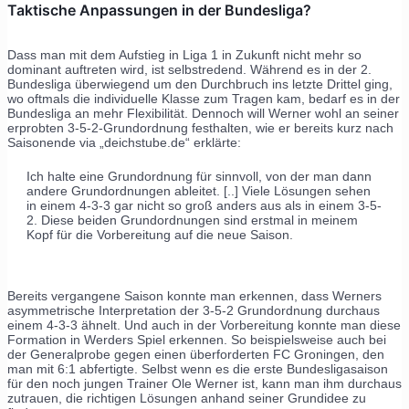
Taktische Anpassungen in der Bundesliga?
Dass man mit dem Aufstieg in Liga 1 in Zukunft nicht mehr so
dominant auftreten wird, ist selbstredend. Während es in der 2.
Bundesliga überwiegend um den Durchbruch ins letzte Drittel ging,
wo oftmals die individuelle Klasse zum Tragen kam, bedarf es in der
Bundesliga an mehr Flexibilität. Dennoch will Werner wohl an seiner
erprobten 3-5-2-Grundordnung festhalten, wie er bereits kurz nach
Saisonende via „deichstube.de“ erklärte:
Ich halte eine Grundordnung für sinnvoll, von der man dann
andere Grundordnungen ableitet. [..] Viele Lösungen sehen
in einem 4-3-3 gar nicht so groß anders aus als in einem 3-5-
2. Diese beiden Grundordnungen sind erstmal in meinem
Kopf für die Vorbereitung auf die neue Saison.
Bereits vergangene Saison konnte man erkennen, dass Werners
asymmetrische Interpretation der 3-5-2 Grundordnung durchaus
einem 4-3-3 ähnelt. Und auch in der Vorbereitung konnte man diese
Formation in Werders Spiel erkennen. So beispielsweise auch bei
der Generalprobe gegen einen überforderten FC Groningen, den
man mit 6:1 abfertigte. Selbst wenn es die erste Bundesligasaison
für den noch jungen Trainer Ole Werner ist, kann man ihm durchaus
zutrauen, die richtigen Lösungen anhand seiner Grundidee zu