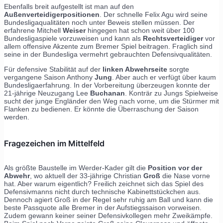
Ebenfalls breit aufgestellt ist man auf den
Außenverteidigerpositionen
. Der schnelle Felix Agu wird seine
Bundesligaqualitäten noch unter Beweis stellen müssen. Der
erfahrene Mitchell
Weiser
hingegen hat schon weit über 100
Bundesligaspiele vorzuweisen und kann als
Rechtsverteidiger
vor
allem offensive Akzente zum Bremer Spiel beitragen. Fraglich sind
seine in der Bundesliga vermehrt gebrauchten Defensivqualitäten.
Für defensive Stabilität auf der
linken Abwehrseite
sorgte
vergangene Saison Anthony
Jung
. Aber auch er verfügt über kaum
Bundesligaerfahrung. In der Vorbereitung überzeugen konnte der
21-jährige Neuzugang Lee
Buchanan
. Konträr zu Jungs Spielweise
sucht der junge Engländer den Weg nach vorne, um die Stürmer mit
Flanken zu bedienen. Er könnte die Überraschung der Saison
werden.
Fragezeichen im Mittelfeld
Als größte Baustelle im Werder-Kader gilt die
Position vor der
Abwehr
, wo aktuell der 33-jährige Christian
Groß
die Nase vorne
hat. Aber warum eigentlich? Freilich zeichnet sich das Spiel des
Defensivmanns nicht durch technische Kabinettstückchen aus.
Dennoch agiert Groß in der Regel sehr ruhig am Ball und kann die
beste Passquote alle Bremer in der Aufstiegssaison vorweisen.
Zudem gewann keiner seiner Defensivkollegen mehr Zweikämpfe.