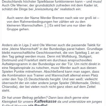
Deutschlands höchster Spielklasse funktionieren kann – und muss!
Auch Ole Werner, der grundsätzlich zufrieden mit dem Kader ist,
schätzt die Dinge bei „kreiszeitung.de“ realistisch ein:
Auch wenn der Name Werder Bremen nach wie vor groß ist –
von den Rahmenbedingungen her zählen wir zu den
kleineren Mannschaften. [..] Es wird bei uns nur über die
Gruppe gehen.
Anders als in Liga 2 wird Ole Werner auch die passende Taktik für
eine „kleine Mannschaft“ in der Bundesliga parat haben. Grundlage
bleibt mannschaftliche Geschlossenheit, die von Spieltag 1 an an
den Tag gelegt werden muss. Denn mit Wolfsburg, Stuttgart,
Dortmund und Frankfurt steht ein durchaus anspruchsvolles
Auftaktprogramm in der Bundesliga vor der Tür. Um nicht direkt in
eine Negativspirale zu rutschen, muss Werder auch aus diesen
Spielen Punkte mitnehmen. Abschließend kann man sagen, dass
die Kombination aus Trainer und Mannschaft allemal einen Platz
unter den Top-15 Deutschlands hergibt. Und wer weiß: vielleicht
überrascht der ein oder andere junge Spieler (Woltemade, Dinkci,
Chiarodia), der bei vielen noch nicht ganz oben auf dem Zettel
steht.
Dir hat unser Beitrag gefallen? Dann lass doch gerne eine
Kaffeekasse
Kleinigkeit für unsere
da und unterstütze ein junges
via PayPal
:
Fußball-Magazin