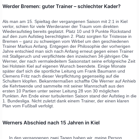
Werder Bremen: guter Trainer – schlechter Kader?
Als man am 15. Spieltag der vergangenen Saison mit 2:1 in Kiel
verlor, schien für viele Werderaner der Traum vom direkten
Wiederaufstieg bereits geplatzt. Platz 10 und 9 Punkte Rückstand
auf den zum Aufstieg berechtigten 2. Platz sorgten für Tristesse in
Bremen – ganz zu schweigen vom Wirbel um den geschiedenen
Trainer Markus Anfang. Entgegen der Philosophie der vorherigen
Jahre entschied man sich nach Anfang erneut gegen einen Trainer
mit Stallgeruch und verpflichtete den inzwischen 34-jährigen Ole
Werner, der nach vermaledeitem Saisonstart seine erfolgreiche Zeit
bei Holstein Kiel auf eigenen Wunsch beendete. Einige Monate
später darf sich die sportliche Leitung um Frank Baumann und
Clemens Fritz nach dieser Verpflichtung gegenseitig auf die
Schultern klopfen. Bekanntermaßen schaffte Ole Werner auf Anhieb
die Kehrtwende und sammelte mit seiner Mannschaft aus den
ersten 10 Partien unter seiner Leitung 28 von 30 möglichen
Punkten. Am Ende einer turbulenten Saison stand der Aufstieg in die
1. Bundesliga. Nicht zuletzt dank einem Trainer, der einen klaren
Plan vom Fußball verfolgt.
Werners Abschied nach 15 Jahren in Kiel
In den vergangenen zwei Tagen haben wir, meine Person