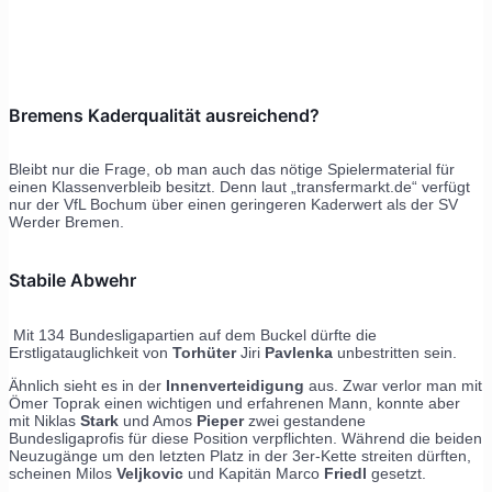
Bremens Kaderqualität ausreichend?
Bleibt nur die Frage, ob man auch das nötige Spielermaterial für
einen Klassenverbleib besitzt. Denn laut „transfermarkt.de“ verfügt
nur der VfL Bochum über einen geringeren Kaderwert als der SV
Werder Bremen.
Stabile Abwehr
Mit 134 Bundesligapartien auf dem Buckel dürfte die
Erstligatauglichkeit von
Torhüter
Jiri
Pavlenka
unbestritten sein.
Ähnlich sieht es in der
Innenverteidigung
aus. Zwar verlor man mit
Ömer Toprak einen wichtigen und erfahrenen Mann, konnte aber
mit Niklas
Stark
und Amos
Pieper
zwei gestandene
Bundesligaprofis für diese Position verpflichten. Während die beiden
Neuzugänge um den letzten Platz in der 3er-Kette streiten dürften,
scheinen Milos
Veljkovic
und Kapitän Marco
Friedl
gesetzt.