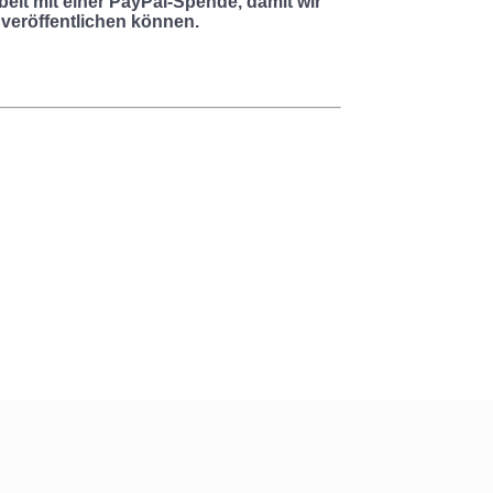
beit mit einer PayPal-Spende, damit wir
 veröffentlichen können.