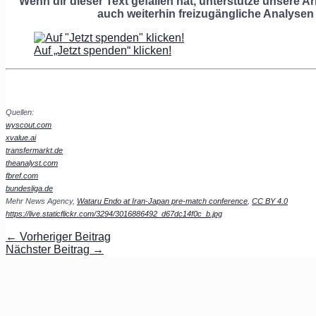
Wenn dir dieser Text gefallen hat, unterstütze unsere Ar
auch weiterhin freizugängliche Analysen
Auf „Jetzt spenden“ klicken!
Quellen:
wyscout.com
xvalue.ai
transfermarkt.de
theanalyst.com
fbref.com
bundesliga.de
Mehr News Agency,
Wataru Endo at Iran-Japan pre-match conference
,
CC BY 4.0
https://live.staticflickr.com/3294/3016886492_d67dc14f0c_b.jpg
←
Vorheriger Beitrag
Nächster Beitrag
→