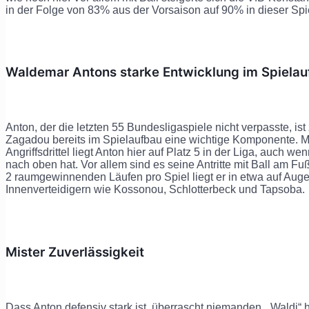
in der Folge von 83% aus der Vorsaison auf 90% in dieser Spie
Waldemar Antons starke Entwicklung im Spielau
Anton, der die letzten 55 Bundesligaspiele nicht verpasste,
Zagadou bereits im Spielaufbau eine wichtige Komponente. Mi
Angriffsdrittel liegt Anton hier auf Platz 5 in der Liga, auch w
nach oben hat. Vor allem sind es seine Antritte mit Ball am Fu
2 raumgewinnenden Läufen pro Spiel liegt er in etwa auf Aug
Innenverteidigern wie Kossonou, Schlotterbeck und Tapsoba.
Mister Zuverlässigkeit
Dass Anton defensiv stark ist, überrascht niemanden. „Waldi“ h