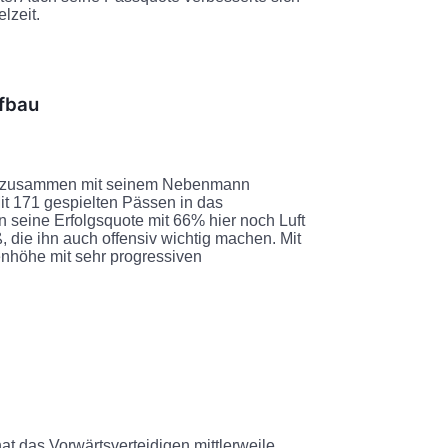
lzeit.
fbau
 ist zusammen mit seinem Nebenmann
t 171 gespielten Pässen in das
enn seine Erfolgsquote mit 66% hier noch Luft
ß, die ihn auch offensiv wichtig machen. Mit
enhöhe mit sehr progressiven
at das Vorwärtsverteidigen mittlerweile