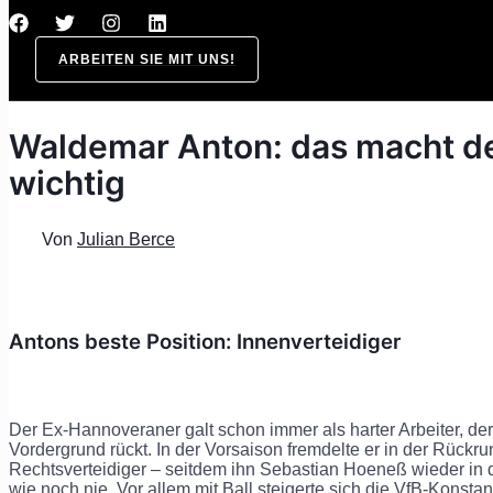
ARBEITEN SIE MIT UNS!
Waldemar Anton: das macht d
wichtig
Von
Julian Berce
Antons beste Position: Innenverteidiger
Der Ex-Hannoveraner galt schon immer als harter Arbeiter, d
Vordergrund rückt. In der Vorsaison fremdelte er in der Rückr
Rechtsverteidiger – seitdem ihn Sebastian Hoeneß wieder in da
wie noch nie. Vor allem mit Ball steigerte sich die VfB-Konst