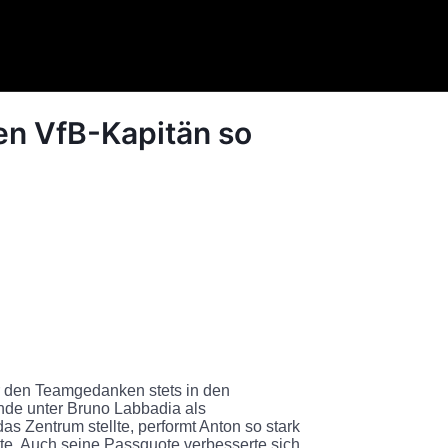
en VfB-Kapitän so
er den Teamgedanken stets in den
unde unter Bruno Labbadia als
s Zentrum stellte, performt Anton so stark
ante. Auch seine Passquote verbesserte sich