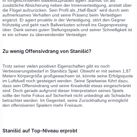
In fortgeschrittenen Ballbesitzphasen agiert Stanišić oft als
zusätzliche Absicherung neben der Innenverteidigung, anstatt über
die Flügel aufzurücken. Sein Profil als „Half-Back“ wird durch sein
aufmerksames Verhalten und seine Präsenz beim Verteidigen
ergänzt. Er agiert proaktiv in der Verteidigung, stört den Gegner
frühzeitig und geht nach Ballverlusten schnell ins Gegenpressing
über. Dank seines guten Stellungsspiels und seiner Schnelligkeit ist
er ein schwer zu überwindender Verteidiger.
Zu wenig Offensivdrang von Stanišić?
Trotz seiner vielen positiven Eigenschaften gibt es noch
Verbesserungsbedarf in Stanišićs Spiel. Obwohl er mit seinen 1,87
Metern Körpergröße großgewachsen ist, könnte seine Erfolgsquote
im Luftduell noch gesteigert werden. Seine Spielweise führt dazu,
dass sein Offensivdrang und seine Kreativität etwas eingeschränkt
sind. Doch gerade aufgrund dieser Interpretation seines Spiels
sollte der hohe Fokus auf Sicherheit nicht unbedingt als Schwäche
betrachtet werden. Im Gegenteil, seine Zurückhaltung ermöglicht
den offensiveren Spielern mehr Freiraum.
Stanišić auf Top-Niveau erprobt