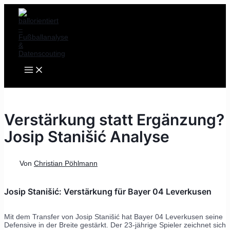
MAIN
Zum
Post
MENU
Inhalt
navigation
springen
Verstärkung statt Ergänzung?
Josip Stanišić Analyse
Von
Christian Pöhlmann
Josip Stanišić: Verstärkung für Bayer 04 Leverkusen
Mit dem Transfer von Josip Stanišić hat Bayer 04 Leverkusen seine
Defensive in der Breite gestärkt. Der 23-jährige Spieler zeichnet sich