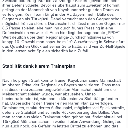
Zweikampfführung. Nur die Würzburger Kickers gewannen mehr
ihrer Defensivduelle. Bevor es überhaupt zum Zweikampf kommt,
gelingt es der Mannschaft von Kayabunar sehr gut den Raum zu
verteidigen. Kein Team fängt in der RL Bayern mehr Bälle des
Gegners ab als Türkgücü. Dabei versucht man den Gegner schon
möglichst früh zu stören. Durchschnittlich lässt man den Gegner nur
8,5 Pässe spielen, ehe man ihn durch frühes Pressing in eine
Defensivaktion verwickelt. Auch hier liegt der sogenannte „PPDA“-
Wert deutlich über dem Regionalliga-Durchschnittsniveau von
knapp 10. Obwohl man bspw. beim 1:0-Auswärtssieg in Schweinfurt
das Quäntchen Glück auf seiner Seite hatte, sind vier Zu-Null-Spiele
in den letzten acht Spielen sicherlich kein Zufall.
Stabilität dank klarem Trainerplan
Nach holprigen Start konnte Trainer Kayabunar seine Mannschaft
im oberen Drittel der Regionalliga Bayern stabilisieren. Dass man
mit dieser neu zusammengewürfelten Mannschaft nicht um die
Meisterschaft spielen würde, war abzusehen. Umso
beeindruckender ist, wie man in kürzester zu Stabilität gefunden
hat. Dabei scheint der Trainer einen klaren Plan zu verfolgen.
Dominantes, strukturiertes Aufbauspiel, möglichst viel Spielkontrolle,
defensive Stabilität und schnelle Rückeroberung des Balles. Was
man schon aus vielen Trainermunden gehört hat, findet aktuell bei
Türkgücü München schon in weiten Teilen Anwendung. Gelingt es
nun auch noch, die Gefahr im letzten Drittel zu erhöhen und das