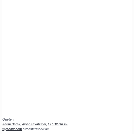
Quellen:
Karim Barak
,
Alper Kayabunar
,
CC BY-SA 4.0
wyscout.com
/ transfermarkt.de