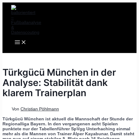
MAIN
Zum
Post
MENU
Inhalt
navigation
springen
Türkgücü München in der
Analyse: Stabilität dank
klarem Trainerplan
Von
Christian Pöhlmann
Türkgücü München ist aktuell die Mannschaft der Stunde der
Regionalliga Bayern. In den vergangenen acht Spielen
punktete nur der Tabellenführer SpVgg Unterhaching einmal
mehr als die Mannen von Trainer Alper Kayabunar. Damit steht
man nun auf einem stabilen 5. Platz nach 16 Spieltagen.