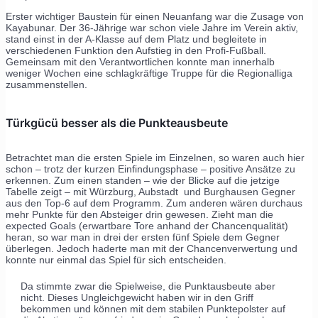
Erster wichtiger Baustein für einen Neuanfang war die Zusage von
Kayabunar. Der 36-Jährige war schon viele Jahre im Verein aktiv,
stand einst in der A-Klasse auf dem Platz und begleitete in
verschiedenen Funktion den Aufstieg in den Profi-Fußball.
Gemeinsam mit den Verantwortlichen konnte man innerhalb
weniger Wochen eine schlagkräftige Truppe für die Regionalliga
zusammenstellen.
Türkgücü besser als die Punkteausbeute
Betrachtet man die ersten Spiele im Einzelnen, so waren auch hier
schon – trotz der kurzen Einfindungsphase – positive Ansätze zu
erkennen. Zum einen standen – wie der Blicke auf die jetzige
Tabelle zeigt – mit Würzburg, Aubstadt und Burghausen Gegner
aus den Top-6 auf dem Programm. Zum anderen wären durchaus
mehr Punkte für den Absteiger drin gewesen. Zieht man die
expected Goals (erwartbare Tore anhand der Chancenqualität)
heran, so war man in drei der ersten fünf Spiele dem Gegner
überlegen. Jedoch haderte man mit der Chancenverwertung und
konnte nur einmal das Spiel für sich entscheiden.
Da stimmte zwar die Spielweise, die Punktausbeute aber
nicht. Dieses Ungleichgewicht haben wir in den Griff
bekommen und können mit dem stabilen Punktepolster auf