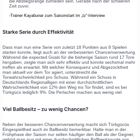
die Abstiegsränge zufrieden sein. Gerade nach der schweren
Zeit zuvor.
-Trainer Kayabunar zum Saisonstart im „tz“-Interview
Starke Serie durch Effektivität
Dass man nun eine Serie von zuletzt 18 Punkten aus 8 Spielen
starten konnte, liegt auch an der verbesserten Chancenverwertung.
Während die expected Goals für die bisherige Saison rund 17 Tore
hergaben, zeigte man sich sehr effektiv und konnte sechsmal mehr
treffen als erwartet. Mit welcher Konsequenz und Abgezocktheit
man aktuell vor dem Tor agiert, unterstreicht die
Torwahrscheinlichkeit pro Schuss. Während ein Schuss in
Deutschlands Regionalligen mit einer durchschnittlichen
Wahrscheinlichkeit von 12% den Weg ins Tor findet, sind es bei
Türkgücü lediglich 9%. Die Perlacher machen aus wenig viel.
Viel Ballbesitz – zu wenig Chancen?
Neben der besseren Chancenverwertung macht sich Türkgücüs
Eingespieltheit auch im Ballbesitz bemerkbar. Hatte man in der
Frühphase der Saison nur selten häufiger den Ball als der Gegner,
gehört man nun mit einer durchschnittlichen Ballbesitzquote von