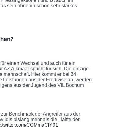
ele Pressingaktionen und ist auch im
was sein ohnehin schon sehr starkes
chen?
e für einen Wechsel und auch für ein
 AZ Alkmaar spricht für sich. Die einzige
onalmannschaft. Hier kommt er bei 34
die Leistungen aus der Eredivise an, werden
übrigens aus der Jugend des VfL Bochum
zur Benchmark der Angreifer aus der
vlidis bislang mehr als die Hälfte der
c.twitter.com/CCMmaClY91