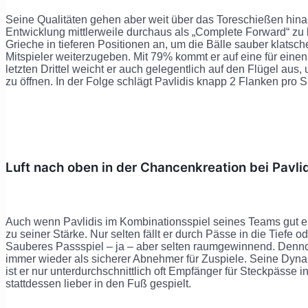
Seine Qualitäten gehen aber weit über das Toreschießen hina
Entwicklung mittlerweile durchaus als „Complete Forward“ zu b
Grieche in tieferen Positionen an, um die Bälle sauber klatsc
Mitspieler weiterzugeben. Mit 79% kommt er auf eine für eine
letzten Drittel weicht er auch gelegentlich auf den Flügel aus
zu öffnen. In der Folge schlägt Pavlidis knapp 2 Flanken pro S
Luft nach oben in der Chancenkreation bei Pavli
Auch wenn Pavlidis im Kombinationsspiel seines Teams gut ein
zu seiner Stärke. Nur selten fällt er durch Pässe in die Tiefe 
Sauberes Passspiel – ja – aber selten raumgewinnend. Denno
immer wieder als sicherer Abnehmer für Zuspiele. Seine Dyn
ist er nur unterdurchschnittlich oft Empfänger für Steckpässe 
stattdessen lieber in den Fuß gespielt.