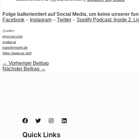
Folge ballorientiert auf Social Media, um keine unserer f
Facebook
–
Instagram
–
Twitter
–
Spotify Podcast: Inside 2. Li
Quellen:
wyscout.com
xvalue.ai
transfermarkt.de
https://www.az.nl/nl
←
Vorheriger Beitrag
Nächster Beitrag
→
Quick Links