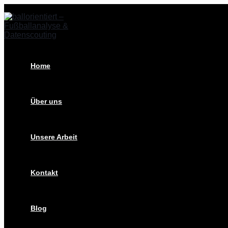
Zum
Stuttgarts
Inhalt
Flo
springen
Müller:
Der
VfB
Torhüter
in
Home
der
Analyse
Über uns
Unsere Arbeit
Kontakt
Blog