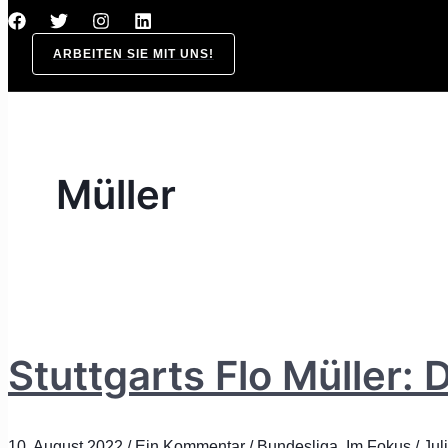
ARBEITEN SIE MIT UNS!
Müller
Stuttgarts Flo Müller: 
10. August 2022
/
Ein Kommentar
/
Bundesliga
,
Im Fokus
/
Jul