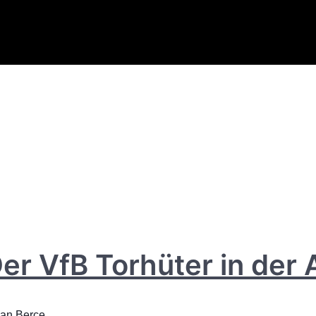
Der VfB Torhüter in der
ian Berce