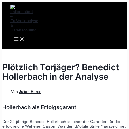
MAIN
Zum
Post
MENU
Inhalt
navigation
springen
Plötzlich Torjäger? Benedict
Hollerbach in der Analyse
Von
Julian Berce
Hollerbach als Erfolgsgarant
Der 22-jährige Benedict Hollerbach ist einer der Garanten für die
erfolgreiche Wehener Saison. Was den „Mobile Striker“ auszeichnet,