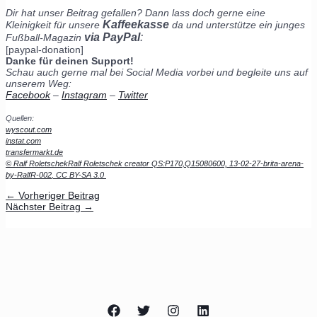
Dir hat unser Beitrag gefallen? Dann lass doch gerne eine
Kaffeekasse
Kleinigkeit für unsere
da und unterstütze ein junges
via PayPal
:
Fußball-Magazin
[paypal-donation]
Danke für deinen Support!
Schau auch gerne mal bei Social Media vorbei und begleite uns auf
unserem Weg:
Facebook
–
Instagram
–
Twitter
Quellen:
wyscout.com
instat.com
transfermarkt.de
©
Ralf Roletschek
Ralf Roletschek
creator QS:P170,Q15080600,
13-02-27-brita-arena-
by-RalfR-002
,
CC BY-SA 3.0
←
Vorheriger Beitrag
Nächster Beitrag
→