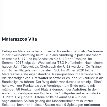
Matarazzos Vita
Pellegrino Matarazzo begann seine Trainerlaufbahn als
Co-Trainer
in der Zweitvertretung beim Club aus Nürnberg. Später übernahm
er erst die U-17 und im Anschluss die U-19 der Franken. Im
Sommer 2017 folgt der Wechsel zur TSG Hoffenheim. Nach einem
halben Jahr Tätigkeit als Chefcoach der U-19 wurde er Co-Trainer
von
Julian Nagelsmann
bei der TSG. Im Winter 2020 folgte
Matarazzos erste eigenständige Trainerposition im Herrenbereich.
Als Nachfolger von
Tim Walter
schaffte er es, den VfB zurück in die
Bundesliga zu führen. Der Weg dahin war durchaus steinig. „Rino“
holte weniger Punkte als sein Vorgänger, am Ende gelang mit
mäßigen 58 Punkten und Platz 2 dennoch der
Aufstieg
. In der
ersten Bundesligasaison führte er die Stuttgarter auf einen starken
9. Platz. Die jüngere Historie sollte bekannt sein – in der
abgelaufenen Saison gelang der Klassenerhalt erst in letzter
Sekunde, bevor er in dieser Saison nach 9 Spieltagen
entlassen