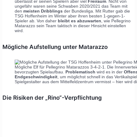
überlasst er seinen Spielern aber viel
Freiraum
. Nicht von
ungefähr waren seine Schwaben 2020/2021 das Team mit
den
meisten Dribblings
der Bundesliga. Mit Rutter gab die
TSG Hoffenheim im Winter aber ihren besten 1-gegen-1-
Spieler ab. Von daher
bleibt es abzuwarten
, wie Pellegrino
Matarazzo sein Team taktisch in dieser Hinsicht einstellen
wird.
Mögliche Aufstellung unter Matarazzo
Mögliche Elf für Pellegrino Matarazzos 3-4-2-1. Die Innenverte
bevorzugten Spielaufbau.
Problematisch
wird es in der
Offen
Endgeschwindigkeit
, um möglichst schnell in das Vertikalsp
Spielgestalter aus dem Mittelfeldzentrum vermisst – hier wir
Die Risiken der „Rino“-Verpflichtung