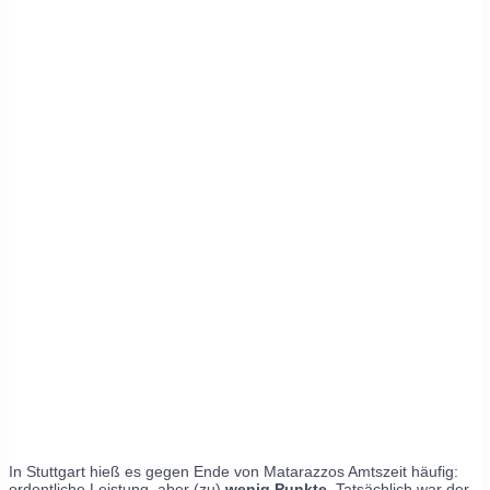
In Stuttgart hieß es gegen Ende von Matarazzos Amtszeit häufig:
ordentliche Leistung, aber (zu)
wenig Punkte
. Tatsächlich war der