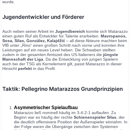
wurde.
Jugendentwickler und Förderer
Auch neben seiner Arbeit im
Jugendbereich
konnte sich Matarazzo
einen guten Ruf als Entwickler für Talente erarbeiten.
Mavropanos,
Sosa, Silas, González, Kalajdžić
– all diese Akteure machten beim
VfB unter „Rino“ einen großen Schritt nach vorne und konnten ihre
Leistungen auf ein neues Level heben. Die Schwaben stellten
zudem in der gesamten Amtszeit des US-Italieners die
jüngste
Mannschaft der Liga
. Da die Entwicklung von jungen Spielern
auch bei der TSG als Kernelement gilt, passt Matarazzo in dieser
Hinsicht
perfekt
in das Profil.
Taktik: Pellegrino Matarazzos Grundprinzipien
Asymmetrischer Spielaufbau
Matarazzo ließ nominell häufig im 3-4-2-1 auflaufen. Zu
Beginn war es häufig der rechte
Schienenspieler Silas
, der
die deutlich offensivere Position der Außenspieler einnahm. In
der Folge waren die Übergänge zwischen den Systemen