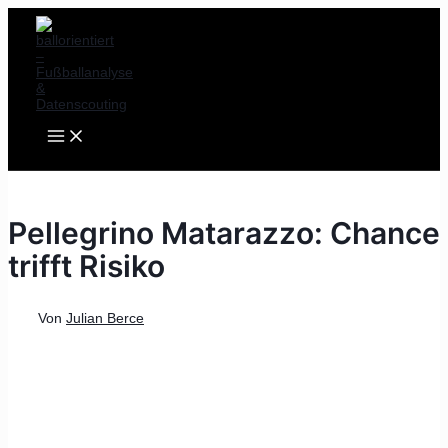
MAIN
Zum
Post
MENU
Inhalt
navigation
springen
Pellegrino Matarazzo: Chance
trifft Risiko
Von
Julian Berce