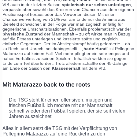
VfB auch in der letzten Saison
spielerisch nur selten unterlegen
,
verpasste aber sowohl das Kreieren von Chancen aus dem eigenen
Positionsspiel heraus oder das Verwerten dieser. Mit einer
Chancenverwertung von 21% war am Ende nur die Arminia aus
Bielefeld schwächer, in der Folge war man zugleich anfällig für
gegnerische Umschaltsituationen. Ebenfalls problematisch war der
physische Zustand
der Mannschaft – zu oft wirkte man in Bezug
auf die Fitness unterlegen und kassierte späte und zugleich
einfache Gegentore. Der im Abstiegskampf häufig geforderte – ob
zu Recht und Unrecht sei dahingestellt – „
harte Hund
“ ist Pellegrino
Matarazzo auf keinen Fall. Viel mehr pflegt er ein sehr enges und
nahes Verhältnis zu seinen Spielern. Inhaltlich wirkten sie gegen
Ende zum Teil überfordert. Trotz alledem schaffte der 45-Jährige
am Ende der Saison den
Klassenerhalt
mit dem VfB.
Mit Matarazzo back to the roots
Die TSG steht für einen offensiven, mutigen und
frischen Fußball. Ich möchte mit der Mannschaft
schnell wieder den Fußball spielen, der sie seit vielen
Jahren auszeichnet.
Alles in allem setzt die TSG mit der Verpflichtung von
Pellegrino Matarazzo auf eine Rückkehr zu den