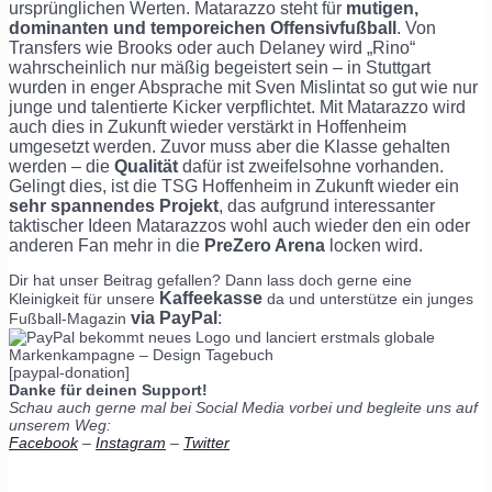
ursprünglichen Werten. Matarazzo steht für
mutigen,
dominanten und temporeichen Offensivfußball
. Von
Transfers wie Brooks oder auch Delaney wird „Rino“
wahrscheinlich nur mäßig begeistert sein – in Stuttgart
wurden in enger Absprache mit Sven Mislintat so gut wie nur
junge und talentierte Kicker verpflichtet. Mit Matarazzo wird
auch dies in Zukunft wieder verstärkt in Hoffenheim
umgesetzt werden. Zuvor muss aber die Klasse gehalten
werden – die
Qualität
dafür ist zweifelsohne vorhanden.
Gelingt dies, ist die TSG Hoffenheim in Zukunft wieder ein
sehr spannendes Projekt
, das aufgrund interessanter
taktischer Ideen Matarazzos wohl auch wieder den ein oder
anderen Fan mehr in die
PreZero Arena
locken wird.
Dir hat unser Beitrag gefallen? Dann lass doch gerne eine
Kaffeekasse
Kleinigkeit für unsere
da und unterstütze ein junges
via PayPal
:
Fußball-Magazin
[paypal-donation]
Danke für deinen Support!
Schau auch gerne mal bei Social Media vorbei und begleite uns auf
unserem Weg:
Facebook
–
Instagram
–
Twitter