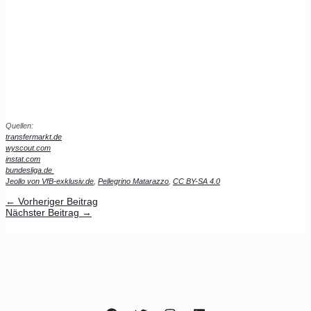
Quellen:
transfermarkt.de
wyscout.com
instat.com
bundesliga.de
Jeollo von VfB-exklusiv.de
,
Pellegrino Matarazzo
,
CC BY-SA 4.0
←
Vorheriger Beitrag
Nächster Beitrag
→