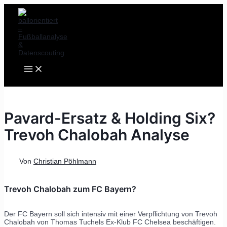
MAIN
Zum
Post
MENU
Inhalt
navigation
springen
Pavard-Ersatz & Holding Six?
Trevoh Chalobah Analyse
Von
Christian Pöhlmann
Trevoh Chalobah zum FC Bayern?
Der FC Bayern soll sich intensiv mit einer Verpflichtung von Trevoh
Chalobah von Thomas Tuchels Ex-Klub FC Chelsea beschäftigen.