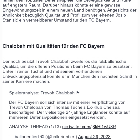
auf engstem Raum. Darüber hinaus könnte er eine gewisse
Eingewöhnungszeit in einem neuen Land benötigen. Angesichts der
Ähnlichkeit bezüglich Qualität und Profil zum verliehenen Josip
Stanišić ein vermeidbarer Umstand für den FC Bayern.
Chalobah mit Qualitäten für den FC Bayern
Dennoch besitzt Trevoh Chalobah zweifellos die fußballerische
Qualität, um die offenen Positionen beim FC Bayern zu besetzen.
Unter Trainer Tuchel und mit seinem vorhandenen
Entwicklungspotenzial könnte er in München den nächsten Schritt in
seiner Karriere machen.
Spieleranalyse: Trevoh Chalobah 🏴󠁧󠁢󠁥󠁮󠁧󠁿
Der FC Bayern soll sich intensiv mit einer Verpflichtung von
Trevoh Chalobah von Thomas Tuchels Ex-Klub Chelsea
beschäftigen. Der vielseitige 24-jährige Engländer könnte auf
mehreren Defensivpositionen eingesetzt werden,
ANALYSE-THREAD (1/13)
pic.twitter.com/j8kHI1wU3R
— ballorientiert ⚽️ (@ballorientiert)
August 26, 2023