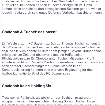
Trotz seiner Körpergröße besteht bei Chalobah Luft nach oben in
Luftduellen, bei denen er noch zu selten erfolgreich ist. Dazu
kommt, dass er nicht zu den beweglichsten Spielern gehört, was er
jedoch häufig durch sein gutes Defensiv-Verhalten kaschieren kann.
Chalobah & Tuchel: das passt!
Ein Wechsel zum FC Bayern, zurück zu Thomas Tuchel, scheint für
den 45-fachen Premier League-Spieler ein folgerichtiger Schritt zu
sein. Schließlich erlebte er unter dem jetzigen Bayern-Trainer seine
erfolgreichste Zeit und absolvierte fast die Hälfte seiner
Pflichtspieleinsätze für Chelsea unter Tuchel. Mit seinem Profil
könnte er nicht nur Pavards Position übernehmen, sondern auch als
absichernder Sechser fungieren. Seine Stärken in der
Konterabsicherung könnten eine wertvolle Ergänzung für das
ballbesitzorientierte Spiel des FC Bayern sein.
Chalobah keine Holding Six
Trotz seiner Fähigkeit, als absichernder Sechser zu agieren,
entspricht er nicht der gesuchten Holding Six von Tuchel. Dazu
fehlen dem robusten Defensivspieler die Beweglichkeit und Ruhe